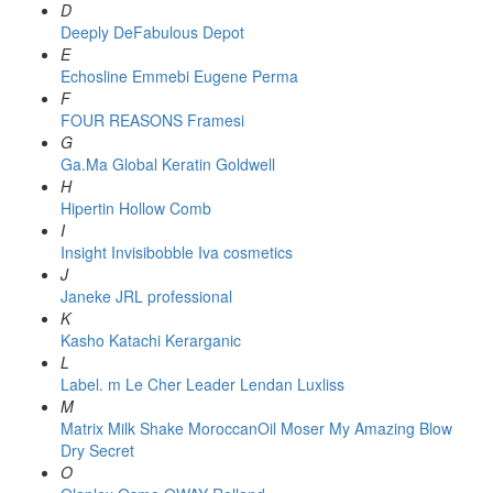
D
Deeply
DeFabulous
Depot
E
Echosline
Emmebi
Eugene Perma
F
FOUR REASONS
Framesi
G
Ga.Ma
Global Keratin
Goldwell
H
Hipertin
Hollow Comb
I
Insight
Invisibobble
Iva cosmetics
J
Janeke
JRL professional
K
Kasho
Katachi
Kerarganic
L
Label. m
Le Cher
Leader
Lendan
Luxliss
M
Matrix
Milk Shake
MoroccanOil
Moser
My Amazing Blow
Dry Secret
O