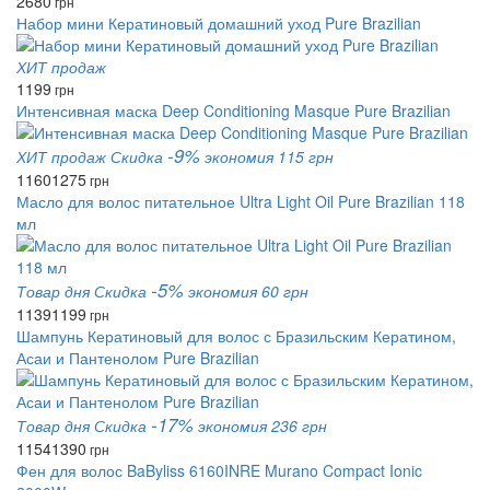
2680
грн
Набор мини Кератиновый домашний уход Pure Brazilian
ХИТ продаж
1199
грн
Интенсивная маска Deep Conditioning Masque Pure Brazilian
-9%
ХИТ продаж
Скидка
экономия 115 грн
1160
1275
грн
Масло для волос питательное Ultra Light Oil Pure Brazilian 118
мл
-5%
Товар дня
Скидка
экономия 60 грн
1139
1199
грн
Шампунь Кератиновый для волос с Бразильским Кератином,
Асаи и Пантенолом Pure Brazilian
-17%
Товар дня
Скидка
экономия 236 грн
1154
1390
грн
Фен для волос BaByliss 6160INRE Murano Compact Ionic