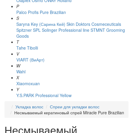
Olaplex
Osmo
OWAY Rolland
P
Palco
Profis
Pure Brazilian
S
Saryna Key (Сарина Кей)
Skin Doktors Cosmeceuticals
Spitzner
SPL Solinger Professional line
STMNT Grooming
Goods
T
Tahe
Tibolli
V
VIART (ВиАрт)
W
Wahl
X
Xiaomoxuan
Y
Y.S.PARK Professional
Yellow
Укладка волос
Спреи для укладки волос
Несмываемый кератиновый спрей Miracle Pure Brazilian
Несмываемый