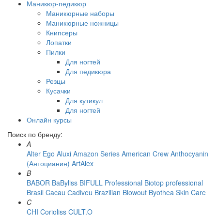
Маникюр-педикюр
Маникюрные наборы
Маникюрные ножницы
Книпсеры
Лопатки
Пилки
Для ногтей
Для педикюра
Резцы
Кусачки
Для кутикул
Для ногтей
Онлайн курсы
Поиск по бренду:
A
Alter Ego
Aluxi
Amazon Series
American Crew
Anthocyanin
(Антоцианин)
ArtAlex
B
BABOR
BaByliss
BIFULL Professional
Biotop professional
Brasil Cacau Сadiveu
Brazilian Blowout
Byothea Skin Care
C
CHI
Corioliss
CULT.O