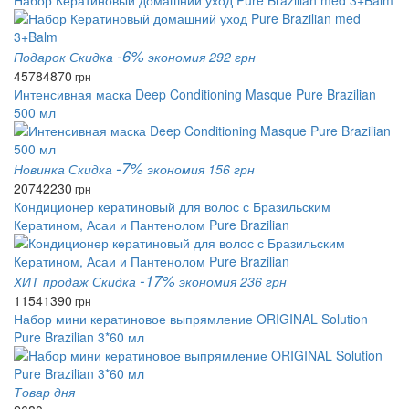
Набор Кератиновый домашний уход Pure Brazilian med 3+Balm
-6%
Подарок
Скидка
экономия 292 грн
4578
4870
грн
Интенсивная маска Deep Conditioning Masque Pure Brazilian
500 мл
-7%
Новинка
Скидка
экономия 156 грн
2074
2230
грн
Кондиционер кератиновый для волос с Бразильским
Кератином, Асаи и Пантенолом Pure Brazilian
-17%
ХИТ продаж
Скидка
экономия 236 грн
1154
1390
грн
Набор мини кератиновое выпрямление ORIGINAL Solution
Pure Brazilian 3*60 мл
Товар дня