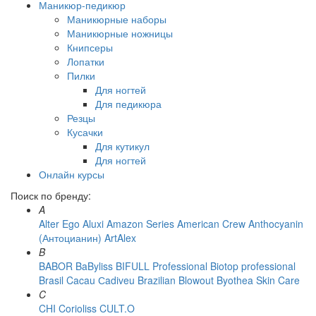
Маникюр-педикюр
Маникюрные наборы
Маникюрные ножницы
Книпсеры
Лопатки
Пилки
Для ногтей
Для педикюра
Резцы
Кусачки
Для кутикул
Для ногтей
Онлайн курсы
Поиск по бренду:
A
Alter Ego
Aluxi
Amazon Series
American Crew
Anthocyanin
(Антоцианин)
ArtAlex
B
BABOR
BaByliss
BIFULL Professional
Biotop professional
Brasil Cacau Сadiveu
Brazilian Blowout
Byothea Skin Care
C
CHI
Corioliss
CULT.O