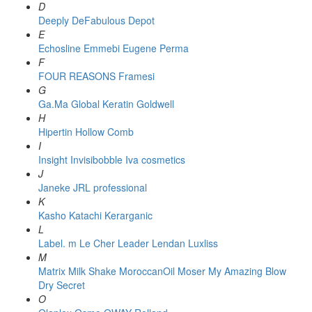
D
Deeply
DeFabulous
Depot
E
Echosline
Emmebi
Eugene Perma
F
FOUR REASONS
Framesi
G
Ga.Ma
Global Keratin
Goldwell
H
Hipertin
Hollow Comb
I
Insight
Invisibobble
Iva cosmetics
J
Janeke
JRL professional
K
Kasho
Katachi
Kerarganic
L
Label. m
Le Cher
Leader
Lendan
Luxliss
M
Matrix
Milk Shake
MoroccanOil
Moser
My Amazing Blow
Dry Secret
O