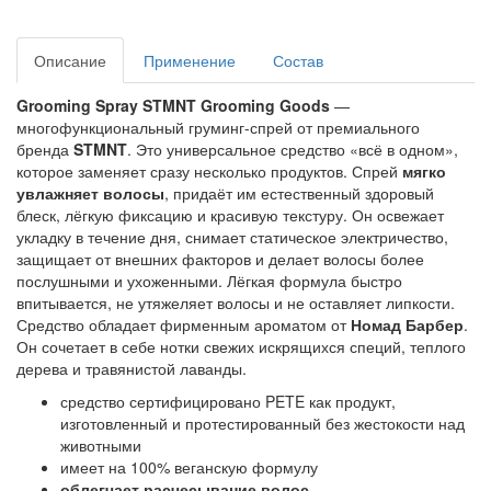
Описание
Применение
Состав
Grooming Spray STMNT Grooming Goods
 — 
многофункциональный груминг-спрей от премиального 
бренда
 STMNT
. Это универсальное средство «всё в одном», 
которое заменяет сразу несколько продуктов. Спрей
 мягко 
увлажняет волосы
, придаёт им естественный здоровый 
блеск, лёгкую фиксацию и красивую текстуру. Он освежает 
укладку в течение дня, снимает статическое электричество, 
защищает от внешних факторов и делает волосы более 
послушными и ухоженными. Лёгкая формула быстро 
впитывается, не утяжеляет волосы и не оставляет липкости. 
Средство обладает фирменным ароматом от 
Номад Барбер
. 
Он сочетает в себе нотки свежих искрящихся специй, теплого 
дерева и травянистой лаванды.
средство сертифицировано PETE как продукт,
изготовленный и протестированный без жестокости над
животными
имеет на 100% веганскую формулу
облегчает расчесывание волос