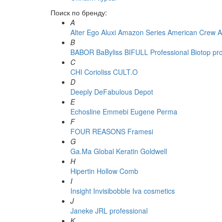
Поиск по бренду:
A
Alter Ego
Aluxi
Amazon Series
American Crew
A
B
BABOR
BaByliss
BIFULL Professional
Biotop pr
C
CHI
Corioliss
CULT.O
D
Deeply
DeFabulous
Depot
E
Echosline
Emmebi
Eugene Perma
F
FOUR REASONS
Framesi
G
Ga.Ma
Global Keratin
Goldwell
H
Hipertin
Hollow Comb
I
Insight
Invisibobble
Iva cosmetics
J
Janeke
JRL professional
K