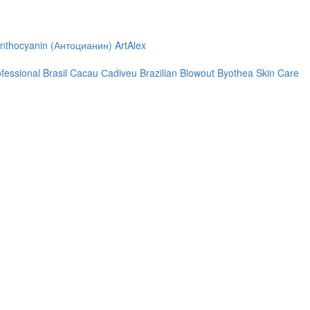
nthocyanin (Антоцианин)
ArtAlex
ofessional
Brasil Cacau Сadiveu
Brazilian Blowout
Byothea Skin Care