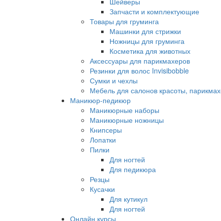
Шейверы
Запчасти и комплектующие
Товары для груминга
Машинки для стрижки
Ножницы для груминга
Косметика для животных
Аксессуары для парикмахеров
Резинки для волос Invisibobble
Сумки и чехлы
Мебель для салонов красоты, парикмах
Маникюр-педикюр
Маникюрные наборы
Маникюрные ножницы
Книпсеры
Лопатки
Пилки
Для ногтей
Для педикюра
Резцы
Кусачки
Для кутикул
Для ногтей
Онлайн курсы