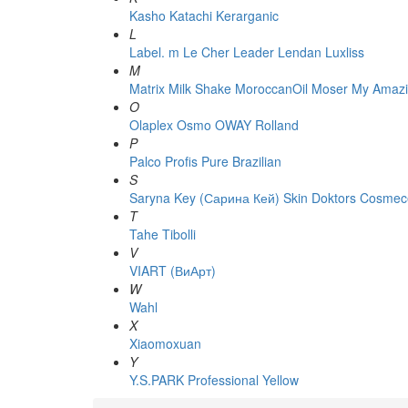
Kasho
Katachi
Kerarganic
L
Label. m
Le Cher
Leader
Lendan
Luxliss
M
Matrix
Milk Shake
MoroccanOil
Moser
My Amazi
O
Olaplex
Osmo
OWAY Rolland
P
Palco
Profis
Pure Brazilian
S
Saryna Key (Сарина Кей)
Skin Doktors Cosmece
T
Tahe
Tibolli
V
VIART (ВиАрт)
W
Wahl
X
Xiaomoxuan
Y
Y.S.PARK Professional
Yellow