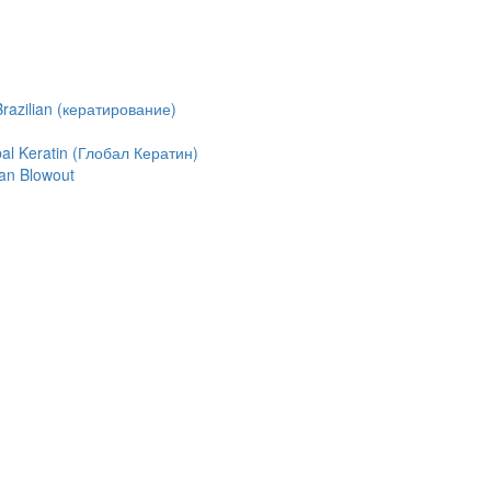
azilian (кератирование)
l Keratin (Глобал Кератин)
an Blowout