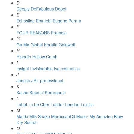
D
Deeply
DeFabulous
Depot
E
Echosline
Emmebi
Eugene Perma
F
FOUR REASONS
Framesi
G
Ga.Ma
Global Keratin
Goldwell
H
Hipertin
Hollow Comb
I
Insight
Invisibobble
Iva cosmetics
J
Janeke
JRL professional
K
Kasho
Katachi
Kerarganic
L
Label. m
Le Cher
Leader
Lendan
Luxliss
M
Matrix
Milk Shake
MoroccanOil
Moser
My Amazing Blow
Dry Secret
O