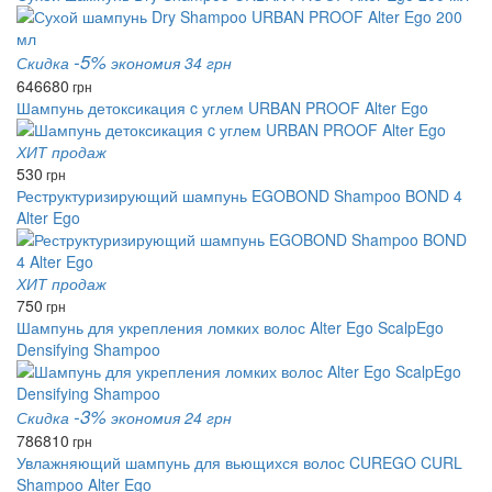
-5%
Скидка
экономия 34 грн
646
680
грн
Шампунь детоксикация c углем URBAN PROOF Alter Ego
ХИТ продаж
530
грн
Реструктуризирующий шампунь EGOBOND Shampoo BOND 4
Alter Ego
ХИТ продаж
750
грн
Шампунь для укрепления ломких волос Alter Ego ScalpEgo
Densifying Shampoo
-3%
Скидка
экономия 24 грн
786
810
грн
Увлажняющий шампунь для вьющихся волос CUREGO CURL
Shampoo Alter Ego