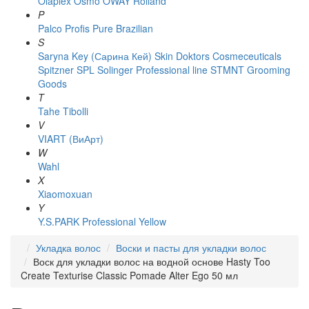
Olaplex
Osmo
OWAY Rolland
P
Palco
Profis
Pure Brazilian
S
Saryna Key (Сарина Кей)
Skin Doktors Cosmeceuticals
Spitzner
SPL Solinger Professional line
STMNT Grooming
Goods
T
Tahe
Tibolli
V
VIART (ВиАрт)
W
Wahl
X
Xiaomoxuan
Y
Y.S.PARK Professional
Yellow
Укладка волос
Воски и пасты для укладки волос
Воск для укладки волос на водной основе Hasty Too
Create Texturise Classic Pomade Alter Ego 50 мл