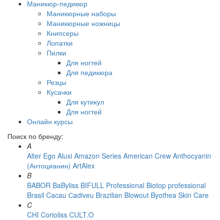
Маникюр-педикюр
Маникюрные наборы
Маникюрные ножницы
Книпсеры
Лопатки
Пилки
Для ногтей
Для педикюра
Резцы
Кусачки
Для кутикул
Для ногтей
Онлайн курсы
Поиск по бренду:
A
Alter Ego
Aluxi
Amazon Series
American Crew
Anthocyanin
(Антоцианин)
ArtAlex
B
BABOR
BaByliss
BIFULL Professional
Biotop professional
Brasil Cacau Сadiveu
Brazilian Blowout
Byothea Skin Care
C
CHI
Corioliss
CULT.O