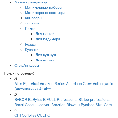
Маникюр-педикюр
Маникюрные наборы
Маникюрные ножницы
Книпсеры
Лопатки
Пилки
Для ногтей
Для педикюра
Резцы
Кусачки
Для кутикул
Для ногтей
Онлайн курсы
Поиск по бренду:
A
Alter Ego
Aluxi
Amazon Series
American Crew
Anthocyanin
(Антоцианин)
ArtAlex
B
BABOR
BaByliss
BIFULL Professional
Biotop professional
Brasil Cacau Сadiveu
Brazilian Blowout
Byothea Skin Care
C
CHI
Corioliss
CULT.O