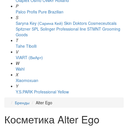
Olaplex
Osmo
OWAY Rolland
P
Palco
Profis
Pure Brazilian
S
Saryna Key (Сарина Кей)
Skin Doktors Cosmeceuticals
Spitzner
SPL Solinger Professional line
STMNT Grooming
Goods
T
Tahe
Tibolli
V
VIART (ВиАрт)
W
Wahl
X
Xiaomoxuan
Y
Y.S.PARK Professional
Yellow
Бренды
Alter Ego
Косметика Alter Ego