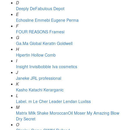
D
Deeply
DeFabulous
Depot
E
Echosline
Emmebi
Eugene Perma
F
FOUR REASONS
Framesi
G
Ga.Ma
Global Keratin
Goldwell
H
Hipertin
Hollow Comb
I
Insight
Invisibobble
Iva cosmetics
J
Janeke
JRL professional
K
Kasho
Katachi
Kerarganic
L
Label. m
Le Cher
Leader
Lendan
Luxliss
M
Matrix
Milk Shake
MoroccanOil
Moser
My Amazing Blow
Dry Secret
O