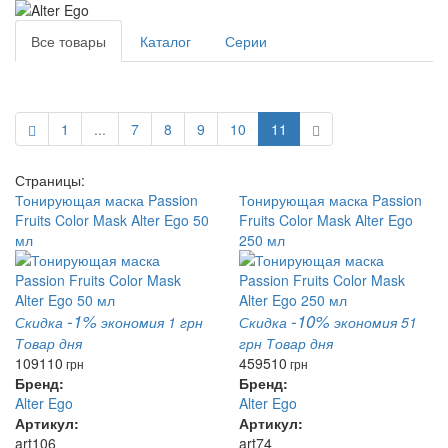
Все товары
Каталог
Серии
1
...
7
8
9
10
11
Страницы:
Тонирующая маска Passion
Тонирующая маска Passion
Fruits Color Mask Alter Ego 50
Fruits Color Mask Alter Ego
мл
250 мл
-1%
-10%
Скидка
экономия 1 грн
Скидка
экономия 51
Товар дня
грн
Товар дня
109
110
459
510
грн
грн
Бренд:
Бренд:
Alter Ego
Alter Ego
Артикул:
Артикул:
art106
art74