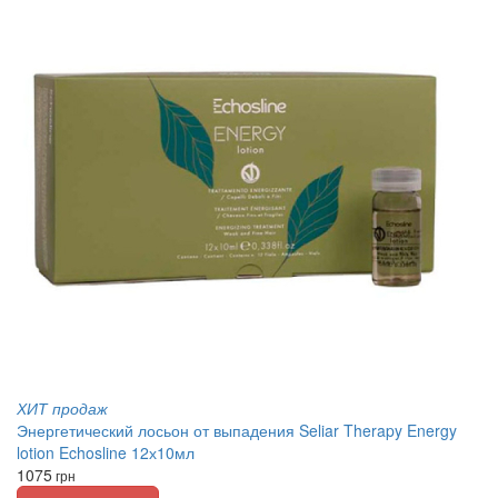
ХИТ продаж
Энергетический лосьон от выпадения Seliar Therapy Energy
lotion Echosline 12х10мл
1075
грн