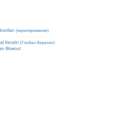
azilian (кератирование)
l Keratin (Глобал Кератин)
an Blowout