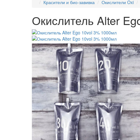
Красители и био-завивка
Окислители Oxi
Окислитель Alter Eg