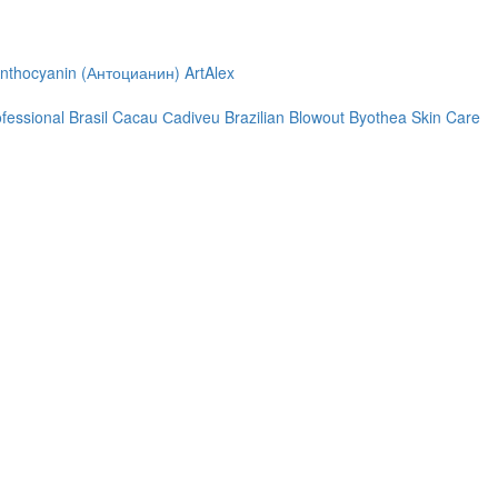
nthocyanin (Антоцианин)
ArtAlex
ofessional
Brasil Cacau Сadiveu
Brazilian Blowout
Byothea Skin Care