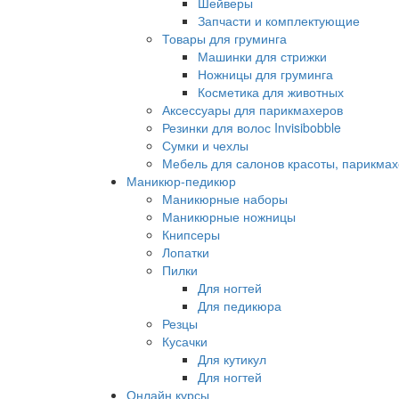
Шейверы
Запчасти и комплектующие
Товары для груминга
Машинки для стрижки
Ножницы для груминга
Косметика для животных
Аксессуары для парикмахеров
Резинки для волос Invisibobble
Сумки и чехлы
Мебель для салонов красоты, парикмах
Маникюр-педикюр
Маникюрные наборы
Маникюрные ножницы
Книпсеры
Лопатки
Пилки
Для ногтей
Для педикюра
Резцы
Кусачки
Для кутикул
Для ногтей
Онлайн курсы