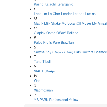
Kasho
Katachi
Kerarganic
L
Label. m
Le Cher
Leader
Lendan
Luxliss
M
Matrix
Milk Shake
MoroccanOil
Moser
My Amazi
O
Olaplex
Osmo
OWAY Rolland
P
Palco
Profis
Pure Brazilian
S
Saryna Key (Сарина Кей)
Skin Doktors Cosmece
T
Tahe
Tibolli
V
VIART (ВиАрт)
W
Wahl
X
Xiaomoxuan
Y
Y.S.PARK Professional
Yellow