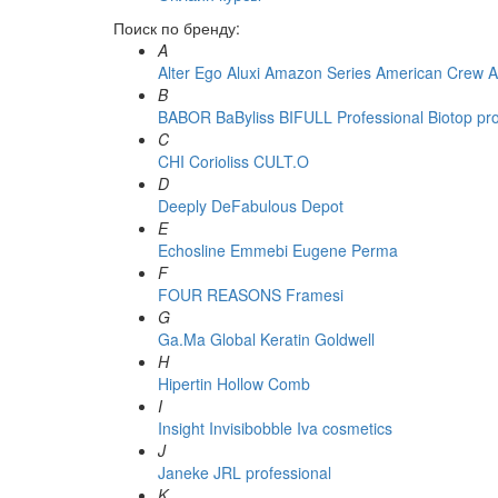
Поиск по бренду:
A
Alter Ego
Aluxi
Amazon Series
American Crew
A
B
BABOR
BaByliss
BIFULL Professional
Biotop pr
C
CHI
Corioliss
CULT.O
D
Deeply
DeFabulous
Depot
E
Echosline
Emmebi
Eugene Perma
F
FOUR REASONS
Framesi
G
Ga.Ma
Global Keratin
Goldwell
H
Hipertin
Hollow Comb
I
Insight
Invisibobble
Iva cosmetics
J
Janeke
JRL professional
K