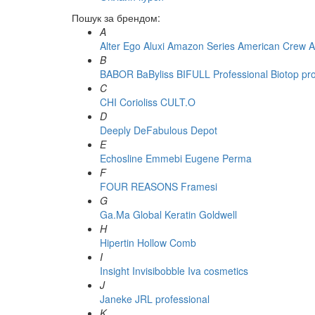
Пошук за брендом:
A
Alter Ego
Aluxi
Amazon Series
American Crew
A
B
BABOR
BaByliss
BIFULL Professional
Biotop pr
C
CHI
Corioliss
CULT.O
D
Deeply
DeFabulous
Depot
E
Echosline
Emmebi
Eugene Perma
F
FOUR REASONS
Framesi
G
Ga.Ma
Global Keratin
Goldwell
H
Hipertin
Hollow Comb
I
Insight
Invisibobble
Iva cosmetics
J
Janeke
JRL professional
K