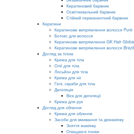
Кератиновий барвник
Освітлювальний барвник
Стійкий перманентний барвник
Кератини
Кератинове випрямлення волосся Pure B
Ботокс для волосся
Кератинове випрямлення GK Hair Global 
Кератинове випрямлення волосся Brazil
Догляд за тілом
Крема для тіла
Олії для тіла
Лосьйон для тіла
Крема для ніг
Гелі, скраби для тіла
Депіляція
Віск для депіляції
Крема для рук
Догляд для обличчя
Крема для обличчя
Засоби для вмивання та демакіяжу
Зняття макіяжу
Очищаючі тоніки