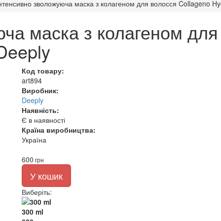
нтенсивно зволожуюча маска з колагеном для волосся Collageno Hyd
ча маска з колагеном для
Deeply
Код товару:
art894
Виробник:
Deeply
Наявність:
Є в наявності
Країна виробництва:
Україна
600
грн
У кошик
Виберіть
:
300 ml