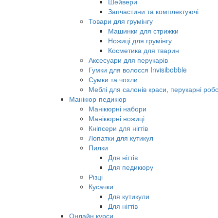
Шейвери
Запчастини та комплектуючі
Товари для грумінгу
Машинки для стрижки
Ножиці для грумінгу
Косметика для тварин
Аксесуари для перукарів
Гумки для волосся Invisibobble
Сумки та чохли
Меблі для салонів краси, перукарні робо
Манікюр-педикюр
Манікюрні набори
Манікюрні ножиці
Кніпсери для нігтів
Лопатки для кутикул
Пилки
Для нігтів
Для педикюру
Різці
Кусачки
Для кутикули
Для нігтів
Онлайн курси