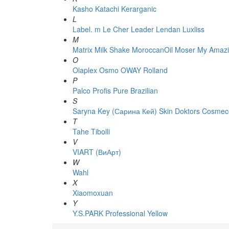
Kasho
Katachi
Kerarganic
L
Label. m
Le Cher
Leader
Lendan
Luxliss
M
Matrix
Milk Shake
MoroccanOil
Moser
My Amazi
O
Olaplex
Osmo
OWAY Rolland
P
Palco
Profis
Pure Brazilian
S
Saryna Key (Сарина Кей)
Skin Doktors Cosmece
T
Tahe
Tibolli
V
VIART (ВиАрт)
W
Wahl
X
Xiaomoxuan
Y
Y.S.PARK Professional
Yellow