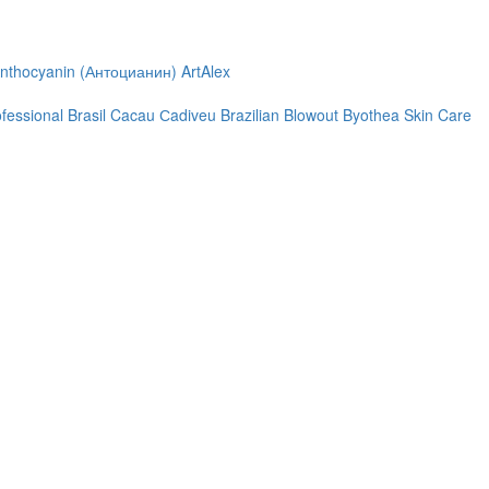
nthocyanin (Антоцианин)
ArtAlex
ofessional
Brasil Cacau Сadiveu
Brazilian Blowout
Byothea Skin Care