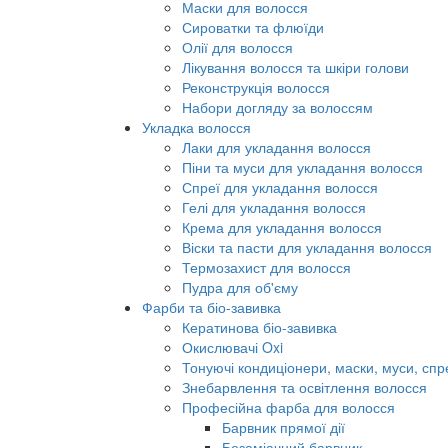
Маски для волосся
Сироватки та флюїди
Олії для волосся
Лікування волосся та шкіри голови
Реконструкція волосся
Набори догляду за волоссям
Укладка волосся
Лаки для укладання волосся
Піни та муси для укладання волосся
Спреї для укладання волосся
Гелі для укладання волосся
Крема для укладання волосся
Віски та пасти для укладання волосся
Термозахист для волосся
Пудра для об'єму
Фарби та біо-завивка
Кератинова біо-завивка
Окислювачі Oxi
Тонуючі кондиціонери, маски, муси, спр
Знебарвлення та освітлення волосся
Професійна фарба для волосся
Барвник прямої дії
Безаміачний барвник