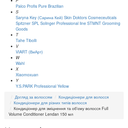
P
Palco
Profis
Pure Brazilian
S
Saryna Key (Сарина Кей)
Skin Doktors Cosmeceuticals
Spitzner
SPL Solinger Professional line
STMNT Grooming
Goods
T
Tahe
Tibolli
V
VIART (ВиАрт)
W
Wahl
X
Xiaomoxuan
Y
Y.S.PARK Professional
Yellow
Догляд за волоссям
Кондиціонери для волосся
Кондиціонери для різних типів волосся
Кондиціонер для зміцнення та об'єму волосся Full
Volume Conditioner Lendan 150 мл