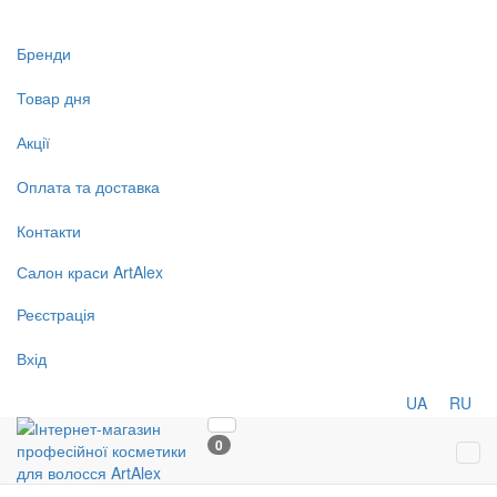
Бренди
Товар дня
Акції
Оплата та доставка
Контакти
Салон
краси
ArtAlex
Реєстрація
Вхід
UA
RU
0
Tog
navi