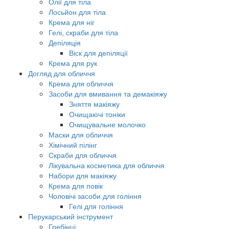
Олії для тіла
Лосьйон для тіла
Крема для ніг
Гелі, скраби для тіла
Депіляція
Віск для депіляції
Крема для рук
Догляд для обличчя
Крема для обличчя
Засоби для вмивання та демакіяжу
Зняття макіяжу
Очищаючі тоніки
Очищувальне молочко
Маски для обличчя
Хімічний пілінг
Скраби для обличчя
Лікувальна косметика для обличчя
Набори для макіяжу
Крема для повік
Чоловічі засоби для гоління
Гелі для гоління
Перукарський інструмент
Гребінці