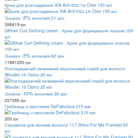
Крем для розгладження VIA Anti-frizz Le Cher 150 мл
-5%
Знижка
економія 21 грн
398
419
грн
GKhair Curl Defining cream - Крем для формування локонів 100
мл
-5%
Знижка
економія 62 грн
1188
1250
грн
Розгладжуючий незмивний кератиновий спрей для волосся
Wonder 10 Osmo 25 мл
-10%
Знижка
економія 28 грн
257
285
грн
Гребінець з хвостиком DeFabulous 215 мм
200
грн
Сироватка для кінчиків волосся 117 Shine For Me Framesi 50
мл