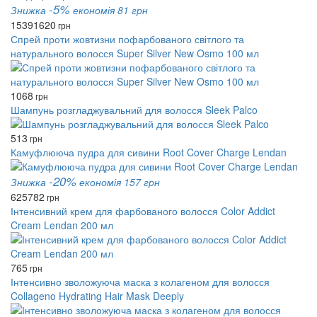
-5%
Знижка
економія 81 грн
1539
1620
грн
Спрей проти жовтизни пофарбованого світлого та
натурального волосся Super Silver New Osmo 100 мл
1068
грн
Шампунь розгладжувальний для волосся Sleek Palco
513
грн
Камуфлююча пудра для сивини Root Cover Charge Lendan
-20%
Знижка
економія 157 грн
625
782
грн
Інтенсивний крем для фарбованого волосся Color Addict
Cream Lendan 200 мл
765
грн
Інтенсивно зволожуюча маска з колагеном для волосся
Collageno Hydrating Hair Mask Deeply