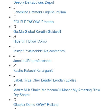
Deeply
DeFabulous
Depot
E
Echosline
Emmebi
Eugene Perma
F
FOUR REASONS
Framesi
G
Ga.Ma
Global Keratin
Goldwell
H
Hipertin
Hollow Comb
I
Insight
Invisibobble
Iva cosmetics
J
Janeke
JRL professional
K
Kasho
Katachi
Kerarganic
L
Label. m
Le Cher
Leader
Lendan
Luxliss
M
Matrix
Milk Shake
MoroccanOil
Moser
My Amazing Blow
Dry Secret
O
Olaplex
Osmo
OWAY Rolland