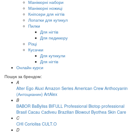
Манікюрні набори
Манікюрні ножиці
Кніпсери для нігтів
Лопатки для кутикул
Пилки
Для нігтів
Для педикюру
Різці
Кусачки
Для кутикули
Для нігтів
Онлайн курси
Пошук за брендом:
A
Alter Ego
Aluxi
Amazon Series
American Crew
Anthocyanin
(Антоцианин)
ArtAlex
B
BABOR
BaByliss
BIFULL Professional
Biotop professional
Brasil Cacau Сadiveu
Brazilian Blowout
Byothea Skin Care
C
CHI
Corioliss
CULT.O
D