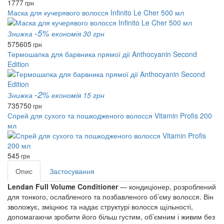
1777
грн
Маска для кучерявого волосся Infinito Le Cher 500 мл
-5%
Знижка
економія 30 грн
575
605
грн
Термошапка для барвника прямої дії Anthocyanin Second
Edition
-2%
Знижка
економія 15 грн
735
750
грн
Спрей для сухого та пошкодженого волосся Vitamin Profis 200
мл
545
грн
Опис
Застосування
Lendan Full Volume Conditioner
— кондиціонер, розроблений
для тонкого, ослабленого та позбавленого об’єму волосся. Він
зволожує, зміцнює та надає структурі волосся щільності,
допомагаючи зробити його більш густим, об’ємним і живим без