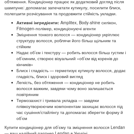
обтяження. Кондиціонер працює як додатковий догляд після
шампуню: допомагає запечатати кутикулу, посилити блиск,
полегшити розчісування та продовжити стійкість укладки.
Активні інгредієнти:
Amplitex, Body-shine силікон,
Filmogen-полімер, кондиціонуючі агенти
Зміцнення тонкого волосся — кондиціонер укріплює
структуру волосся, роблячи його більш щільним та
стійким
Надає об’єм і текстуру — робить волосся більш густим і
об’ємним, створює візуальний «об’єм від коренів до
кінчиків»
Блиск і гладкість — герметизує кутикулу волосся, додає
гладкість, блиск і здоровий вигляд
Легкість, без обтяження — кондиціонер не робить
волосся важким, завдяки чому воно залишається
повітряним
Термозахист і тривала укладка — завдяки
плівкоутворюючим компонентам захищає волосся під
час сушіння/стайлінгу та допомагає зберегти форму й
об’єм
Купити кондиціонер для об’єму та зміцнення волосся Lendan
— ваш надійний партнер Lendan в Україні.