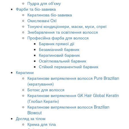
Пудра для об'єму
Фарби та біо-завивка
Кератинова біо-завивка
Окислювачі Oxi
Тонуючі кондиціонери, маски, муси, спреї
Знебарвлення та освітлення волосся
Професійна фарба для волосся
Барвник прямої дії
Безаміачний барвник
Кератиновий барвник
Освітлювальний барвник
Стійкий перманентний барвник
Кератини
Кератинове випрямлення волосся Pure Brazilian
(кератування)
Ботокс для волосся
Кератинове випрямлення GK Hair Global Keratin
(Глобал Кератін)
Кератинове випрямлення волосся Brazilian
Blowout
Догляд за тілом
Крема для тіла