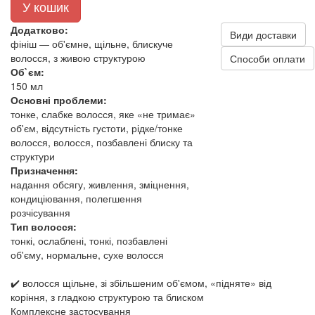
У кошик
Додатково:
Види доставки
фініш — об'ємне, щільне, блискуче
волосся, з живою структурою
Способи оплати
Об`єм:
150 мл
Основні проблеми:
тонке, слабке волосся, яке «не тримає»
об'єм, відсутність густоти, рідке/тонке
волосся, волосся, позбавлені блиску та
структури
Призначення:
надання обсягу, живлення, зміцнення,
кондиціювання, полегшення
розчісування
Тип волосся:
тонкі, ослаблені, тонкі, позбавлені
об'єму, нормальне, сухе волосся
✔️ волосся щільне, зі збільшеним об'ємом, «підняте» від
коріння, з гладкою структурою та блиском
Комплексне застосування