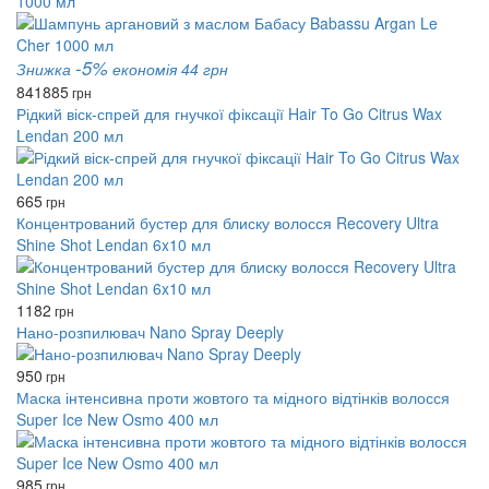
1000 мл
-5%
Знижка
економія 44 грн
841
885
грн
Рідкий віск-спрей для гнучкої фіксації Hair To Go Citrus Wax
Lendan 200 мл
665
грн
Концентрований бустер для блиску волосся Recovery Ultra
Shine Shot Lendan 6x10 мл
1182
грн
Нано-розпилювач Nano Spray Deeply
950
грн
Маска інтенсивна проти жовтого та мідного відтінків волосся
Super Ice New Osmo 400 мл
985
грн