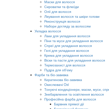
Маски для волосся
Сироватки та флюїди
Олії для волосся
Лікування волосся та шкіри голови
Реконструкція волосся
Набори догляду за волоссям
Укладка волосся
Лаки для укладання волосся
Піни та муси для укладання волосся
Спреї для укладання волосся
Гелі для укладання волосся
Крема для укладання волосся
Віски та пасти для укладання волосся
Термозахист для волосся
Пудра для об'єму
Фарби та біо-завивка
Кератинова біо-завивка
Окислювачі Oxi
Тонуючі кондиціонери, маски, муси, спр
Знебарвлення та освітлення волосся
Професійна фарба для волосся
Барвник прямої дії
Безаміачний барвник