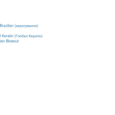
razilian (кератування)
Keratin (Глобал Кератін)
ian Blowout