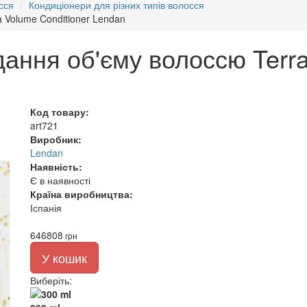
сся
Кондиціонери для різних типів волосся
 Volume Conditioner Lendan
ання об'єму волоссю Terra
Код товару:
art721
Виробник:
Lendan
Наявність:
Є в наявності
Країна виробництва:
Іспанія
646
808
грн
У кошик
Виберіть
: