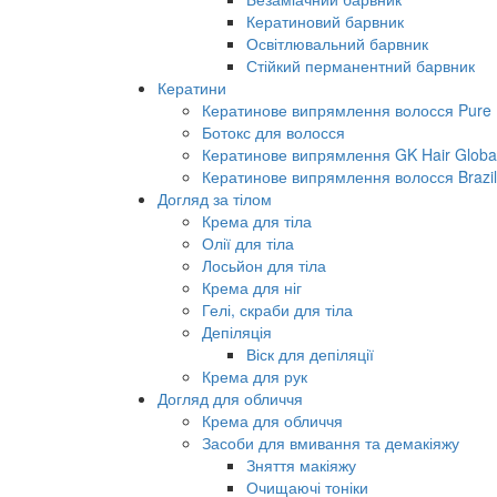
Кератиновий барвник
Освітлювальний барвник
Стійкий перманентний барвник
Кератини
Кератинове випрямлення волосся Pure B
Ботокс для волосся
Кератинове випрямлення GK Hair Global 
Кератинове випрямлення волосся Brazil
Догляд за тілом
Крема для тіла
Олії для тіла
Лосьйон для тіла
Крема для ніг
Гелі, скраби для тіла
Депіляція
Віск для депіляції
Крема для рук
Догляд для обличчя
Крема для обличчя
Засоби для вмивання та демакіяжу
Зняття макіяжу
Очищаючі тоніки