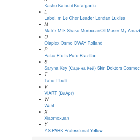
Kasho
Katachi
Kerarganic
L
Label. m
Le Cher
Leader
Lendan
Luxliss
M
Matrix
Milk Shake
MoroccanOil
Moser
My Amazi
O
Olaplex
Osmo
OWAY Rolland
P
Palco
Profis
Pure Brazilian
S
Saryna Key (Сарина Кей)
Skin Doktors Cosmece
T
Tahe
Tibolli
V
VIART (ВиАрт)
W
Wahl
X
Xiaomoxuan
Y
Y.S.PARK Professional
Yellow