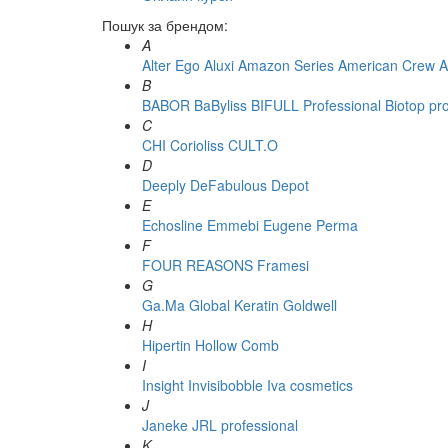
Пошук за брендом:
A
Alter Ego
Aluxi
Amazon Series
American Crew
A
B
BABOR
BaByliss
BIFULL Professional
Biotop pr
C
CHI
Corioliss
CULT.O
D
Deeply
DeFabulous
Depot
E
Echosline
Emmebi
Eugene Perma
F
FOUR REASONS
Framesi
G
Ga.Ma
Global Keratin
Goldwell
H
Hipertin
Hollow Comb
I
Insight
Invisibobble
Iva cosmetics
J
Janeke
JRL professional
K