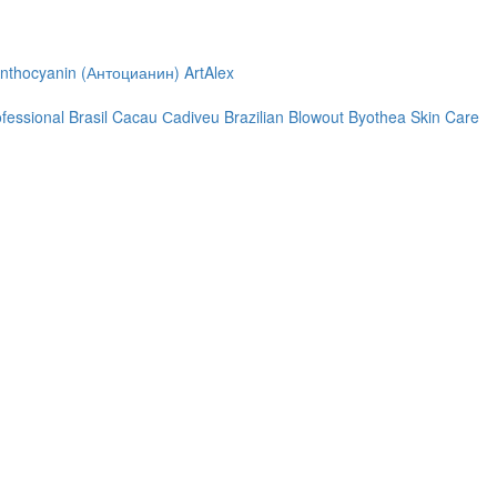
nthocyanin (Антоцианин)
ArtAlex
ofessional
Brasil Cacau Сadiveu
Brazilian Blowout
Byothea Skin Care