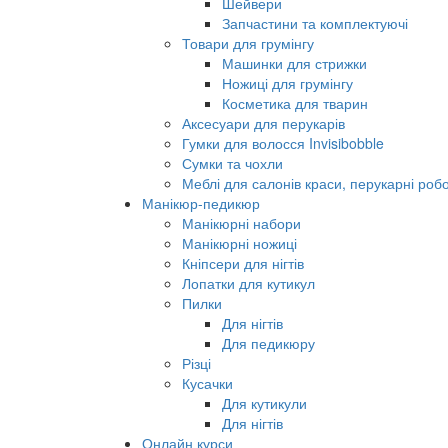
Шейвери
Запчастини та комплектуючі
Товари для грумінгу
Машинки для стрижки
Ножиці для грумінгу
Косметика для тварин
Аксесуари для перукарів
Гумки для волосся Invisibobble
Сумки та чохли
Меблі для салонів краси, перукарні робо
Манікюр-педикюр
Манікюрні набори
Манікюрні ножиці
Кніпсери для нігтів
Лопатки для кутикул
Пилки
Для нігтів
Для педикюру
Різці
Кусачки
Для кутикули
Для нігтів
Онлайн курси