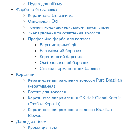
Пудра для об'єму
Фарби та біо-завивка
Кератинова біо-завивка
Окислювачі Oxi
Тонуючі кондиціонери, маски, муси, спреї
Знебарвлення та освітлення волосся
Професійна фарба для волосся
Барвник прямої дії
Безаміачний барвник
Кератиновий барвник
Освітлювальний барвник
Стійкий перманентний барвник
Кератини
Кератинове випрямлення волосся Pure Brazilian
(кератування)
Ботокс для волосся
Кератинове випрямлення GK Hair Global Keratin
(Глобал Кератін)
Кератинове випрямлення волосся Brazilian
Blowout
Догляд за тілом
Крема для тіла