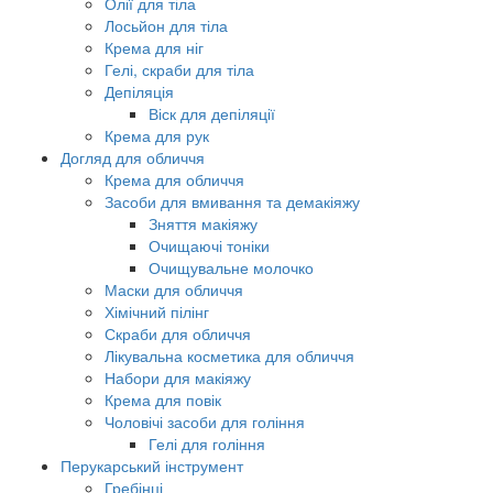
Олії для тіла
Лосьйон для тіла
Крема для ніг
Гелі, скраби для тіла
Депіляція
Віск для депіляції
Крема для рук
Догляд для обличчя
Крема для обличчя
Засоби для вмивання та демакіяжу
Зняття макіяжу
Очищаючі тоніки
Очищувальне молочко
Маски для обличчя
Хімічний пілінг
Скраби для обличчя
Лікувальна косметика для обличчя
Набори для макіяжу
Крема для повік
Чоловічі засоби для гоління
Гелі для гоління
Перукарський інструмент
Гребінці