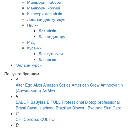
Манікюрні набори
Манікюрні ножиці
Кніпсери для нігтів
Лопатки для кутикул
Пилки
Для нігтів
Для педикюру
Різці
Кусачки
Для кутикули
Для нігтів
Онлайн курси
Пошук за брендом:
A
Alter Ego
Aluxi
Amazon Series
American Crew
Anthocyanin
(Антоцианин)
ArtAlex
B
BABOR
BaByliss
BIFULL Professional
Biotop professional
Brasil Cacau Сadiveu
Brazilian Blowout
Byothea Skin Care
C
CHI
Corioliss
CULT.O
D