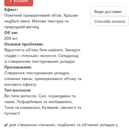
Ефект:
Види доставки
Помітний прикореневий об'єм, Красиві
недбалі хвилі, Матова текстура та
Способи оплати
природний вигляд
Об`єм:
200 мл
Основні проблеми:
Відсутність об'єму біля коріння, Занадто
гладке і «плоське» волосся, Складнощі
зі створенням текстурованих укладок
Призначення:
Створення текстурованих укладок,
пляжних хвиль, прикореневого об'єму та
матового ефекту
Тип волосся:
Всі типи волосся, Сухі, пошкоджені та
ламкі, Пофарбовані та знебарвлені,
Тонкі та нормальні, Кучеряві, хвилясті та
пухнасті
✔️ для створення стильних, недбалих та об'ємних укладок у