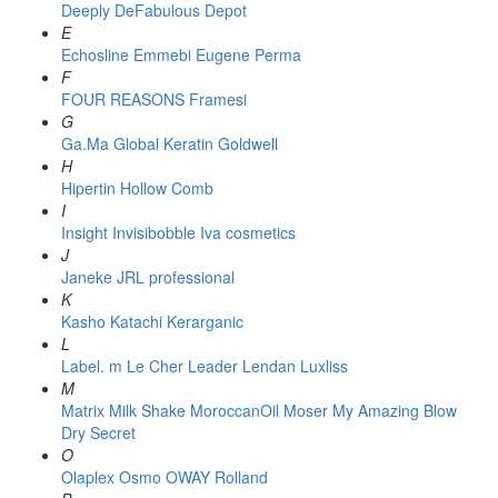
Deeply
DeFabulous
Depot
E
Echosline
Emmebi
Eugene Perma
F
FOUR REASONS
Framesi
G
Ga.Ma
Global Keratin
Goldwell
H
Hipertin
Hollow Comb
I
Insight
Invisibobble
Iva cosmetics
J
Janeke
JRL professional
K
Kasho
Katachi
Kerarganic
L
Label. m
Le Cher
Leader
Lendan
Luxliss
M
Matrix
Milk Shake
MoroccanOil
Moser
My Amazing Blow
Dry Secret
O
Olaplex
Osmo
OWAY Rolland