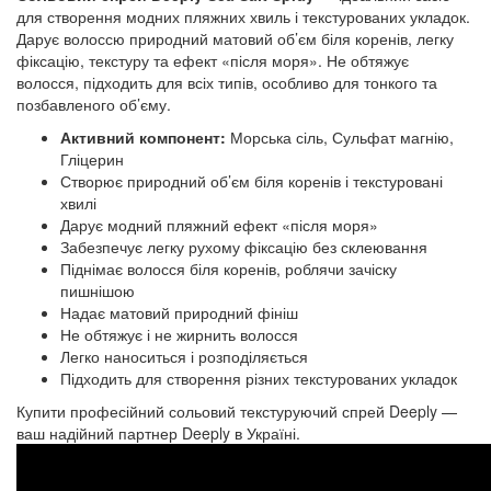
для створення модних пляжних хвиль і текстурованих укладок. 
Дарує волоссю природний матовий об’єм біля коренів, легку 
фіксацію, текстуру та ефект «після моря». Не обтяжує 
волосся, підходить для всіх типів, особливо для тонкого та 
позбавленого об’єму.
Активний компонент:
Морська сіль, Сульфат магнію,
Гліцерин
Створює природний об’єм біля коренів і текстуровані
хвилі
Дарує модний пляжний ефект «після моря»
Забезпечує легку рухому фіксацію без склеювання
Піднімає волосся біля коренів, роблячи зачіску
пишнішою
Надає матовий природний фініш
Не обтяжує і не жирнить волосся
Легко наноситься і розподіляється
Підходить для створення різних текстурованих укладок
Купити професійний сольовий текстуруючий спрей Deeply —
ваш надійний партнер Deeply в Україні.