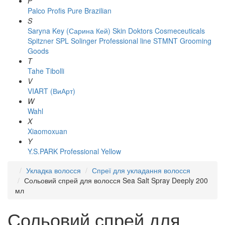
P
Palco
Profis
Pure Brazilian
S
Saryna Key (Сарина Кей)
Skin Doktors Cosmeceuticals
Spitzner
SPL Solinger Professional line
STMNT Grooming
Goods
T
Tahe
Tibolli
V
VIART (ВиАрт)
W
Wahl
X
Xiaomoxuan
Y
Y.S.PARK Professional
Yellow
Укладка волосся
Спреї для укладання волосся
Сольовий спрей для волосся Sea Salt Spray Deeply 200
мл
Сольовий спрей для