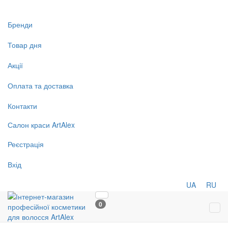
Бренди
Товар дня
Акції
Оплата та доставка
Контакти
Салон
краси
ArtAlex
Реєстрація
Вхід
UA
RU
0
Tog
navi