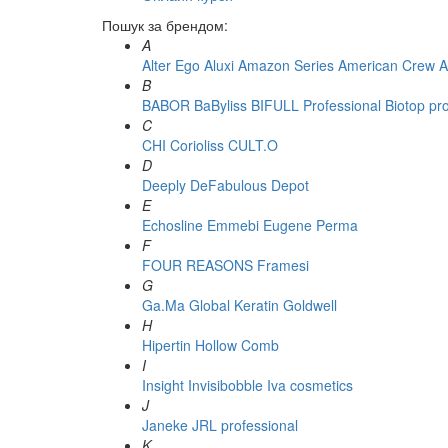
Пошук за брендом:
A
Alter Ego
Aluxi
Amazon Series
American Crew
A
B
BABOR
BaByliss
BIFULL Professional
Biotop pr
C
CHI
Corioliss
CULT.O
D
Deeply
DeFabulous
Depot
E
Echosline
Emmebi
Eugene Perma
F
FOUR REASONS
Framesi
G
Ga.Ma
Global Keratin
Goldwell
H
Hipertin
Hollow Comb
I
Insight
Invisibobble
Iva cosmetics
J
Janeke
JRL professional
K