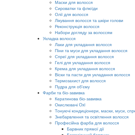
Маски для волосся
Сироватки та флюїди
Олії для волосся
Лікування волосся та шкіри голови
Реконструкція волосся
Набори догляду за волоссям
Укладка волосся
Лаки для укладання волосся
Піни та муси для укладання волосся
Спреї для укладання волосся
Гелі для укладання волосся
Крема для укладання волосся
Віски та пасти для укладання волосся
Термозахист для волосся
Пудра для об'єму
Фарби та біо-завивка
Кератинова біо-завивка
Окислювачі Oxi
Тонуючі кондиціонери, маски, муси, спр
Знебарвлення та освітлення волосся
Професійна фарба для волосся
Барвник прямої дії
Безаміачний барвник