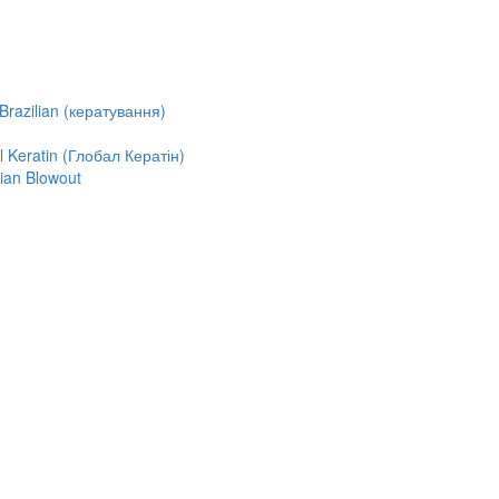
razilian (кератування)
Keratin (Глобал Кератін)
ian Blowout