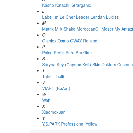
Kasho
Katachi
Kerarganic
L
Label. m
Le Cher
Leader
Lendan
Luxliss
M
Matrix
Milk Shake
MoroccanOil
Moser
My Amazi
O
Olaplex
Osmo
OWAY Rolland
P
Palco
Profis
Pure Brazilian
S
Saryna Key (Сарина Кей)
Skin Doktors Cosmece
T
Tahe
Tibolli
V
VIART (ВиАрт)
W
Wahl
X
Xiaomoxuan
Y
Y.S.PARK Professional
Yellow