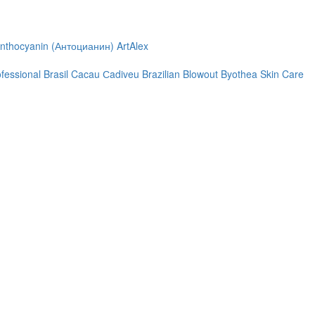
nthocyanin (Антоцианин)
ArtAlex
ofessional
Brasil Cacau Сadiveu
Brazilian Blowout
Byothea Skin Care