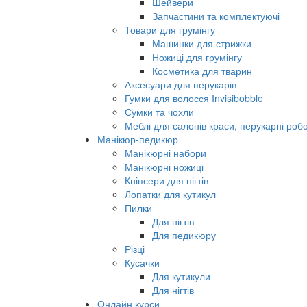
Шейвери
Запчастини та комплектуючі
Товари для грумінгу
Машинки для стрижки
Ножиці для грумінгу
Косметика для тварин
Аксесуари для перукарів
Гумки для волосся Invisibobble
Сумки та чохли
Меблі для салонів краси, перукарні робо
Манікюр-педикюр
Манікюрні набори
Манікюрні ножиці
Кніпсери для нігтів
Лопатки для кутикул
Пилки
Для нігтів
Для педикюру
Різці
Кусачки
Для кутикули
Для нігтів
Онлайн курси