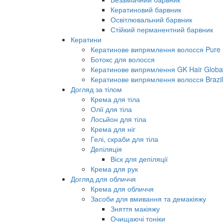
Кератиновий барвник
Освітлювальний барвник
Стійкий перманентний барвник
Кератини
Кератинове випрямлення волосся Pure B
Ботокс для волосся
Кератинове випрямлення GK Hair Global 
Кератинове випрямлення волосся Brazil
Догляд за тілом
Крема для тіла
Олії для тіла
Лосьйон для тіла
Крема для ніг
Гелі, скраби для тіла
Депіляція
Віск для депіляції
Крема для рук
Догляд для обличчя
Крема для обличчя
Засоби для вмивання та демакіяжу
Зняття макіяжу
Очищаючі тоніки