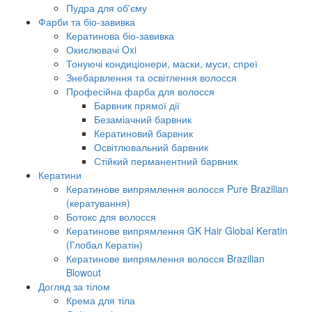
Пудра для об'єму
Фарби та біо-завивка
Кератинова біо-завивка
Окислювачі Oxi
Тонуючі кондиціонери, маски, муси, спреї
Знебарвлення та освітлення волосся
Професійна фарба для волосся
Барвник прямої дії
Безаміачний барвник
Кератиновий барвник
Освітлювальний барвник
Стійкий перманентний барвник
Кератини
Кератинове випрямлення волосся Pure Brazilian
(кератування)
Ботокс для волосся
Кератинове випрямлення GK Hair Global Keratin
(Глобал Кератін)
Кератинове випрямлення волосся Brazilian
Blowout
Догляд за тілом
Крема для тіла