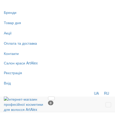
Бренди
Товар дня
Акції
Оплата та доставка
Контакти
Салон
краси
ArtAlex
Реєстрація
Вхід
UA
RU
0
Tog
navi