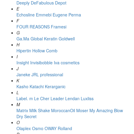
Deeply
DeFabulous
Depot
E
Echosline
Emmebi
Eugene Perma
F
FOUR REASONS
Framesi
G
Ga.Ma
Global Keratin
Goldwell
H
Hipertin
Hollow Comb
I
Insight
Invisibobble
Iva cosmetics
J
Janeke
JRL professional
K
Kasho
Katachi
Kerarganic
L
Label. m
Le Cher
Leader
Lendan
Luxliss
M
Matrix
Milk Shake
MoroccanOil
Moser
My Amazing Blow
Dry Secret
O
Olaplex
Osmo
OWAY Rolland