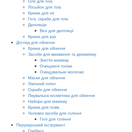
Олії для тіла
Лосьйон для тіла
Крема для ніг
Гелі, скраби для тіла
Депіляція
Віск для депіляції
Крема для рук
Догляд для обличчя
Крема для обличчя
Засоби для вмивання та демакіяжу
Зняття макіяжу
Очищаючі тоніки
Очищувальне молочко
Маски для обличчя
Хімічний пілінг
Скраби для обличчя
Лікувальна косметика для обличчя
Набори для макіяжу
Крема для повік
Чоловічі засоби для гоління
Гелі для гоління
Перукарський інструмент
Гребінці