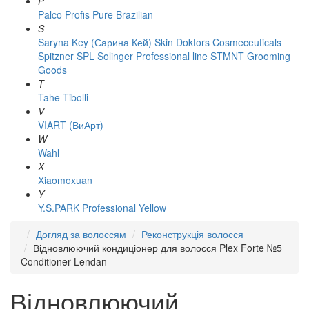
P
Palco
Profis
Pure Brazilian
S
Saryna Key (Сарина Кей)
Skin Doktors Cosmeceuticals
Spitzner
SPL Solinger Professional line
STMNT Grooming
Goods
T
Tahe
Tibolli
V
VIART (ВиАрт)
W
Wahl
X
Xiaomoxuan
Y
Y.S.PARK Professional
Yellow
Догляд за волоссям
Реконструкція волосся
Відновлюючий кондиціонер для волосся Plex Forte №5
Conditioner Lendan
Відновлюючий