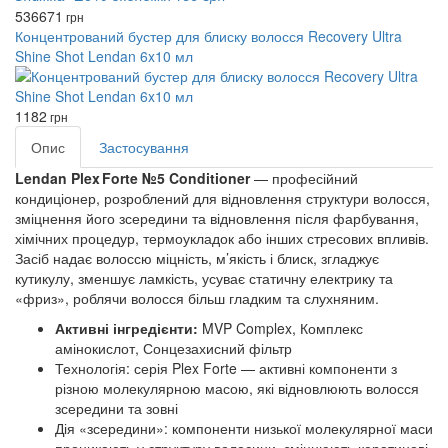
536
671
грн
Концентрований бустер для блиску волосся Recovery Ultra
Shine Shot Lendan 6x10 мл
1182
грн
Опис
Застосування
Lendan Plex Forte №5 Conditioner
— професійний
кондиціонер, розроблений для відновлення структури волосся,
зміцнення його зсередини та відновлення після фарбування,
хімічних процедур, термоукладок або інших стресових впливів.
Засіб надає волоссю міцність, м’якість і блиск, згладжує
кутикулу, зменшує ламкість, усуває статичну електрику та
«фриз», роблячи волосся більш гладким та слухняним.
Активні інгредієнти:
MVP Complex, Комплекс
амінокислот, Сонцезахисний фільтр
Технологія: серія Plex Forte — активні компоненти з
різною молекулярною масою, які відновлюють волосся
зсередини та зовні
Дія «зсередини»: компоненти низької молекулярної маси