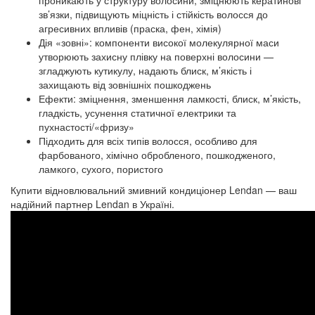
проникають у структуру волосини, зміцнюють кератинові
зв’язки, підвищують міцність і стійкість волосся до
агресивних впливів (праска, фен, хімія)
Дія «зовні»: компоненти високої молекулярної маси
утворюють захисну плівку на поверхні волосини —
згладжують кутикулу, надають блиск, м’якість і
захищають від зовнішніх пошкоджень
Ефекти: зміцнення, зменшення ламкості, блиск, м’якість,
гладкість, усунення статичної електрики та
пухнастості/«фризу»
Підходить для всіх типів волосся, особливо для
фарбованого, хімічно обробленого, пошкодженого,
ламкого, сухого, пористого
Купити відновлювальний змивний кондиціонер Lendan — ваш
надійний партнер Lendan в Україні.