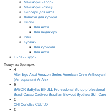
Манікюрні набори
Манікюрні ножиці
Кніпсери для нігтів
Лопатки для кутикул
Пилки
Для нігтів
Для педикюру
Різці
Кусачки
Для кутикули
Для нігтів
Онлайн курси
Пошук за брендом:
A
Alter Ego
Aluxi
Amazon Series
American Crew
Anthocyanin
(Антоцианин)
ArtAlex
B
BABOR
BaByliss
BIFULL Professional
Biotop professional
Brasil Cacau Сadiveu
Brazilian Blowout
Byothea Skin Care
C
CHI
Corioliss
CULT.O
D