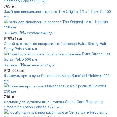
765
грн
Засіб для відновлення волосся The Original 12 в 1 Hipertin 150
мл
-5%
Знижка
економія 46 грн
878
924
грн
Спрей для волосся екстрасильної фіксації Extra Strong Hair
Spray Palco 500 мл
-3%
Знижка
економія 30 грн
973
1003
грн
Шампунь проти лупи Dualsenses Scalp Specialist Goldwell 250
мл
749
грн
Лосьйон для чутливої ​​шкіри голови Senso Care Regulating
Smoothing Lotion Lendan 12х3 мл