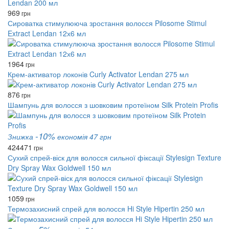
969
грн
Сироватка стимулююча зростання волосся Pilosome Stimul
Extract Lendan 12х6 мл
1964
грн
Крем-активатор локонів Curly Activator Lendan 275 мл
876
грн
Шампунь для волосся з шовковим протеїном Silk Protein Profis
-10%
Знижка
економія 47 грн
424
471
грн
Сухий спрей-віск для волосся сильної фіксації Stylesign Texture
Dry Spray Wax Goldwell 150 мл
1059
грн
Термозахисний спрей для волосся Hi Style Hipertin 250 мл