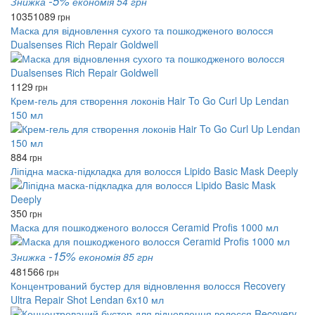
-5%
Знижка
економія 54 грн
1035
1089
грн
Маска для відновлення сухого та пошкодженого волосся
Dualsenses Rich Repair Goldwell
1129
грн
Крем-гель для створення локонів Hair To Go Curl Up Lendan
150 мл
884
грн
Ліпідна маска-підкладка для волосся Lipido Basic Mask Deeply
350
грн
Маска для пошкодженого волосся Ceramid Profis 1000 мл
-15%
Знижка
економія 85 грн
481
566
грн
Концентрований бустер для відновлення волосся Recovery
Ultra Repair Shot Lendan 6x10 мл