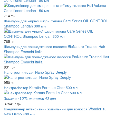
Conditioner Lendan 150 мл
714
грн
Шампунь для жирної шкіри голови Care Series OIL CONTROL
Shampoo Lendan 300 мл
765
грн
Шампунь для пошкодженого волосся BioNature Treated Hair
Shampoo Emmebi Italia
831
грн
Нано-розпилювач Nano Spray Deeply
950
грн
Нейтралізатор Keratin Perm Le Cher 500 мл
-10%
Знижка
економія 42 грн
375
417
грн
Кондиціонер інтенсивний живильний для волосся Wonder 10
New Osmo 400 мл