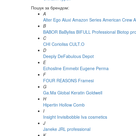
Пошук за брендом:
A
Alter Ego
Aluxi
Amazon Series
American Crew
A
B
BABOR
BaByliss
BIFULL Professional
Biotop pr
C
CHI
Corioliss
CULT.O
D
Deeply
DeFabulous
Depot
E
Echosline
Emmebi
Eugene Perma
F
FOUR REASONS
Framesi
G
Ga.Ma
Global Keratin
Goldwell
H
Hipertin
Hollow Comb
I
Insight
Invisibobble
Iva cosmetics
J
Janeke
JRL professional
K