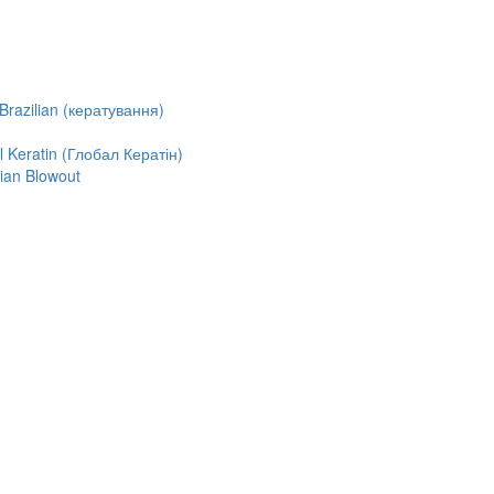
razilian (кератування)
Keratin (Глобал Кератін)
ian Blowout