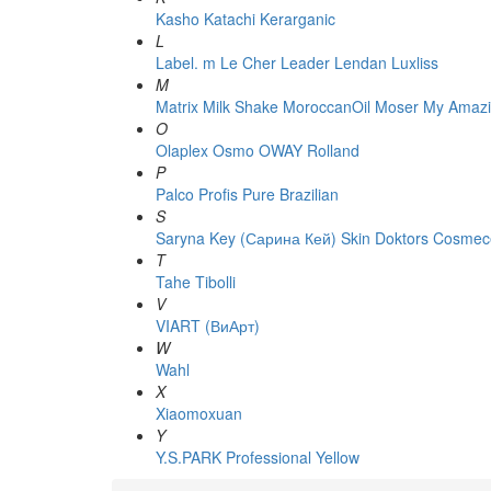
Kasho
Katachi
Kerarganic
L
Label. m
Le Cher
Leader
Lendan
Luxliss
M
Matrix
Milk Shake
MoroccanOil
Moser
My Amazi
O
Olaplex
Osmo
OWAY Rolland
P
Palco
Profis
Pure Brazilian
S
Saryna Key (Сарина Кей)
Skin Doktors Cosmece
T
Tahe
Tibolli
V
VIART (ВиАрт)
W
Wahl
X
Xiaomoxuan
Y
Y.S.PARK Professional
Yellow