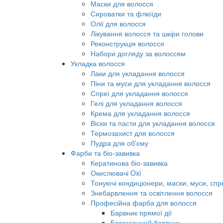
Маски для волосся
Сироватки та флюїди
Олії для волосся
Лікування волосся та шкіри голови
Реконструкція волосся
Набори догляду за волоссям
Укладка волосся
Лаки для укладання волосся
Піни та муси для укладання волосся
Спреї для укладання волосся
Гелі для укладання волосся
Крема для укладання волосся
Віски та пасти для укладання волосся
Термозахист для волосся
Пудра для об'єму
Фарби та біо-завивка
Кератинова біо-завивка
Окислювачі Oxi
Тонуючі кондиціонери, маски, муси, спр
Знебарвлення та освітлення волосся
Професійна фарба для волосся
Барвник прямої дії
Безаміачний барвник