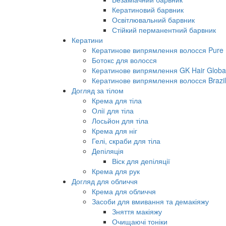
Кератиновий барвник
Освітлювальний барвник
Стійкий перманентний барвник
Кератини
Кератинове випрямлення волосся Pure B
Ботокс для волосся
Кератинове випрямлення GK Hair Global 
Кератинове випрямлення волосся Brazil
Догляд за тілом
Крема для тіла
Олії для тіла
Лосьйон для тіла
Крема для ніг
Гелі, скраби для тіла
Депіляція
Віск для депіляції
Крема для рук
Догляд для обличчя
Крема для обличчя
Засоби для вмивання та демакіяжу
Зняття макіяжу
Очищаючі тоніки