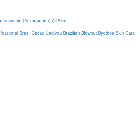
nthocyanin (Антоцианин)
ArtAlex
ofessional
Brasil Cacau Сadiveu
Brazilian Blowout
Byothea Skin Care