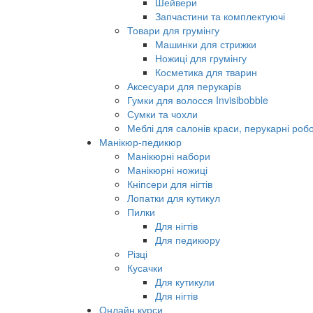
Шейвери
Запчастини та комплектуючі
Товари для грумінгу
Машинки для стрижки
Ножиці для грумінгу
Косметика для тварин
Аксесуари для перукарів
Гумки для волосся Invisibobble
Сумки та чохли
Меблі для салонів краси, перукарні робо
Манікюр-педикюр
Манікюрні набори
Манікюрні ножиці
Кніпсери для нігтів
Лопатки для кутикул
Пилки
Для нігтів
Для педикюру
Різці
Кусачки
Для кутикули
Для нігтів
Онлайн курси