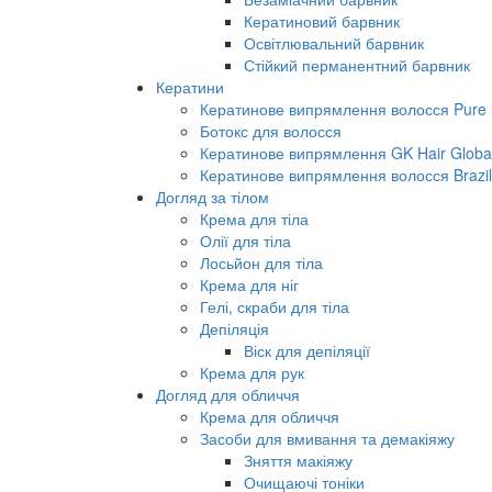
Кератиновий барвник
Освітлювальний барвник
Стійкий перманентний барвник
Кератини
Кератинове випрямлення волосся Pure B
Ботокс для волосся
Кератинове випрямлення GK Hair Global 
Кератинове випрямлення волосся Brazil
Догляд за тілом
Крема для тіла
Олії для тіла
Лосьйон для тіла
Крема для ніг
Гелі, скраби для тіла
Депіляція
Віск для депіляції
Крема для рук
Догляд для обличчя
Крема для обличчя
Засоби для вмивання та демакіяжу
Зняття макіяжу
Очищаючі тоніки