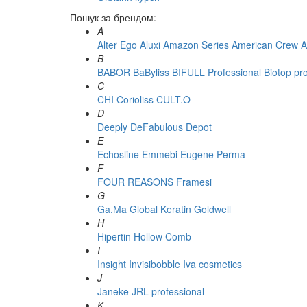
Пошук за брендом:
A
Alter Ego
Aluxi
Amazon Series
American Crew
A
B
BABOR
BaByliss
BIFULL Professional
Biotop pr
C
CHI
Corioliss
CULT.O
D
Deeply
DeFabulous
Depot
E
Echosline
Emmebi
Eugene Perma
F
FOUR REASONS
Framesi
G
Ga.Ma
Global Keratin
Goldwell
H
Hipertin
Hollow Comb
I
Insight
Invisibobble
Iva cosmetics
J
Janeke
JRL professional
K