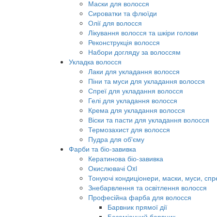
Маски для волосся
Сироватки та флюїди
Олії для волосся
Лікування волосся та шкіри голови
Реконструкція волосся
Набори догляду за волоссям
Укладка волосся
Лаки для укладання волосся
Піни та муси для укладання волосся
Спреї для укладання волосся
Гелі для укладання волосся
Крема для укладання волосся
Віски та пасти для укладання волосся
Термозахист для волосся
Пудра для об'єму
Фарби та біо-завивка
Кератинова біо-завивка
Окислювачі Oxi
Тонуючі кондиціонери, маски, муси, спр
Знебарвлення та освітлення волосся
Професійна фарба для волосся
Барвник прямої дії
Безаміачний барвник