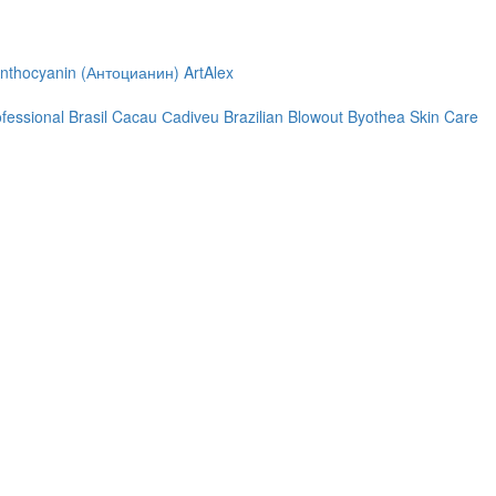
nthocyanin (Антоцианин)
ArtAlex
ofessional
Brasil Cacau Сadiveu
Brazilian Blowout
Byothea Skin Care