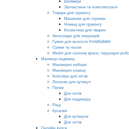
Шейвери
Запчастини та комплектуючі
Товари для грумінгу
Машинки для стрижки
Ножиці для грумінгу
Косметика для тварин
Аксесуари для перукарів
Гумки для волосся Invisibobble
Сумки та чохли
Меблі для салонів краси, перукарні робо
Манікюр-педикюр
Манікюрні набори
Манікюрні ножиці
Кніпсери для нігтів
Лопатки для кутикул
Пилки
Для нігтів
Для педикюру
Різці
Кусачки
Для кутикули
Для нігтів
Онлайн курси