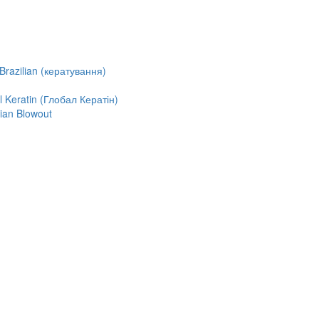
razilian (кератування)
Keratin (Глобал Кератін)
ian Blowout