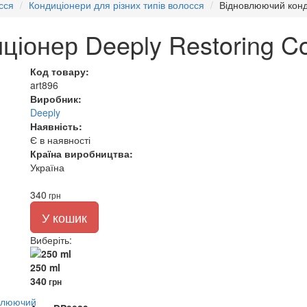
сся
Кондиціонери для різних типів волосся
Відновлюючий конди
іонер Deeply Restoring Co
Код товару:
art896
Виробник:
Deeply
Наявність:
Є в наявності
Країна виробництва:
Україна
340
грн
У кошик
Виберіть
:
250 ml
340
грн