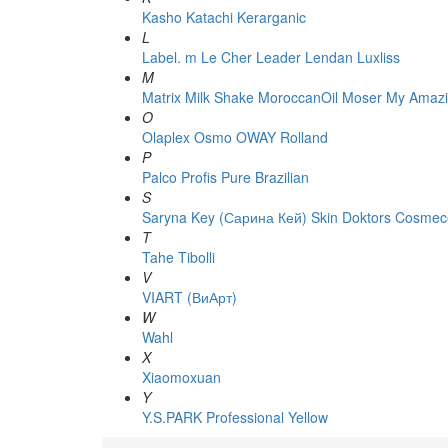
Kasho
Katachi
Kerarganic
L
Label. m
Le Cher
Leader
Lendan
Luxliss
M
Matrix
Milk Shake
MoroccanOil
Moser
My Amazi
O
Olaplex
Osmo
OWAY Rolland
P
Palco
Profis
Pure Brazilian
S
Saryna Key (Сарина Кей)
Skin Doktors Cosmece
T
Tahe
Tibolli
V
VIART (ВиАрт)
W
Wahl
X
Xiaomoxuan
Y
Y.S.PARK Professional
Yellow