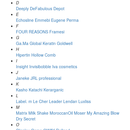
D
Deeply
DeFabulous
Depot
E
Echosline
Emmebi
Eugene Perma
F
FOUR REASONS
Framesi
G
Ga.Ma
Global Keratin
Goldwell
H
Hipertin
Hollow Comb
I
Insight
Invisibobble
Iva cosmetics
J
Janeke
JRL professional
K
Kasho
Katachi
Kerarganic
L
Label. m
Le Cher
Leader
Lendan
Luxliss
M
Matrix
Milk Shake
MoroccanOil
Moser
My Amazing Blow
Dry Secret
O