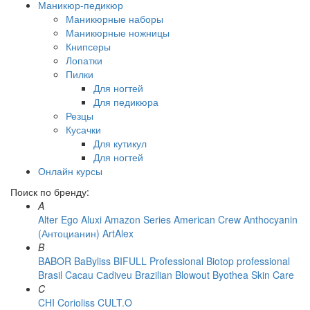
Маникюр-педикюр
Маникюрные наборы
Маникюрные ножницы
Книпсеры
Лопатки
Пилки
Для ногтей
Для педикюра
Резцы
Кусачки
Для кутикул
Для ногтей
Онлайн курсы
Поиск по бренду:
A
Alter Ego
Aluxi
Amazon Series
American Crew
Anthocyanin
(Антоцианин)
ArtAlex
B
BABOR
BaByliss
BIFULL Professional
Biotop professional
Brasil Cacau Сadiveu
Brazilian Blowout
Byothea Skin Care
C
CHI
Corioliss
CULT.O