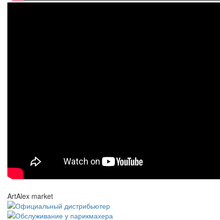
ArtAlex market