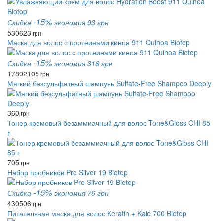
-15%
Скидка
экономия 93 грн
530
623
грн
Маска для волос с протеинами киноа 911 Quinoa Biotop
-15%
Скидка
экономия 316 грн
1789
2105
грн
Мягкий безсульфатный шампунь Sulfate-Free Shampoo Deeply
360
грн
Тонер кремовый безаммиачный для волос Tone&Gloss CHI 85
г
705
грн
Набор пробников Pro Silver 19 Biotop
-15%
Скидка
экономия 76 грн
430
506
грн
Питательная маска для волос Keratin + Kale 700 Biotop