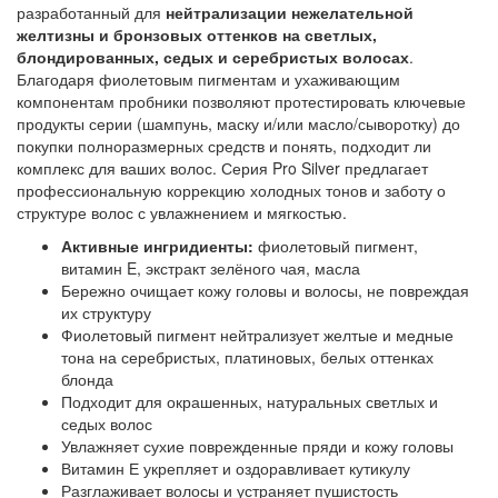
разработанный для
нейтрализации нежелательной
желтизны и бронзовых оттенков на светлых,
блондированных, седых и серебристых волосах
.
Благодаря фиолетовым пигментам и ухаживающим
компонентам пробники позволяют протестировать ключевые
продукты серии (шампунь, маску и/или масло/сыворотку) до
покупки полноразмерных средств и понять, подходит ли
комплекс для ваших волос. Серия Pro Silver предлагает
профессиональную коррекцию холодных тонов и заботу о
структуре волос с увлажнением и мягкостью.
Активные ингридиенты:
фиолетовый пигмент,
витамин E, экстракт зелёного чая, масла
Бережно очищает кожу головы и волосы, не повреждая
их структуру
Фиолетовый пигмент нейтрализует желтые и медные
тона на серебристых, платиновых, белых оттенках
блонда
Подходит для окрашенных, натуральных светлых и
седых волос
Увлажняет сухие поврежденные пряди и кожу головы
Витамин Е укрепляет и оздоравливает кутикулу
Разглаживает волосы и устраняет пушистость