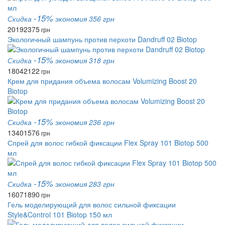
-15%
Скидка
экономия 356 грн
2019
2375
грн
Экологичный шампунь против перхоти Dandruff 02 Biotop
-15%
Скидка
экономия 318 грн
1804
2122
грн
Крем для придания объема волосам Volumizing Boost 20
Biotop
-15%
Скидка
экономия 236 грн
1340
1576
грн
Спрей для волос гибкой фиксации Flex Spray 101 Biotop 500
мл
-15%
Скидка
экономия 283 грн
1607
1890
грн
Гель моделирующий для волос сильной фиксации
Style&Control 101 Biotop 150 мл