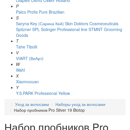
Olaplex
Osmo
OWAY Rolland
P
Palco
Profis
Pure Brazilian
S
Saryna Key (Сарина Кей)
Skin Doktors Cosmeceuticals
Spitzner
SPL Solinger Professional line
STMNT Grooming
Goods
T
Tahe
Tibolli
V
VIART (ВиАрт)
W
Wahl
X
Xiaomoxuan
Y
Y.S.PARK Professional
Yellow
Уход за волосами
Наборы уход за волосами
Набор пробников Pro Silver 19 Biotop
Набор пробников Pro