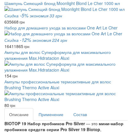
Шампунь Сияющий блонд Moonlight Blond Le Сher 1000 мл
-5%
Скидка
экономия 33 грн
635
668
грн
Набор для домашнего ухода за волосами One Art Le Cher
-12%
Скидка
экономия 224 грн
1641
1865
грн
Ампулы для волос Суперформула для максимального
увлажнения Max.Hidratacion Aluxi
154
грн
Ампулы профессиональные термоактивные для волос
Brushing Thermo Active Aluxi
80
грн
Описание
Применение
Состав
BIOTOP 19 Набор пробников Pro Silver
— это
мини-набор
пробников средств серии Pro Silver 19 Biotop
,