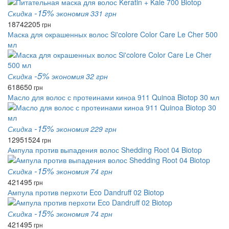
-15%
Скидка
экономия 331 грн
1874
2205
грн
Маска для окрашенных волос Si'colore Color Care Le Cher 500
мл
-5%
Скидка
экономия 32 грн
618
650
грн
Масло для волос с протеинами киноа 911 Quinoa Biotop 30 мл
-15%
Скидка
экономия 229 грн
1295
1524
грн
Ампула против выпадения волос Shedding Root 04 Biotop
-15%
Скидка
экономия 74 грн
421
495
грн
Ампула против перхоти Eco Dandruff 02 Biotop
-15%
Скидка
экономия 74 грн
421
495
грн