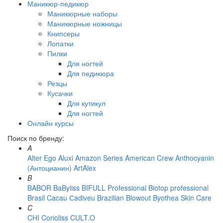
Маникюр-педикюр
Маникюрные наборы
Маникюрные ножницы
Книпсеры
Лопатки
Пилки
Для ногтей
Для педикюра
Резцы
Кусачки
Для кутикул
Для ногтей
Онлайн курсы
Поиск по бренду:
A
Alter Ego
Aluxi
Amazon Series
American Crew
Anthocyanin
(Антоцианин)
ArtAlex
B
BABOR
BaByliss
BIFULL Professional
Biotop professional
Brasil Cacau Сadiveu
Brazilian Blowout
Byothea Skin Care
C
CHI
Corioliss
CULT.O