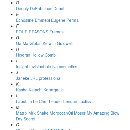
D
Deeply
DeFabulous
Depot
E
Echosline
Emmebi
Eugene Perma
F
FOUR REASONS
Framesi
G
Ga.Ma
Global Keratin
Goldwell
H
Hipertin
Hollow Comb
I
Insight
Invisibobble
Iva cosmetics
J
Janeke
JRL professional
K
Kasho
Katachi
Kerarganic
L
Label. m
Le Cher
Leader
Lendan
Luxliss
M
Matrix
Milk Shake
MoroccanOil
Moser
My Amazing Blow
Dry Secret
O