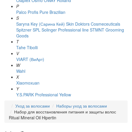
Olaplex
Osmo
OWAY Rolland
P
Palco
Profis
Pure Brazilian
S
Saryna Key (Сарина Кей)
Skin Doktors Cosmeceuticals
Spitzner
SPL Solinger Professional line
STMNT Grooming
Goods
T
Tahe
Tibolli
V
VIART (ВиАрт)
W
Wahl
X
Xiaomoxuan
Y
Y.S.PARK Professional
Yellow
Уход за волосами
Наборы уход за волосами
Набор для восстановления питания и защиты волос
Ritual Mineral Oil Hipertin