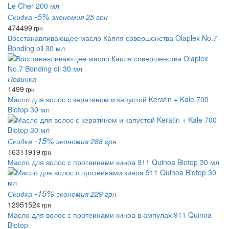
-5%
Скидка
экономия 25 грн
474
499
грн
Восстанавливающее масло Капля совершенства Olaplex No.7
Bonding oil 30 мл
Новинка
1499
грн
Масло для волос с кератином и капустой Keratin + Kale 700
Biotop 30 мл
-15%
Скидка
экономия 288 грн
1631
1919
грн
Масло для волос с протеинами киноа 911 Quinoa Biotop 30 мл
-15%
Скидка
экономия 229 грн
1295
1524
грн
Масло для волос с протеинами киноа в ампулах 911 Quinoa
Biotop