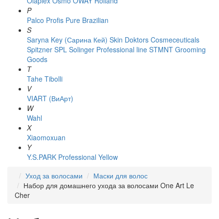
Olaplex
Osmo
OWAY Rolland
P
Palco
Profis
Pure Brazilian
S
Saryna Key (Сарина Кей)
Skin Doktors Cosmeceuticals
Spitzner
SPL Solinger Professional line
STMNT Grooming
Goods
T
Tahe
Tibolli
V
VIART (ВиАрт)
W
Wahl
X
Xiaomoxuan
Y
Y.S.PARK Professional
Yellow
Уход за волосами
Маски для волос
Набор для домашнего ухода за волосами One Art Le
Cher