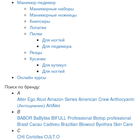
Маникюр-педикюр
Маникюрные наборы
Маникюрные ножницы
Книпсеры
Лопатки
Пилки
Для ногтей
Для педикюра
Резцы
Кусачки
Для кутикул
Для ногтей
Онлайн курсы
Поиск по бренду:
A
Alter Ego
Aluxi
Amazon Series
American Crew
Anthocyanin
(Антоцианин)
ArtAlex
B
BABOR
BaByliss
BIFULL Professional
Biotop professional
Brasil Cacau Сadiveu
Brazilian Blowout
Byothea Skin Care
C
CHI
Corioliss
CULT.O