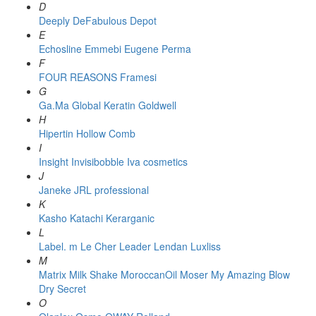
D
Deeply
DeFabulous
Depot
E
Echosline
Emmebi
Eugene Perma
F
FOUR REASONS
Framesi
G
Ga.Ma
Global Keratin
Goldwell
H
Hipertin
Hollow Comb
I
Insight
Invisibobble
Iva cosmetics
J
Janeke
JRL professional
K
Kasho
Katachi
Kerarganic
L
Label. m
Le Cher
Leader
Lendan
Luxliss
M
Matrix
Milk Shake
MoroccanOil
Moser
My Amazing Blow
Dry Secret
O