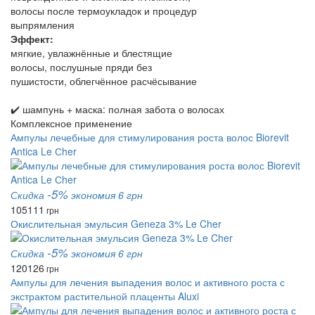
волосы после термоукладок и процедур
выпрямления
Эффект:
мягкие, увлажнённые и блестящие
волосы, послушные пряди без
пушистости, облегчённое расчёсывание
✔️ шампунь + маска: полная забота о волосах
Комплексное применение
Ампулы лечебные для стимулирования роста волос Biorevit
Antica Le Сher
-5%
Скидка
экономия 6 грн
105
111
грн
Окислительная эмульсия Geneza 3% Le Cher
-5%
Скидка
экономия 6 грн
120
126
грн
Ампулы для лечения выпадения волос и активного роста с
экстрактом растительной плаценты Aluxi