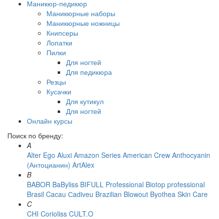
Маникюр-педикюр
Маникюрные наборы
Маникюрные ножницы
Книпсеры
Лопатки
Пилки
Для ногтей
Для педикюра
Резцы
Кусачки
Для кутикул
Для ногтей
Онлайн курсы
Поиск по бренду:
A
Alter Ego
Aluxi
Amazon Series
American Crew
Anthocyanin
(Антоцианин)
ArtAlex
B
BABOR
BaByliss
BIFULL Professional
Biotop professional
Brasil Cacau Сadiveu
Brazilian Blowout
Byothea Skin Care
C
CHI
Corioliss
CULT.O