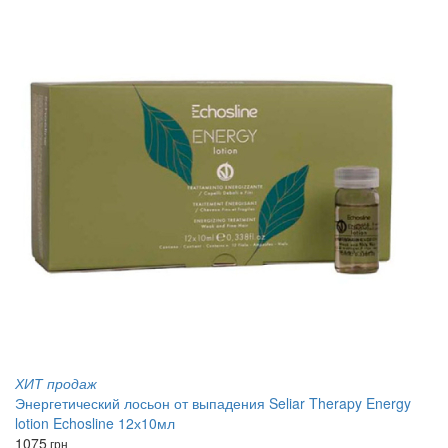
ХИТ продаж
Энергетический лосьон от выпадения Seliar Therapy Energy
lotion Echosline 12х10мл
1075
грн