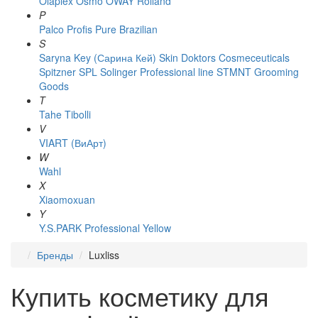
Olaplex
Osmo
OWAY Rolland
P
Palco
Profis
Pure Brazilian
S
Saryna Key (Сарина Кей)
Skin Doktors Cosmeceuticals
Spitzner
SPL Solinger Professional line
STMNT Grooming
Goods
T
Tahe
Tibolli
V
VIART (ВиАрт)
W
Wahl
X
Xiaomoxuan
Y
Y.S.PARK Professional
Yellow
Бренды
Luxliss
Купить косметику для