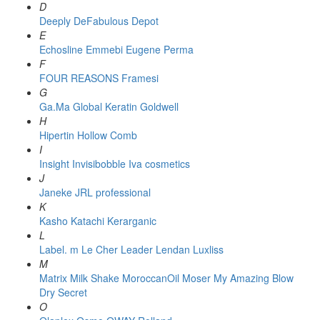
D
Deeply
DeFabulous
Depot
E
Echosline
Emmebi
Eugene Perma
F
FOUR REASONS
Framesi
G
Ga.Ma
Global Keratin
Goldwell
H
Hipertin
Hollow Comb
I
Insight
Invisibobble
Iva cosmetics
J
Janeke
JRL professional
K
Kasho
Katachi
Kerarganic
L
Label. m
Le Cher
Leader
Lendan
Luxliss
M
Matrix
Milk Shake
MoroccanOil
Moser
My Amazing Blow
Dry Secret
O