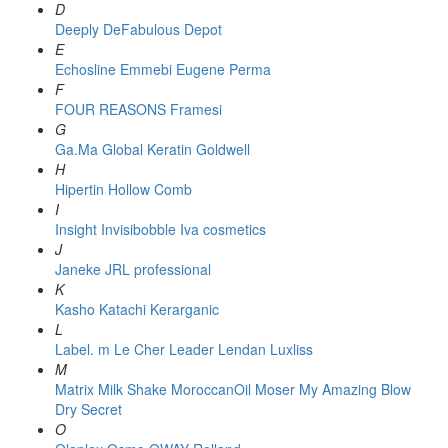
D
Deeply
DeFabulous
Depot
E
Echosline
Emmebi
Eugene Perma
F
FOUR REASONS
Framesi
G
Ga.Ma
Global Keratin
Goldwell
H
Hipertin
Hollow Comb
I
Insight
Invisibobble
Iva cosmetics
J
Janeke
JRL professional
K
Kasho
Katachi
Kerarganic
L
Label. m
Le Cher
Leader
Lendan
Luxliss
M
Matrix
Milk Shake
MoroccanOil
Moser
My Amazing Blow
Dry Secret
O