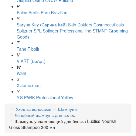
Olaplex
Osmo
OWAY Rolland
P
Palco
Profis
Pure Brazilian
S
Saryna Key (Сарина Кей)
Skin Doktors Cosmeceuticals
Spitzner
SPL Solinger Professional line
STMNT Grooming
Goods
T
Tahe
Tibolli
V
VIART (ВиАрт)
W
Wahl
X
Xiaomoxuan
Y
Y.S.PARK Professional
Yellow
Уход за волосами
Шампуни
Лечебный шампунь для волос
Шампунь увлажняющий для блеска Luxliss Nourish
Gloss Shampoo 300 мл