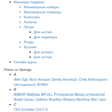
Маникюр-педикюр
Маникюрные наборы
Маникюрные ножницы
Книпсеры
Лопатки
Пилки
Для ногтей
Для педикюра
Резцы
Кусачки
Для кутикул
Для ногтей
Онлайн курсы
Поиск по бренду:
A
Alter Ego
Aluxi
Amazon Series
American Crew
Anthocyanin
(Антоцианин)
ArtAlex
B
BABOR
BaByliss
BIFULL Professional
Biotop professional
Brasil Cacau Сadiveu
Brazilian Blowout
Byothea Skin Care
C
CHI
Corioliss
CULT.O