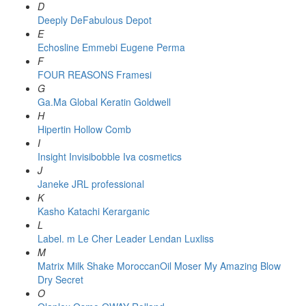
D
Deeply
DeFabulous
Depot
E
Echosline
Emmebi
Eugene Perma
F
FOUR REASONS
Framesi
G
Ga.Ma
Global Keratin
Goldwell
H
Hipertin
Hollow Comb
I
Insight
Invisibobble
Iva cosmetics
J
Janeke
JRL professional
K
Kasho
Katachi
Kerarganic
L
Label. m
Le Cher
Leader
Lendan
Luxliss
M
Matrix
Milk Shake
MoroccanOil
Moser
My Amazing Blow
Dry Secret
O