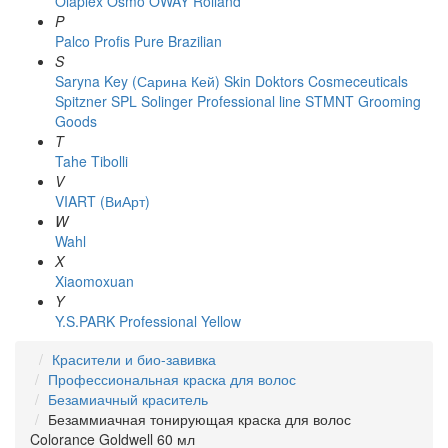
Olaplex
Osmo
OWAY Rolland
P
Palco
Profis
Pure Brazilian
S
Saryna Key (Сарина Кей)
Skin Doktors Cosmeceuticals
Spitzner
SPL Solinger Professional line
STMNT Grooming
Goods
T
Tahe
Tibolli
V
VIART (ВиАрт)
W
Wahl
X
Xiaomoxuan
Y
Y.S.PARK Professional
Yellow
Красители и био-завивка
Профессиональная краска для волос
Безамиачный краситель
Безаммиачная тонирующая краска для волос
Colorance Goldwell 60 мл