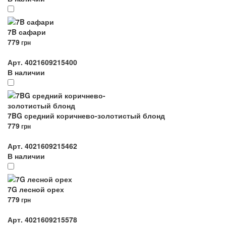
7B сафари
779
грн
Арт. 4021609215400
В наличии
7BG средний коричнево-золотистый блонд
779
грн
Арт. 4021609215462
В наличии
7G лесной орех
779
грн
Арт. 4021609215578