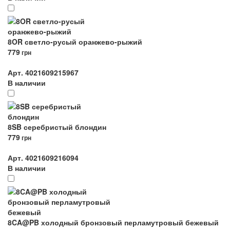
8OR светло-русый оранжево-рыжий
779
грн
Арт. 4021609215967
В наличии
8SB серебристый блондин
779
грн
Арт. 4021609216094
В наличии
8CA@PB холодный бронзовый перламутровый бежевый