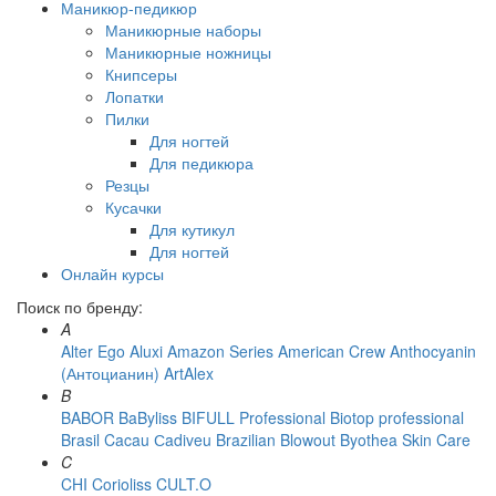
Маникюр-педикюр
Маникюрные наборы
Маникюрные ножницы
Книпсеры
Лопатки
Пилки
Для ногтей
Для педикюра
Резцы
Кусачки
Для кутикул
Для ногтей
Онлайн курсы
Поиск по бренду:
A
Alter Ego
Aluxi
Amazon Series
American Crew
Anthocyanin
(Антоцианин)
ArtAlex
B
BABOR
BaByliss
BIFULL Professional
Biotop professional
Brasil Cacau Сadiveu
Brazilian Blowout
Byothea Skin Care
C
CHI
Corioliss
CULT.O