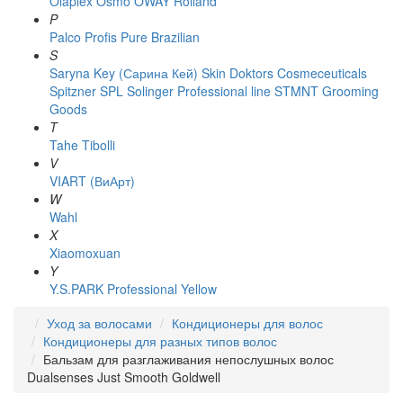
Olaplex
Osmo
OWAY Rolland
P
Palco
Profis
Pure Brazilian
S
Saryna Key (Сарина Кей)
Skin Doktors Cosmeceuticals
Spitzner
SPL Solinger Professional line
STMNT Grooming
Goods
T
Tahe
Tibolli
V
VIART (ВиАрт)
W
Wahl
X
Xiaomoxuan
Y
Y.S.PARK Professional
Yellow
Уход за волосами
Кондиционеры для волос
Кондиционеры для разных типов волос
Бальзам для разглаживания непослушных волос
Dualsenses Just Smooth Goldwell