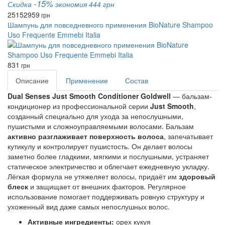
-15%
Скидка
экономия 444 грн
2515
2959
грн
Шампунь для повседневного применения BioNature Shampoo
Uso Frequente Emmebi Italia
831
грн
Описание
Применение
Состав
Dual Senses Just Smooth Conditioner Goldwell
 — бальзам-
кондиционер из профессиональной серии 
Just Smooth
, 
созданный специально для ухода за непослушными, 
пушистыми и сложноуправляемыми волосами. Бальзам 
активно разглаживает поверхность волоса
, запечатывает 
кутикулу и контролирует пушистость. Он делает волосы 
заметно более гладкими, мягкими и послушными, устраняет 
статическое электричество и облегчает ежедневную укладку. 
Лёгкая формула не утяжеляет волосы, придаёт им
 здоровый 
блеск 
и защищает от внешних факторов. Регулярное 
использование помогает поддерживать ровную структуру и 
ухоженный вид даже самых непослушных волос.
Активные ингредиенты:
орех кукуя