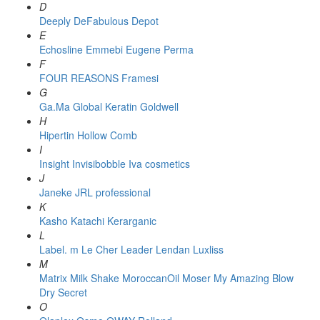
D
Deeply
DeFabulous
Depot
E
Echosline
Emmebi
Eugene Perma
F
FOUR REASONS
Framesi
G
Ga.Ma
Global Keratin
Goldwell
H
Hipertin
Hollow Comb
I
Insight
Invisibobble
Iva cosmetics
J
Janeke
JRL professional
K
Kasho
Katachi
Kerarganic
L
Label. m
Le Cher
Leader
Lendan
Luxliss
M
Matrix
Milk Shake
MoroccanOil
Moser
My Amazing Blow
Dry Secret
O