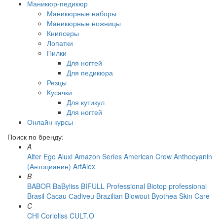
Маникюр-педикюр
Маникюрные наборы
Маникюрные ножницы
Книпсеры
Лопатки
Пилки
Для ногтей
Для педикюра
Резцы
Кусачки
Для кутикул
Для ногтей
Онлайн курсы
Поиск по бренду:
A
Alter Ego
Aluxi
Amazon Series
American Crew
Anthocyanin
(Антоцианин)
ArtAlex
B
BABOR
BaByliss
BIFULL Professional
Biotop professional
Brasil Cacau Сadiveu
Brazilian Blowout
Byothea Skin Care
C
CHI
Corioliss
CULT.O