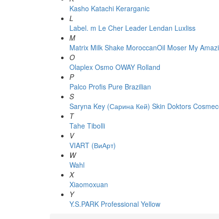
Kasho
Katachi
Kerarganic
L
Label. m
Le Cher
Leader
Lendan
Luxliss
M
Matrix
Milk Shake
MoroccanOil
Moser
My Amazi
O
Olaplex
Osmo
OWAY Rolland
P
Palco
Profis
Pure Brazilian
S
Saryna Key (Сарина Кей)
Skin Doktors Cosmece
T
Tahe
Tibolli
V
VIART (ВиАрт)
W
Wahl
X
Xiaomoxuan
Y
Y.S.PARK Professional
Yellow