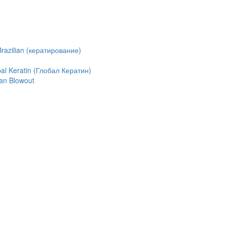
azilian (кератирование)
l Keratin (Глобал Кератин)
an Blowout