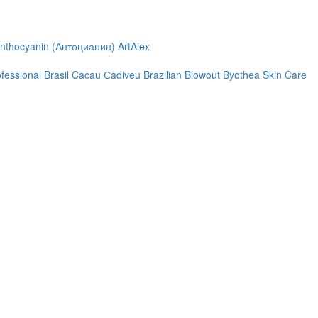
nthocyanin (Антоцианин)
ArtAlex
ofessional
Brasil Cacau Сadiveu
Brazilian Blowout
Byothea Skin Care