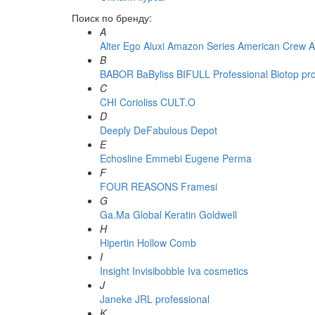
Поиск по бренду:
A
Alter Ego
Aluxi
Amazon Series
American Crew
A
B
BABOR
BaByliss
BIFULL Professional
Biotop pr
C
CHI
Corioliss
CULT.O
D
Deeply
DeFabulous
Depot
E
Echosline
Emmebi
Eugene Perma
F
FOUR REASONS
Framesi
G
Ga.Ma
Global Keratin
Goldwell
H
Hipertin
Hollow Comb
I
Insight
Invisibobble
Iva cosmetics
J
Janeke
JRL professional
K