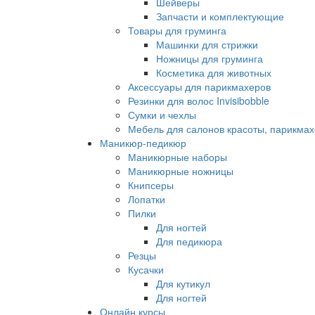
Шейверы
Запчасти и комплектующие
Товары для груминга
Машинки для стрижки
Ножницы для груминга
Косметика для животных
Аксессуары для парикмахеров
Резинки для волос Invisibobble
Сумки и чехлы
Мебель для салонов красоты, парикмах
Маникюр-педикюр
Маникюрные наборы
Маникюрные ножницы
Книпсеры
Лопатки
Пилки
Для ногтей
Для педикюра
Резцы
Кусачки
Для кутикул
Для ногтей
Онлайн курсы