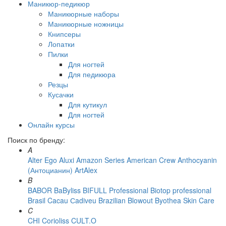
Маникюр-педикюр
Маникюрные наборы
Маникюрные ножницы
Книпсеры
Лопатки
Пилки
Для ногтей
Для педикюра
Резцы
Кусачки
Для кутикул
Для ногтей
Онлайн курсы
Поиск по бренду:
A
Alter Ego
Aluxi
Amazon Series
American Crew
Anthocyanin
(Антоцианин)
ArtAlex
B
BABOR
BaByliss
BIFULL Professional
Biotop professional
Brasil Cacau Сadiveu
Brazilian Blowout
Byothea Skin Care
C
CHI
Corioliss
CULT.O