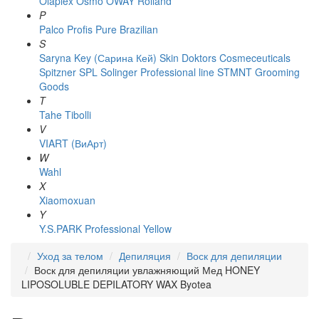
Olaplex
Osmo
OWAY Rolland
P
Palco
Profis
Pure Brazilian
S
Saryna Key (Сарина Кей)
Skin Doktors Cosmeceuticals
Spitzner
SPL Solinger Professional line
STMNT Grooming
Goods
T
Tahe
Tibolli
V
VIART (ВиАрт)
W
Wahl
X
Xiaomoxuan
Y
Y.S.PARK Professional
Yellow
Уход за телом
Депиляция
Воск для депиляции
Воск для депиляции увлажняющий Мед HONEY
LIPOSOLUBLE DEPILATORY WAX Byotea