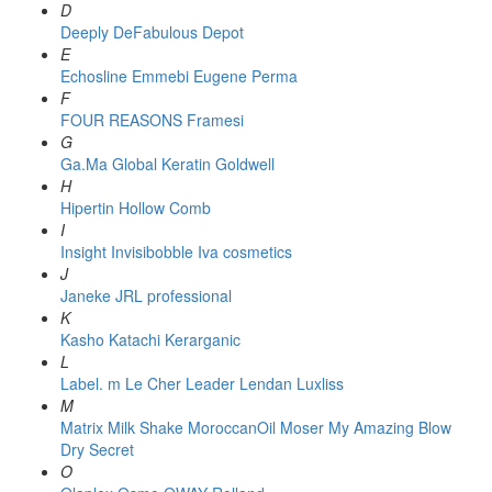
D
Deeply
DeFabulous
Depot
E
Echosline
Emmebi
Eugene Perma
F
FOUR REASONS
Framesi
G
Ga.Ma
Global Keratin
Goldwell
H
Hipertin
Hollow Comb
I
Insight
Invisibobble
Iva cosmetics
J
Janeke
JRL professional
K
Kasho
Katachi
Kerarganic
L
Label. m
Le Cher
Leader
Lendan
Luxliss
M
Matrix
Milk Shake
MoroccanOil
Moser
My Amazing Blow
Dry Secret
O