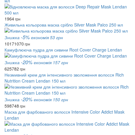
мл
1964
грн
Живильна кольорова маска срібло Silver Mask Palco 250 мл
-5%
Знижка
економія 53 грн
1017
1070
грн
Камуфлююча пудра для сивини Root Cover Charge Lendan
-20%
Знижка
економія 157 грн
625
782
грн
Незмивний крем для інтенсивного зволоження волосся Rich
Nutrition Cream Lendan 150 мл
-20%
Знижка
економія 150 грн
598
748
грн
Маска для фарбованого волосся Intensive Color Addict Mask
Lendan