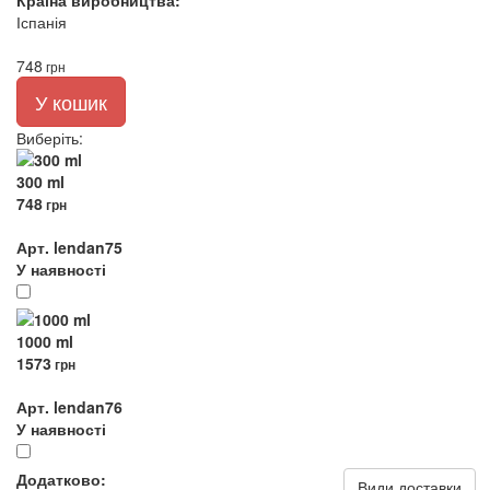
Країна виробництва:
Іспанія
748
грн
У кошик
Виберіть
:
300 ml
748
грн
Арт. lendan75
У наявності
1000 ml
1573
грн
Арт. lendan76
У наявності
Додатково:
Види доставки