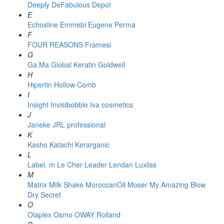
Deeply
DeFabulous
Depot
E
Echosline
Emmebi
Eugene Perma
F
FOUR REASONS
Framesi
G
Ga.Ma
Global Keratin
Goldwell
H
Hipertin
Hollow Comb
I
Insight
Invisibobble
Iva cosmetics
J
Janeke
JRL professional
K
Kasho
Katachi
Kerarganic
L
Label. m
Le Cher
Leader
Lendan
Luxliss
M
Matrix
Milk Shake
MoroccanOil
Moser
My Amazing Blow
Dry Secret
O
Olaplex
Osmo
OWAY Rolland