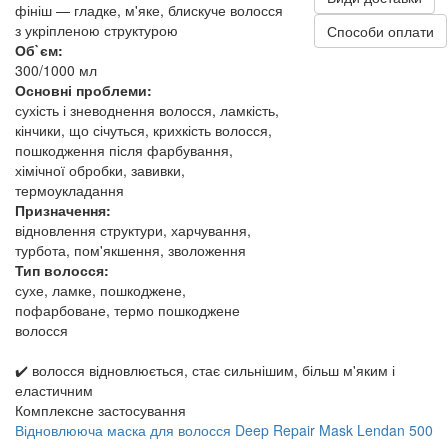
фініш — гладке, м'яке, блискуче волосся
з укріпленою структурою
Способи оплати
Об`єм:
300/1000 мл
Основні проблеми:
сухість і зневоднення волосся, ламкість,
кінчики, що січуться, крихкість волосся,
пошкодження після фарбування,
хімічної обробки, завивки,
термоукладання
Призначення:
відновлення структури, харчування,
турбота, пом'якшення, зволоження
Тип волосся:
сухе, ламке, пошкоджене,
пофарбоване, термо пошкоджене
волосся
✔️ волосся відновлюється, стає сильнішим, більш м'яким і
еластичним
Комплексне застосування
Відновлююча маска для волосся Deep Repair Mask Lendan 500