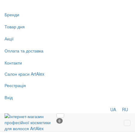
Бренди
Товар дня
Акції
Оплата та доставка
Контакти
Салон
краси
ArtAlex
Реєстрація
Вхід
UA
RU
0
Tog
navi