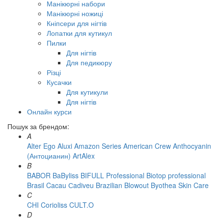
Манікюрні набори
Манікюрні ножиці
Кніпсери для нігтів
Лопатки для кутикул
Пилки
Для нігтів
Для педикюру
Різці
Кусачки
Для кутикули
Для нігтів
Онлайн курси
Пошук за брендом:
A
Alter Ego
Aluxi
Amazon Series
American Crew
Anthocyanin
(Антоцианин)
ArtAlex
B
BABOR
BaByliss
BIFULL Professional
Biotop professional
Brasil Cacau Сadiveu
Brazilian Blowout
Byothea Skin Care
C
CHI
Corioliss
CULT.O
D