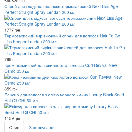
660
825
грн
Спрей для гладкості волосся термозахисний Next Liss Age
Perfect Straight Spray Lendan 200 мл
1777
грн
Термозахисний вирівнюючий спрей для волосся Hair To Go
Liss Keeper Lendan 200 мл
799
грн
Крем незмивний для хвилястого волосся Curl Revival New
Osmo 250 мл
859
грн
Еліксир для волосся з олією чорного кмину Luxury Black Seed
Hot Oil CHI 50 мл
1159
грн
Опис
Застосування