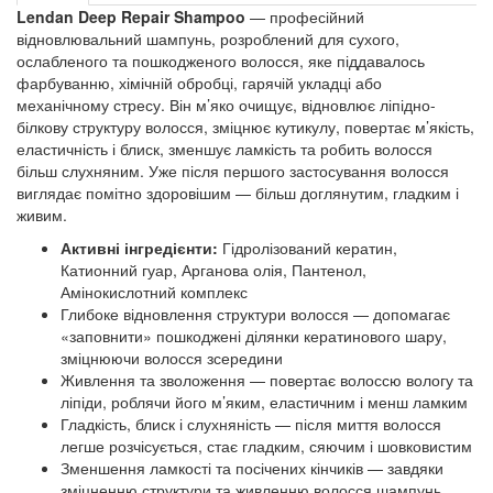
Lendan Deep Repair Shampoo
— професійний
відновлювальний шампунь, розроблений для сухого,
ослабленого та пошкодженого волосся, яке піддавалось
фарбуванню, хімічній обробці, гарячій укладці або
механічному стресу. Він м’яко очищує, відновлює ліпідно-
білкову структуру волосся, зміцнює кутикулу, повертає м’якість,
еластичність і блиск, зменшує ламкість та робить волосся
більш слухняним. Уже після першого застосування волосся
виглядає помітно здоровішим — більш доглянутим, гладким і
живим.
Активні інгредієнти:
Гідролізований кератин,
Катионний гуар, Арганова олія, Пантенол,
Амінокислотний комплекс
Глибоке відновлення структури волосся — допомагає
«заповнити» пошкоджені ділянки кератинового шару,
зміцнюючи волосся зсередини
Живлення та зволоження — повертає волоссю вологу та
ліпіди, роблячи його м’яким, еластичним і менш ламким
Гладкість, блиск і слухняність — після миття волосся
легше розчісується, стає гладким, сяючим і шовковистим
Зменшення ламкості та посічених кінчиків — завдяки
зміцненню структури та живленню волосся шампунь