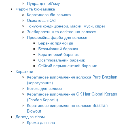
Пудра для об'єму
Фарби та біо-завивка
Кератинова біо-завивка
Окислювачі Oxi
Тонуючі кондиціонери, маски, муси, спреї
Знебарвлення та освітлення волосся
Професійна фарба для волосся
Барвник прямої дії
Безаміачний барвник
Кератиновий барвник
Освітлювальний барвник
Стійкий перманентний барвник
Кератини
Кератинове випрямлення волосся Pure Brazilian
(кератування)
Ботокс для волосся
Кератинове випрямлення GK Hair Global Keratin
(Глобал Кератін)
Кератинове випрямлення волосся Brazilian
Blowout
Догляд за тілом
Крема для тіла