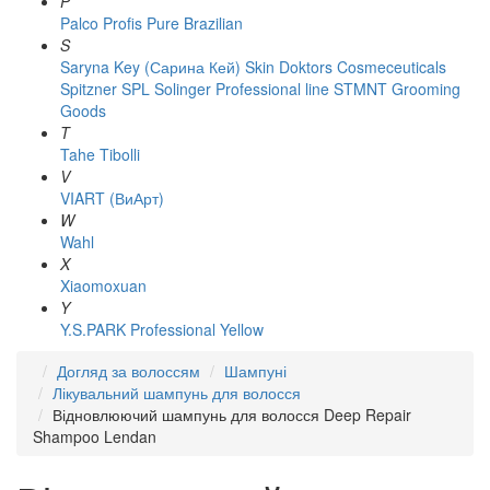
P
Palco
Profis
Pure Brazilian
S
Saryna Key (Сарина Кей)
Skin Doktors Cosmeceuticals
Spitzner
SPL Solinger Professional line
STMNT Grooming
Goods
T
Tahe
Tibolli
V
VIART (ВиАрт)
W
Wahl
X
Xiaomoxuan
Y
Y.S.PARK Professional
Yellow
Догляд за волоссям
Шампуні
Лікувальний шампунь для волосся
Відновлюючий шампунь для волосся Deep Repair
Shampoo Lendan