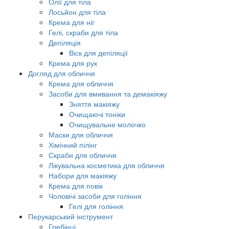
Олії для тіла
Лосьйон для тіла
Крема для ніг
Гелі, скраби для тіла
Депіляція
Віск для депіляції
Крема для рук
Догляд для обличчя
Крема для обличчя
Засоби для вмивання та демакіяжу
Зняття макіяжу
Очищаючі тоніки
Очищувальне молочко
Маски для обличчя
Хімічний пілінг
Скраби для обличчя
Лікувальна косметика для обличчя
Набори для макіяжу
Крема для повік
Чоловічі засоби для гоління
Гелі для гоління
Перукарський інструмент
Гребінці