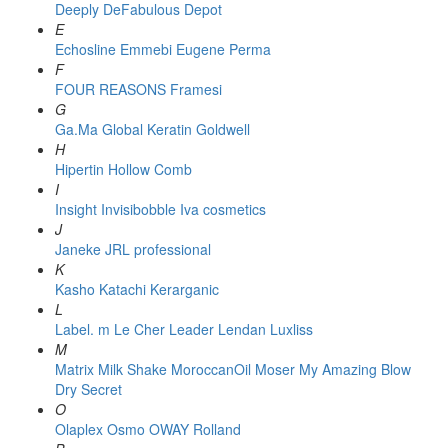
Deeply
DeFabulous
Depot
E
Echosline
Emmebi
Eugene Perma
F
FOUR REASONS
Framesi
G
Ga.Ma
Global Keratin
Goldwell
H
Hipertin
Hollow Comb
I
Insight
Invisibobble
Iva cosmetics
J
Janeke
JRL professional
K
Kasho
Katachi
Kerarganic
L
Label. m
Le Cher
Leader
Lendan
Luxliss
M
Matrix
Milk Shake
MoroccanOil
Moser
My Amazing Blow
Dry Secret
O
Olaplex
Osmo
OWAY Rolland