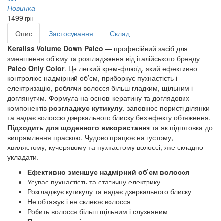
Новинка
1499
грн
Опис
Застосування
Склад
Keraliss Volume Down Palco
 — професійний засіб для 
зменшення об’єму та розгладження від італійського бренду 
Palco Only Color
. Це легкий крем-флюїд, який ефективно 
контролює надмірний об’єм, приборкує пухнастість і 
електризацію, роблячи волосся більш гладким, щільним і 
доглянутим. Формула на основі кератину та доглядових 
компонентів 
розгладжує кутикулу
, заповнює пористі ділянки 
та надає волоссю дзеркального блиску без ефекту обтяження. 
Підходить для щоденного використання
 та як підготовка до 
випрямлення праскою. Чудово працює на густому, 
хвилястому, кучерявому та пухнастому волоссі, яке складно 
укладати.
Ефективно зменшує надмірний об’єм волосся
Усуває пухнастість та статичну електрику
Розгладжує кутикулу та надає дзеркального блиску
Не обтяжує і не склеює волосся
Робить волосся більш щільним і слухняним