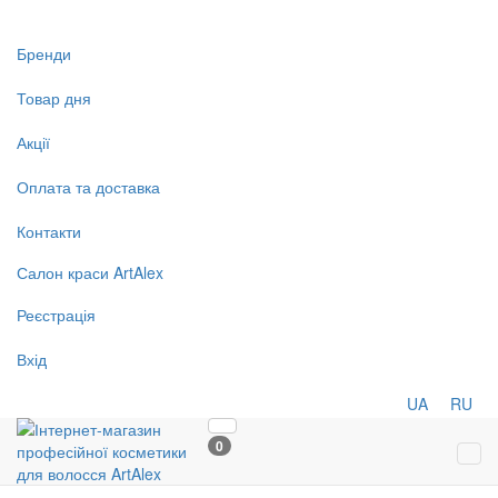
Бренди
Товар дня
Акції
Оплата та доставка
Контакти
Салон
краси
ArtAlex
Реєстрація
Вхід
UA
RU
0
Tog
navi