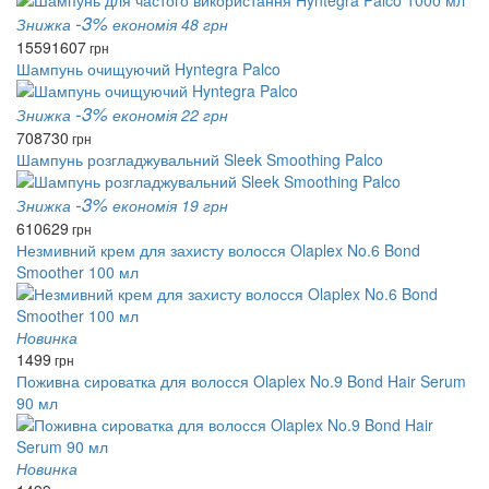
-3%
Знижка
економія 48 грн
1559
1607
грн
Шампунь очищуючий Hyntegra Palco
-3%
Знижка
економія 22 грн
708
730
грн
Шампунь розгладжувальний Sleek Smoothing Palco
-3%
Знижка
економія 19 грн
610
629
грн
Незмивний крем для захисту волосся Olaplex No.6 Bond
Smoother 100 мл
Новинка
1499
грн
Поживна сироватка для волосся Olaplex No.9 Bond Hair Serum
90 мл
Новинка