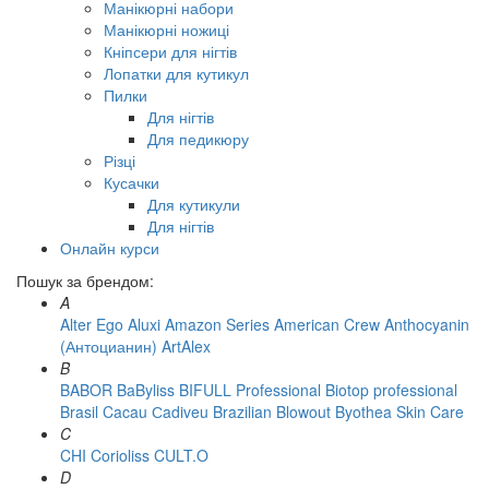
Манікюрні набори
Манікюрні ножиці
Кніпсери для нігтів
Лопатки для кутикул
Пилки
Для нігтів
Для педикюру
Різці
Кусачки
Для кутикули
Для нігтів
Онлайн курси
Пошук за брендом:
A
Alter Ego
Aluxi
Amazon Series
American Crew
Anthocyanin
(Антоцианин)
ArtAlex
B
BABOR
BaByliss
BIFULL Professional
Biotop professional
Brasil Cacau Сadiveu
Brazilian Blowout
Byothea Skin Care
C
CHI
Corioliss
CULT.O
D