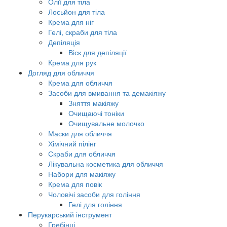
Олії для тіла
Лосьйон для тіла
Крема для ніг
Гелі, скраби для тіла
Депіляція
Віск для депіляції
Крема для рук
Догляд для обличчя
Крема для обличчя
Засоби для вмивання та демакіяжу
Зняття макіяжу
Очищаючі тоніки
Очищувальне молочко
Маски для обличчя
Хімічний пілінг
Скраби для обличчя
Лікувальна косметика для обличчя
Набори для макіяжу
Крема для повік
Чоловічі засоби для гоління
Гелі для гоління
Перукарський інструмент
Гребінці