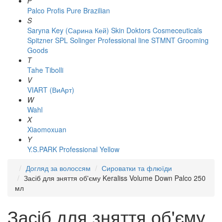
P
Palco
Profis
Pure Brazilian
S
Saryna Key (Сарина Кей)
Skin Doktors Cosmeceuticals
Spitzner
SPL Solinger Professional line
STMNT Grooming
Goods
T
Tahe
Tibolli
V
VIART (ВиАрт)
W
Wahl
X
Xiaomoxuan
Y
Y.S.PARK Professional
Yellow
Догляд за волоссям
Сироватки та флюїди
Засіб для зняття об'єму Keraliss Volume Down Palco 250
мл
Засіб для зняття об'єму