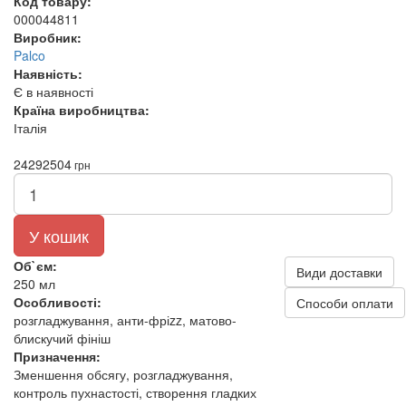
Код товару:
000044811
Виробник:
Palco
Наявність:
Є в наявності
Країна виробництва:
Італія
2429
2504
грн
У кошик
Об`єм:
Види доставки
250 мл
Особливості:
Способи оплати
розгладжування, анти-фріzz, матово-
блискучий фініш
Призначення:
Зменшення обсягу, розгладжування,
контроль пухнастості, створення гладких