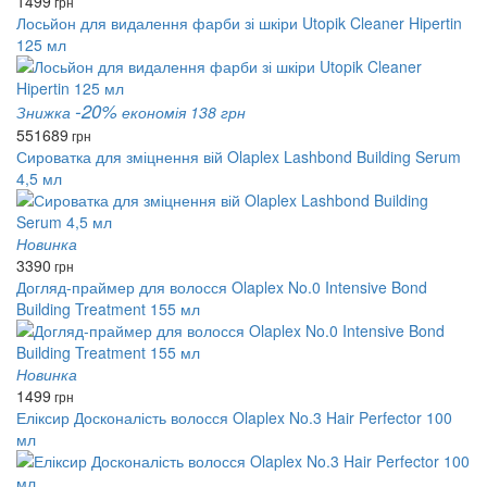
1499
грн
Лосьйон для видалення фарби зі шкіри Utopik Cleaner Hipertin
125 мл
-20%
Знижка
економія 138 грн
551
689
грн
Сироватка для зміцнення вій Olaplex Lashbond Building Serum
4,5 мл
Новинка
3390
грн
Догляд-праймер для волосся Olaplex No.0 Intensive Bond
Building Treatment 155 мл
Новинка
1499
грн
Еліксир Досконалість волосся Olaplex No.3 Hair Perfector 100
мл