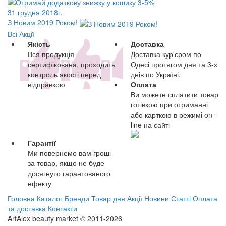
31 грудня 2018г.
З Новим 2019 Роком!
Всі Акції
Якість
Доставка
Вся продукція
Доставка кур'єром по
сертифікована, проходить
Одесі протягом дня та 3-х
контроль якості перед
днів по Україні.
відправкою
Оплата
Ви можете сплатити товар
готівкою при отриманні
або карткою в режимі on-
line на сайті
Гарантії
Ми повернемо вам гроші
за товар, якщо не буде
досягнуто гарантованого
ефекту
Головна
Каталог
Бренди
Товар дня
Акції
Новини
Статті
Оплата
та доставка
Контакти
ArtAlex beauty market © 2011-2026