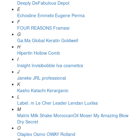
Deeply
DeFabulous
Depot
E
Echosline
Emmebi
Eugene Perma
F
FOUR REASONS
Framesi
G
Ga.Ma
Global Keratin
Goldwell
H
Hipertin
Hollow Comb
I
Insight
Invisibobble
Iva cosmetics
J
Janeke
JRL professional
K
Kasho
Katachi
Kerarganic
L
Label. m
Le Cher
Leader
Lendan
Luxliss
M
Matrix
Milk Shake
MoroccanOil
Moser
My Amazing Blow
Dry Secret
O
Olaplex
Osmo
OWAY Rolland