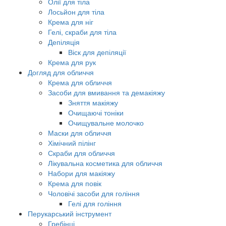
Олії для тіла
Лосьйон для тіла
Крема для ніг
Гелі, скраби для тіла
Депіляція
Віск для депіляції
Крема для рук
Догляд для обличчя
Крема для обличчя
Засоби для вмивання та демакіяжу
Зняття макіяжу
Очищаючі тоніки
Очищувальне молочко
Маски для обличчя
Хімічний пілінг
Скраби для обличчя
Лікувальна косметика для обличчя
Набори для макіяжу
Крема для повік
Чоловічі засоби для гоління
Гелі для гоління
Перукарський інструмент
Гребінці