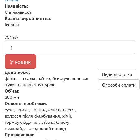
Наявність:
Є в наявності
Країна виробництва:
Іспанія
731
грн
У кошик
Додатково:
Види доставки
фініш — гладке, м'яке, блискуче волосся
з укріпленою структурою
Способи оплати
Об`єм:
200 мл
Основні проблеми:
сухе, ламке, пошкоджене волосся,
волосся після фарбування, хімії,
термоукладання, втрата блиску,
тьмяний, зневоднений вигляд
Призначення: