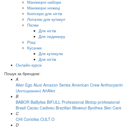
Манікюрні набори
Манікюрні ножиці
Кніпсери для нігтів
Лопатки для кутикул
Пилки
Для нігтів
Для педикюру
Різці
Кусачки
Для кутикули
Для нігтів
Онлайн курси
Пошук за брендом:
A
Alter Ego
Aluxi
Amazon Series
American Crew
Anthocyanin
(Антоцианин)
ArtAlex
B
BABOR
BaByliss
BIFULL Professional
Biotop professional
Brasil Cacau Сadiveu
Brazilian Blowout
Byothea Skin Care
C
CHI
Corioliss
CULT.O
D