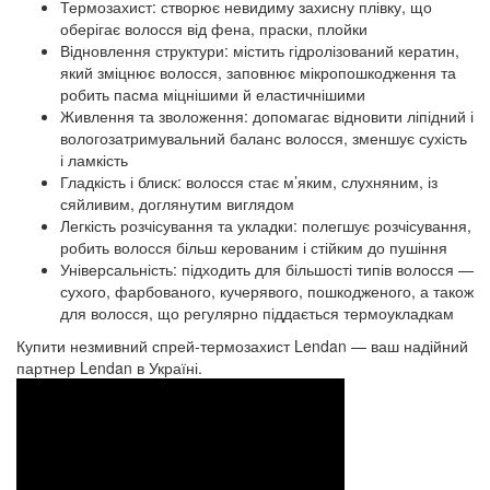
Термозахист: створює невидиму захисну плівку, що
оберігає волосся від фена, праски, плойки
Відновлення структури: містить гідролізований кератин,
який зміцнює волосся, заповнює мікропошкодження та
робить пасма міцнішими й еластичнішими
Живлення та зволоження: допомагає відновити ліпідний і
вологозатримувальний баланс волосся, зменшує сухість
і ламкість
Гладкість і блиск: волосся стає м’яким, слухняним, із
сяйливим, доглянутим виглядом
Легкість розчісування та укладки: полегшує розчісування,
робить волосся більш керованим і стійким до пушіння
Універсальність: підходить для більшості типів волосся —
сухого, фарбованого, кучерявого, пошкодженого, а також
для волосся, що регулярно піддається термоукладкам
Купити незмивний спрей-термозахист Lendan — ваш надійний
партнер Lendan в Україні.