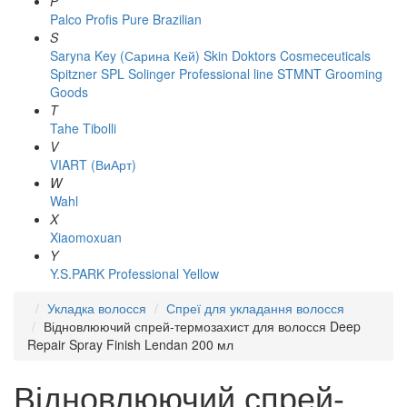
P
Palco
Profis
Pure Brazilian
S
Saryna Key (Сарина Кей)
Skin Doktors Cosmeceuticals
Spitzner
SPL Solinger Professional line
STMNT Grooming
Goods
T
Tahe
Tibolli
V
VIART (ВиАрт)
W
Wahl
X
Xiaomoxuan
Y
Y.S.PARK Professional
Yellow
Укладка волосся
Спреї для укладання волосся
Відновлюючий спрей-термозахист для волосся Deep
Repair Spray Finish Lendan 200 мл
Відновлюючий спрей-