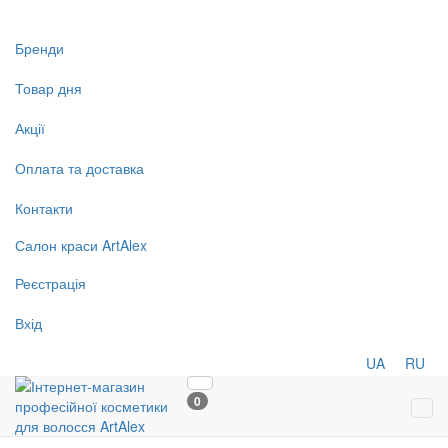
Бренди
Товар дня
Акції
Оплата та доставка
Контакти
Салон
краси
ArtAlex
Реєстрація
Вхід
UA
RU
0
Tog
navi