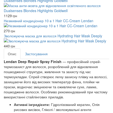
Dualsenses Blondes Highlights Goldwell
1129
грн
Незмивний кондиціонер 10 в 1 Hair CC-Cream Lendan
270
грн
Зволожуюча маска для волосся Hydrating Hair Mask Deeply
440
грн
Опис
Застосування
Lendan Deep Repair Spray Finish
— професійний спрей-
термозахист для волосся, розроблений для відновлення
пошкодженої структури, живлення та захисту під час
термоукладки. Спрей створює легку захисну плівку на волоссі,
захищаючи його від високих температур фена, плойки чи
праски, водночас зміцнюючи та оживляючи сухе, ламке,
пошкоджене волосся. Особливо рекомендований при частому
використанні стайлінгових приладів.
Активні інгредієнти:
Гідролізований кератин, Олія
рисових висівок, Гліколі / зволожувальні агенти