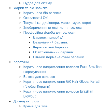
Пудра для об'єму
Фарби та біо-завивка
Кератинова біо-завивка
Окислювачі Oxi
Тонуючі кондиціонери, маски, муси, спреї
Знебарвлення та освітлення волосся
Професійна фарба для волосся
Барвник прямої дії
Безаміачний барвник
Кератиновий барвник
Освітлювальний барвник
Стійкий перманентний барвник
Кератини
Кератинове випрямлення волосся Pure Brazilian
(кератування)
Ботокс для волосся
Кератинове випрямлення GK Hair Global Keratin
(Глобал Кератін)
Кератинове випрямлення волосся Brazilian
Blowout
Догляд за тілом
Крема для тіла