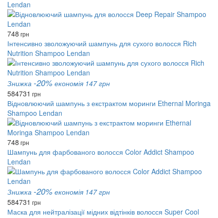
Lendan
748
грн
Інтенсивно зволожуючий шампунь для сухого волосся Rich
Nutrition Shampoo Lendan
-20%
Знижка
економія 147 грн
584
731
грн
Відновлюючий шампунь з екстрактом моринги Ethernal Moringa
Shampoo Lendan
748
грн
Шампунь для фарбованого волосся Color Addict Shampoo
Lendan
-20%
Знижка
економія 147 грн
584
731
грн
Маска для нейтралізації мідних відтінків волосся Super Cool