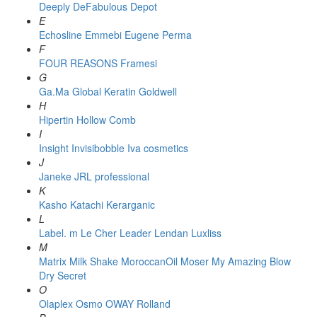
Deeply
DeFabulous
Depot
E
Echosline
Emmebi
Eugene Perma
F
FOUR REASONS
Framesi
G
Ga.Ma
Global Keratin
Goldwell
H
Hipertin
Hollow Comb
I
Insight
Invisibobble
Iva cosmetics
J
Janeke
JRL professional
K
Kasho
Katachi
Kerarganic
L
Label. m
Le Cher
Leader
Lendan
Luxliss
M
Matrix
Milk Shake
MoroccanOil
Moser
My Amazing Blow
Dry Secret
O
Olaplex
Osmo
OWAY Rolland