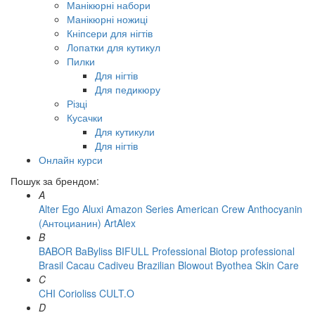
Манікюрні набори
Манікюрні ножиці
Кніпсери для нігтів
Лопатки для кутикул
Пилки
Для нігтів
Для педикюру
Різці
Кусачки
Для кутикули
Для нігтів
Онлайн курси
Пошук за брендом:
A
Alter Ego
Aluxi
Amazon Series
American Crew
Anthocyanin
(Антоцианин)
ArtAlex
B
BABOR
BaByliss
BIFULL Professional
Biotop professional
Brasil Cacau Сadiveu
Brazilian Blowout
Byothea Skin Care
C
CHI
Corioliss
CULT.O
D