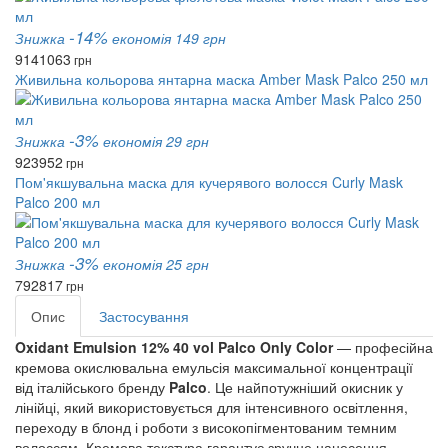
-14%
Знижка
економія 149 грн
914
1063
грн
Живильна кольорова янтарна маска Amber Mask Palco 250 мл
-3%
Знижка
економія 29 грн
923
952
грн
Пом'якшувальна маска для кучерявого волосся Curly Mask
Palco 200 мл
-3%
Знижка
економія 25 грн
792
817
грн
Опис
Застосування
Oxidant Emulsion 12% 40 vol Palco Only Color
 — професійна 
кремова окислювальна емульсія максимальної концентрації 
від італійського бренду 
Palco
. Це найпотужніший окисник у 
лінійці, який використовується для інтенсивного освітлення, 
переходу в блонд і роботи з високопігментованим темним 
волоссям. Кремова текстура гарантує зручне нанесення, 