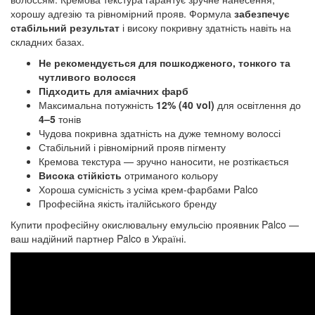
хорошу адгезію та рівномірний прояв. Формула 
забезпечує 
стабільний результат
 і високу покривну здатність навіть на 
складних базах.
Не рекомендується для пошкодженого, тонкого та
чутливого волосся
Підходить для аміачних фарб
Максимальна потужність
12% (40 vol)
для освітлення до
4–5
тонів
Чудова покривна здатність на дуже темному волоссі
Стабільний і рівномірний прояв пігменту
Кремова текстура — зручно наносити, не розтікається
Висока стійкість
отриманого кольору
Хороша сумісність з усіма крем-фарбами Palco
Професійна якість італійського бренду
Купити професійну
окислювальну емульсію проявник
Palco —
ваш надійний партнер Palco в Україні.