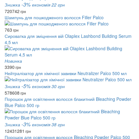
-3%
Знижка
економія 22 грн
720
742
грн
Шампунь для пошкодженого волосся Filler Palco
763
грн
Сироватка для зміцнення вій Olaplex Lashbond Building Serum
4,5 мл
Новинка
3390
грн
Нейтралізатор для хімічної завивки Neutralizer Palco 500 мл
-5%
Знижка
економія 30 грн
578
608
грн
Порошок для освітлення волосся блакитний Bleaching Powder
Blue Palco 500 гр
-3%
Знижка
економія 38 грн
1243
1281
грн
Порошок для освітлення волосся Bleaching Powder Palco 500