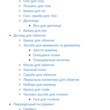
Олії для тіла
Лосьйон для тіла
Крема для ніг
Гелі, скраби для тіла
Депіляція
Віск для депіляції
Крема для рук
Догляд для обличчя
Крема для обличчя
Засоби для вмивання та демакіяжу
Зняття макіяжу
Очищаючі тоніки
Очищувальне молочко
Маски для обличчя
Хімічний пілінг
Скраби для обличчя
Лікувальна косметика для обличчя
Набори для макіяжу
Крема для повік
Чоловічі засоби для гоління
Гелі для гоління
Перукарський інструмент
Гребінці