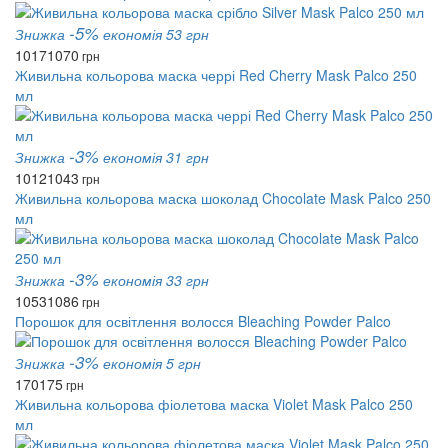
-5%
Знижка
економія 53 грн
1017
1070
грн
Живильна кольорова маска черрі Red Cherry Mask Palco 250
мл
-3%
Знижка
економія 31 грн
1012
1043
грн
Живильна кольорова маска шоколад Chocolate Mask Palco 250
мл
-3%
Знижка
економія 33 грн
1053
1086
грн
Порошок для освітлення волосся Bleaching Powder Palco
-3%
Знижка
економія 5 грн
170
175
грн
Живильна кольорова фіолетова маска Violet Mask Palco 250
мл