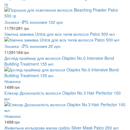
гр
-8%
Знижка
економія 102 грн
1179
1281
грн
Хімічна завивка Unica для всіх типів волосся Palco 500 мл
-3%
Знижка
економія 35 грн
1129
1164
грн
Догляд-праймер для волосся Olaplex No.0 Intensive Bond
Building Treatment 155 мл
Новинка
1499
грн
Еліксир Досконалість волосся Olaplex No.3 Hair Perfector 100
мл
Новинка
1499
грн
Живильна кольорова маска срібло Silver Mask Palco 250 мл