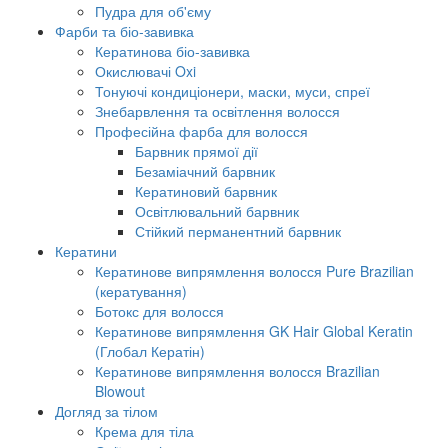
Пудра для об'єму
Фарби та біо-завивка
Кератинова біо-завивка
Окислювачі Oxi
Тонуючі кондиціонери, маски, муси, спреї
Знебарвлення та освітлення волосся
Професійна фарба для волосся
Барвник прямої дії
Безаміачний барвник
Кератиновий барвник
Освітлювальний барвник
Стійкий перманентний барвник
Кератини
Кератинове випрямлення волосся Pure Brazilian
(кератування)
Ботокс для волосся
Кератинове випрямлення GK Hair Global Keratin
(Глобал Кератін)
Кератинове випрямлення волосся Brazilian
Blowout
Догляд за тілом
Крема для тіла