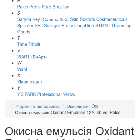
P
Palco
Profis
Pure Brazilian
S
Saryna Key (Сарина Кей)
Skin Doktors Cosmeceuticals
Spitzner
SPL Solinger Professional line
STMNT Grooming
Goods
T
Tahe
Tibolli
V
VIART (ВиАрт)
W
Wahl
X
Xiaomoxuan
Y
Y.S.PARK Professional
Yellow
Фарби та біо-завивка
Окислювачі Oxi
Окисна емульсія Oxidant Emulsion 12% 40 vol Palco
Окисна емульсія Oxidant