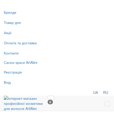
Бренди
Товар дня
Акції
Оплата та доставка
Контакти
Салон
краси
ArtAlex
Реєстрація
Вхід
UA
RU
0
Tog
navi