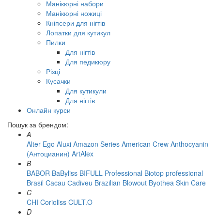
Манікюрні набори
Манікюрні ножиці
Кніпсери для нігтів
Лопатки для кутикул
Пилки
Для нігтів
Для педикюру
Різці
Кусачки
Для кутикули
Для нігтів
Онлайн курси
Пошук за брендом:
A
Alter Ego
Aluxi
Amazon Series
American Crew
Anthocyanin
(Антоцианин)
ArtAlex
B
BABOR
BaByliss
BIFULL Professional
Biotop professional
Brasil Cacau Сadiveu
Brazilian Blowout
Byothea Skin Care
C
CHI
Corioliss
CULT.O
D