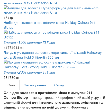
зволоження Max.Hidratacion Aluxi
154
грн
Набір для волосся з протеїнами кіноа Holiday Quinoa 911
Biotop
-15%
Знижка
економія 737 грн
4177
4914
грн
Лак для укладання волосся екстра-сильної фіксації Hairspray
Extra Strong Hold 3 Hipertin 650 мл
-20%
Знижка
економія 146 грн
584
730
грн
Опис
Застосування
Склад
Олія для волосся з протеїнами кіноа в ампулах 911
Quinoa Biotop
— концентрований професійний засіб у зручній
ампульній формі для
інтенсивного живлення, зміцнення та
відновлення волосся по всій довжині
. Формула з