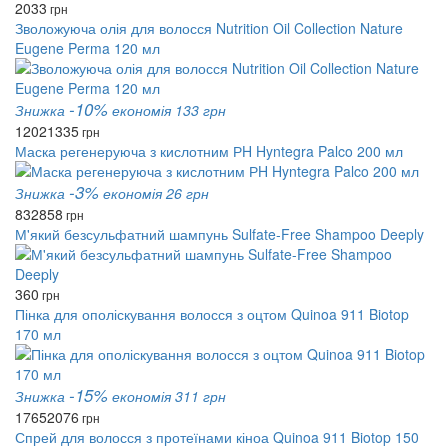
2033
грн
Зволожуюча олія для волосся Nutrition Oil Collection Nature
Eugene Perma 120 мл
-10%
Знижка
економія 133 грн
1202
1335
грн
Маска регенеруюча з кислотним РH Hyntegra Palco 200 мл
-3%
Знижка
економія 26 грн
832
858
грн
М'який безсульфатний шампунь Sulfate-Free Shampoo Deeply
360
грн
Пінка для ополіскування волосся з оцтом Quinoa 911 Biotop
170 мл
-15%
Знижка
економія 311 грн
1765
2076
грн
Спрей для волосся з протеїнами кіноа Quinoa 911 Biotop 150