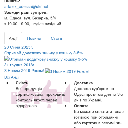
Пишіть:
artalex_odessa@ukr.net
Завжди раді зустрічі:
м. Одеса, вул. Базарна, 5/4
з 10.00-19.00, неділя вихідний
Акції
Новини
Статті
20 Січня 2025г.
Отримай додаткову знижку у кошику 3-5%
31 грудня 2018г.
З Новим 2019 Роком!
Всі Акції
Якість
Доставка
Вся продукція
Доставка кур'єром по
сертифікована, проходить
Одесі протягом дня та 3-х
контроль якості перед
днів по Україні.
відправкою
Оплата
Ви можете сплатити товар
готівкою при отриманні
або карткою в режимі on-