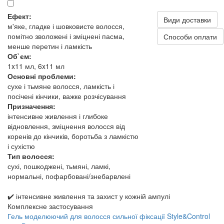
Ефект:
Види доставки
м'яке, гладке і шовковисте волосся,
помітно зволожені і зміцнені пасма,
Способи оплати
менше перетин і ламкість
Об`єм:
1x11 мл, 6x11 мл
Основні проблеми:
сухе і тьмяне волосся, ламкість і
посічені кінчики, важке розчісування
Призначення:
інтенсивне живлення і глибоке
відновлення, зміцнення волосся від
коренів до кінчиків, боротьба з ламкістю
і сухістю
Тип волосся:
сухі, пошкоджені, тьмяні, ламкі,
нормальні, пофарбовані/знебарвлені
✔️ інтенсивне живлення та захист у кожній ампулі
Комплексне застосування
Гель моделюючий для волосся сильної фіксації Style&Control