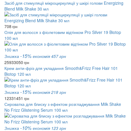
Засіб для стимуляції мікроциркуляції у шкірі голови Energizing
Blend Milk Shake 30 мл
708
грн
Олія для волосся з фіолетовим відтінком Pro Silver 19 Biotop
100 мл
-15%
Знижка
економія 457 грн
2593
3050
грн
Крем анти-фріз для укладання Smooth&Frizz Free Hair 101
Biotop 120 мл
-15%
Знижка
економія 218 грн
1233
1451
грн
Сироватка для блиску з ефектом розгладжування Milk Shake
No Frizz Glistening Serum 100 мл
-10%
Знижка
економія 123 грн