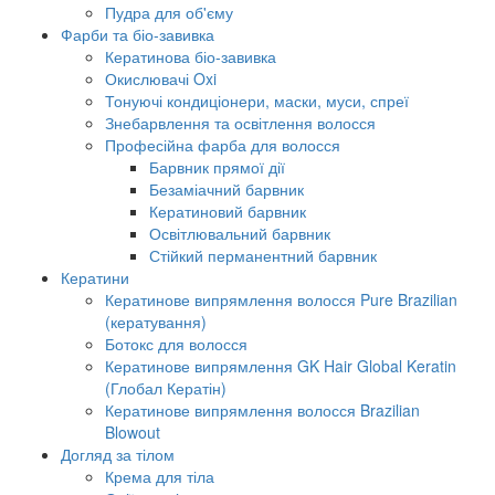
Пудра для об'єму
Фарби та біо-завивка
Кератинова біо-завивка
Окислювачі Oxi
Тонуючі кондиціонери, маски, муси, спреї
Знебарвлення та освітлення волосся
Професійна фарба для волосся
Барвник прямої дії
Безаміачний барвник
Кератиновий барвник
Освітлювальний барвник
Стійкий перманентний барвник
Кератини
Кератинове випрямлення волосся Pure Brazilian
(кератування)
Ботокс для волосся
Кератинове випрямлення GK Hair Global Keratin
(Глобал Кератін)
Кератинове випрямлення волосся Brazilian
Blowout
Догляд за тілом
Крема для тіла