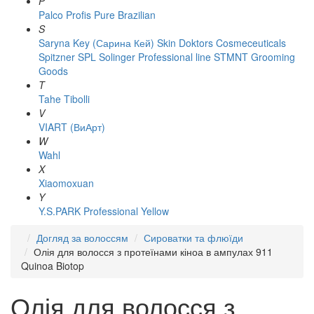
P
Palco
Profis
Pure Brazilian
S
Saryna Key (Сарина Кей)
Skin Doktors Cosmeceuticals
Spitzner
SPL Solinger Professional line
STMNT Grooming
Goods
T
Tahe
Tibolli
V
VIART (ВиАрт)
W
Wahl
X
Xiaomoxuan
Y
Y.S.PARK Professional
Yellow
Догляд за волоссям
Сироватки та флюїди
Олія для волосся з протеїнами кіноа в ампулах 911
Quinoa Biotop
Олія для волосся з