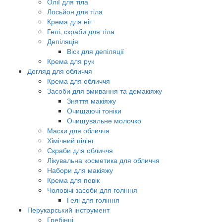
Олії для тіла
Лосьйон для тіла
Крема для ніг
Гелі, скраби для тіла
Депіляція
Віск для депіляції
Крема для рук
Догляд для обличчя
Крема для обличчя
Засоби для вмивання та демакіяжу
Зняття макіяжу
Очищаючі тоніки
Очищувальне молочко
Маски для обличчя
Хімічний пілінг
Скраби для обличчя
Лікувальна косметика для обличчя
Набори для макіяжу
Крема для повік
Чоловічі засоби для гоління
Гелі для гоління
Перукарський інструмент
Гребінці