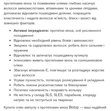
протеїнами кіноа та поживними оліями глибоко насичує
волосся амінокислотами, вітамінами та цінними ліпідами,
допомагає відновити пошкоджені ділянки, покращити
еластичність і надати волоссю м’якість, блиск і захист від
зовнішніх факторів.
Активні інгредієнти:
протеїни кіноа, олії рослинного
походження
Відновлює необхідний рівень білків і амінокислот
Зміцнює та оздоровлює волосся, робить його сильним і
пружним
Відновлює та запечатує пошкоджену кутикулу
Інтенсивно живить протеїнами кіноа та соняшниковою
олією
Збагачує вітаміном Е, пом’якшує та розгладжує жорстке
сухе волосся
Усуває пухнастість, полегшує розчісування й укладання
Робить локони розсипчастими та блискучими
Посилює насиченість і яскравість кольору
Не містить у складі SLS, SLES, парабенів, хлориду
натрію та не тестується на тваринах
Купити олію-ампулу з протеїнами кіноа Biotop — ваш надійний