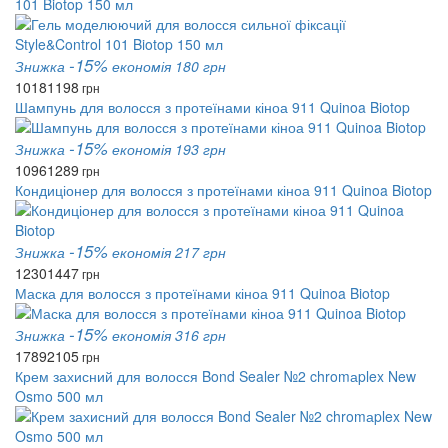
101 Biotop 150 мл
-15%
Знижка
економія 180 грн
1018
1198
грн
Шампунь для волосся з протеїнами кіноа 911 Quinoa Biotop
-15%
Знижка
економія 193 грн
1096
1289
грн
Кондиціонер для волосся з протеїнами кіноа 911 Quinoa Biotop
-15%
Знижка
економія 217 грн
1230
1447
грн
Маска для волосся з протеїнами кіноа 911 Quinoa Biotop
-15%
Знижка
економія 316 грн
1789
2105
грн
Крем захисний для волосся Bond Sealer №2 chromаplex New
Osmo 500 мл