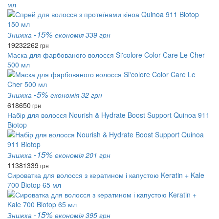
мл
-15%
Знижка
економія 339 грн
1923
2262
грн
Маска для фарбованого волосся Si'colore Color Care Le Cher
500 мл
-5%
Знижка
економія 32 грн
618
650
грн
Набір для волосся Nourish & Hydrate Boost Support Quinoa 911
Biotop
-15%
Знижка
економія 201 грн
1138
1339
грн
Сироватка для волосся з кератином і капустою Keratin + Kale
700 Biotop 65 мл
-15%
Знижка
економія 395 грн