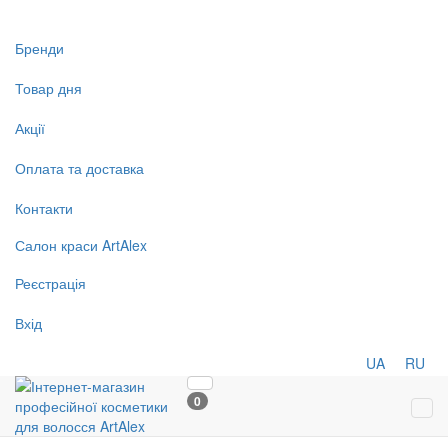
Бренди
Товар дня
Акції
Оплата та доставка
Контакти
Салон
краси
ArtAlex
Реєстрація
Вхід
UA
RU
0
Tog
navi