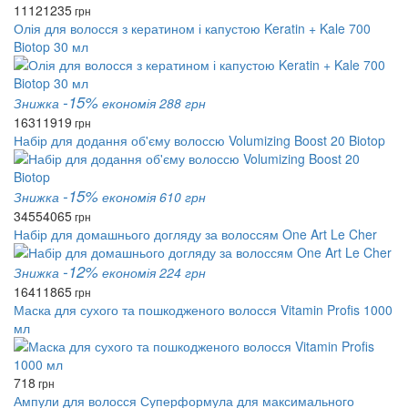
1112
1235
грн
Олія для волосся з кератином і капустою Keratin + Kale 700
Biotop 30 мл
-15%
Знижка
економія 288 грн
1631
1919
грн
Набір для додання об'єму волоссю Volumizing Boost 20 Biotop
-15%
Знижка
економія 610 грн
3455
4065
грн
Набір для домашнього догляду за волоссям One Art Le Cher
-12%
Знижка
економія 224 грн
1641
1865
грн
Маска для сухого та пошкодженого волосся Vitamin Profis 1000
мл
718
грн
Ампули для волосся Суперформула для максимального