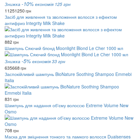
-10%
Знижка
економія 125 грн
1125
1250
грн
Засіб для живлення та зволоження волосся з ефектом
антифриз Integrity Milk Shake
882
грн
Шампунь Сяючий блонд Moonlight Blond Le Сher 1000 мл
-5%
Знижка
економія 33 грн
635
668
грн
Заспокійливий шампунь BioNature Soothing Shampoo Emmebi
Italia
831
грн
Шампунь для надання об'єму волоссю Extreme Volume New
Osmo
708
грн
Маска для зміцнення тонкого та ламкого волосся Dualsenses