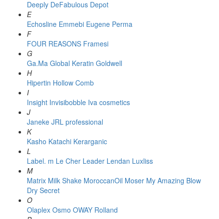
Deeply
DeFabulous
Depot
E
Echosline
Emmebi
Eugene Perma
F
FOUR REASONS
Framesi
G
Ga.Ma
Global Keratin
Goldwell
H
Hipertin
Hollow Comb
I
Insight
Invisibobble
Iva cosmetics
J
Janeke
JRL professional
K
Kasho
Katachi
Kerarganic
L
Label. m
Le Cher
Leader
Lendan
Luxliss
M
Matrix
Milk Shake
MoroccanOil
Moser
My Amazing Blow
Dry Secret
O
Olaplex
Osmo
OWAY Rolland