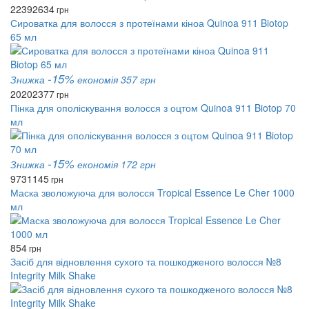
2239
2634
грн
Сироватка для волосся з протеїнами кіноа Quinoa 911 Biotop
65 мл
-15%
Знижка
економія 357 грн
2020
2377
грн
Пінка для ополіскування волосся з оцтом Quinoa 911 Biotop 70
мл
-15%
Знижка
економія 172 грн
973
1145
грн
Маска зволожуюча для волосся Tropical Essence Le Cher 1000
мл
854
грн
Засіб для відновлення сухого та пошкодженого волосся №8
Integrity Milk Shake