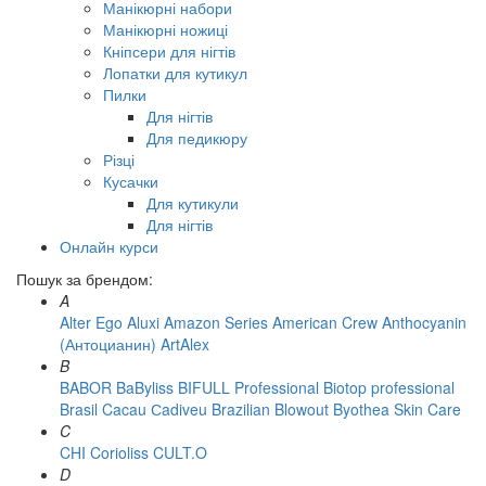
Манікюрні набори
Манікюрні ножиці
Кніпсери для нігтів
Лопатки для кутикул
Пилки
Для нігтів
Для педикюру
Різці
Кусачки
Для кутикули
Для нігтів
Онлайн курси
Пошук за брендом:
A
Alter Ego
Aluxi
Amazon Series
American Crew
Anthocyanin
(Антоцианин)
ArtAlex
B
BABOR
BaByliss
BIFULL Professional
Biotop professional
Brasil Cacau Сadiveu
Brazilian Blowout
Byothea Skin Care
C
CHI
Corioliss
CULT.O
D