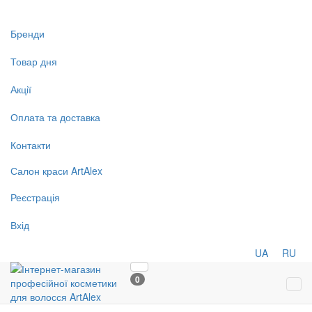
Бренди
Товар дня
Акції
Оплата та доставка
Контакти
Салон
краси
ArtAlex
Реєстрація
Вхід
UA
RU
0
Tog
navi