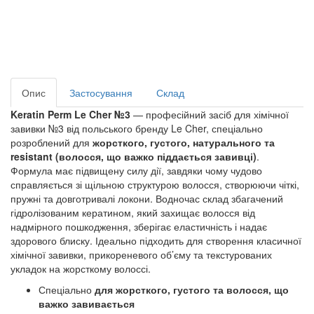
Опис
Застосування
Склад
Keratin Perm Le Cher №3
 — професійний засіб для хімічної 
завивки №3 від польського бренду Le Cher, спеціально 
розроблений для 
жорсткого, густого, натурального та 
resistant (волосся, що важко піддається завивці)
. 
Формула має підвищену силу дії, завдяки чому чудово 
справляється зі щільною структурою волосся, створюючи чіткі, 
пружні та довготривалі локони. Водночас склад збагачений 
гідролізованим кератином, який захищає волосся від 
надмірного пошкодження, зберігає еластичність і надає 
здорового блиску. Ідеально підходить для створення класичної 
хімічної завивки, прикореневого об’єму та текстурованих 
укладок на жорсткому волоссі.
Спеціально
для жорсткого, густого та волосся, що
важко завивається