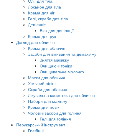
Олії для тіла
Лосьйон для тіла
Крема для ніг
Гелі, скраби для тіла
Депіляція
Віск для депіляції
Крема для рук
Догляд для обличчя
Крема для обличчя
Засоби для вмивання та демакіяжу
Зняття макіяжу
Очищаючі тоніки
Очищувальне молочко
Маски для обличчя
Хімічний пілінг
Скраби для обличчя
Лікувальна косметика для обличчя
Набори для макіяжу
Крема для повік
Чоловічі засоби для гоління
Гелі для гоління
Перукарський інструмент
Гребінці