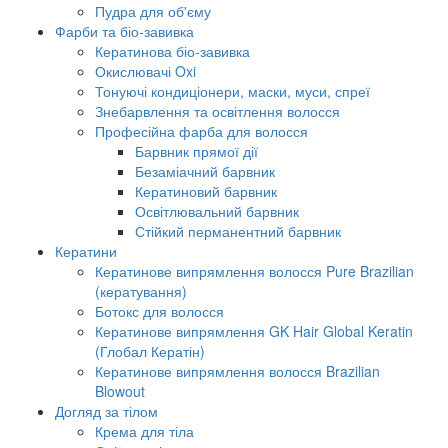
Пудра для об'єму
Фарби та біо-завивка
Кератинова біо-завивка
Окислювачі Oxi
Тонуючі кондиціонери, маски, муси, спреї
Знебарвлення та освітлення волосся
Професійна фарба для волосся
Барвник прямої дії
Безаміачний барвник
Кератиновий барвник
Освітлювальний барвник
Стійкий перманентний барвник
Кератини
Кератинове випрямлення волосся Pure Brazilian
(кератування)
Ботокс для волосся
Кератинове випрямлення GK Hair Global Keratin
(Глобал Кератін)
Кератинове випрямлення волосся Brazilian
Blowout
Догляд за тілом
Крема для тіла