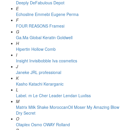
Deeply
DeFabulous
Depot
E
Echosline
Emmebi
Eugene Perma
F
FOUR REASONS
Framesi
G
Ga.Ma
Global Keratin
Goldwell
H
Hipertin
Hollow Comb
I
Insight
Invisibobble
Iva cosmetics
J
Janeke
JRL professional
K
Kasho
Katachi
Kerarganic
L
Label. m
Le Cher
Leader
Lendan
Luxliss
M
Matrix
Milk Shake
MoroccanOil
Moser
My Amazing Blow
Dry Secret
O
Olaplex
Osmo
OWAY Rolland