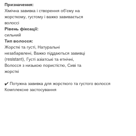
Призначення:
Хімічна завивка і створення об'єму на
жорсткому, густому і важко завивається
волоссі
Рівень фіксації:
сильний
Тип волосся:
Жорсткі та густі, Натуральні
незабарвлені, Важко піддаються завивці
(resistant), Густі азіатські та етнічні,
Волосся з низькою пористістю, Сиві та
жорсткі
✔️ Потужна завивка для жорсткого та густого волосся
Комплексне застосування