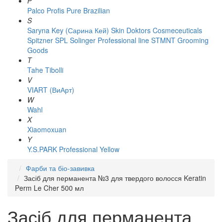
P
Palco
Profis
Pure Brazilian
S
Saryna Key (Сарина Кей)
Skin Doktors Cosmeceuticals
Spitzner
SPL Solinger Professional line
STMNT Grooming
Goods
T
Tahe
Tibolli
V
VIART (ВиАрт)
W
Wahl
X
Xiaomoxuan
Y
Y.S.PARK Professional
Yellow
Фарби та біо-завивка
Засіб для перманента №3 для твердого волосся Keratin
Perm Le Cher 500 мл
Засіб для перманента