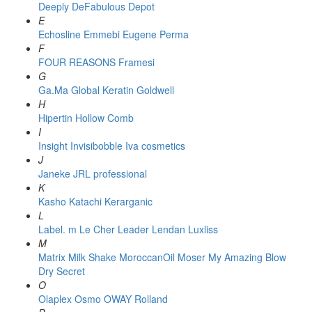
Deeply
DeFabulous
Depot
E
Echosline
Emmebi
Eugene Perma
F
FOUR REASONS
Framesi
G
Ga.Ma
Global Keratin
Goldwell
H
Hipertin
Hollow Comb
I
Insight
Invisibobble
Iva cosmetics
J
Janeke
JRL professional
K
Kasho
Katachi
Kerarganic
L
Label. m
Le Cher
Leader
Lendan
Luxliss
M
Matrix
Milk Shake
MoroccanOil
Moser
My Amazing Blow
Dry Secret
O
Olaplex
Osmo
OWAY Rolland