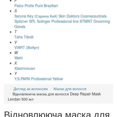
P
Palco
Profis
Pure Brazilian
S
Saryna Key (Сарина Кей)
Skin Doktors Cosmeceuticals
Spitzner
SPL Solinger Professional line
STMNT Grooming
Goods
T
Tahe
Tibolli
V
VIART (ВиАрт)
W
Wahl
X
Xiaomoxuan
Y
Y.S.PARK Professional
Yellow
Догляд за волоссям
Маски для волосся
Відновлююча маска для волосся Deep Repair Mask
Lendan 500 мл
Відновлююча маска для