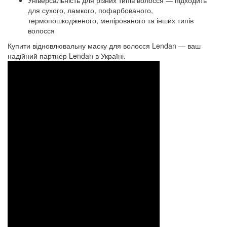
Універсальність для різних типів волосся — підходить
для сухого, ламкого, пофарбованого,
термопошкодженого, мелірованого та інших типів
волосся
Купити відновлювальну маску для волосся Lendan — ваш
надійний партнер Lendan в Україні.