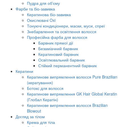
Пудра для об'єму
Фарби та біо-завивка
Кератинова біо-завивка
Окислювачі Oxi
Тонуючі кондиціонери, маски, муси, спреї
Знебарвлення та освітлення волосся
Професійна фарба для волосся
Барвник прямої дії
Безаміачний барвник
Кератиновий барвник
Освітлювальний барвник
Стійкий перманентний барвник
Кератини
Кератинове випрямлення волосся Pure Brazilian
(кератування)
Ботокс для волосся
Кератинове випрямлення GK Hair Global Keratin
(Глобал Кератін)
Кератинове випрямлення волосся Brazilian
Blowout
Догляд за тілом
Крема для тіла