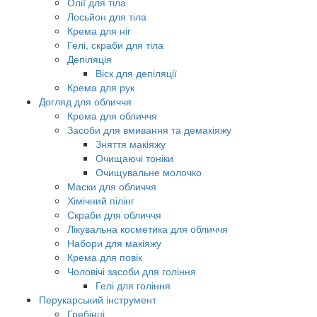
Олії для тіла
Лосьйон для тіла
Крема для ніг
Гелі, скраби для тіла
Депіляція
Віск для депіляції
Крема для рук
Догляд для обличчя
Крема для обличчя
Засоби для вмивання та демакіяжу
Зняття макіяжу
Очищаючі тоніки
Очищувальне молочко
Маски для обличчя
Хімічний пілінг
Скраби для обличчя
Лікувальна косметика для обличчя
Набори для макіяжу
Крема для повік
Чоловічі засоби для гоління
Гелі для гоління
Перукарський інструмент
Гребінці