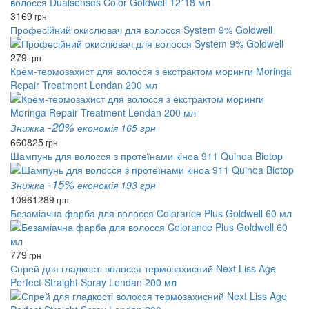
3169
грн
Професійний окислювач для волосся System 9% Goldwell
279
грн
Крем-термозахист для волосся з екстрактом моринги Moringa
Repair Treatment Lendan 200 мл
-20%
Знижка
економія 165 грн
660
825
грн
Шампунь для волосся з протеїнами кіноа 911 Quinoa Biotop
-15%
Знижка
економія 193 грн
1096
1289
грн
Безаміачна фарба для волосся Colorance Plus Goldwell 60 мл
779
грн
Спрей для гладкості волосся термозахисний Next Liss Age
Perfect Straight Spray Lendan 200 мл