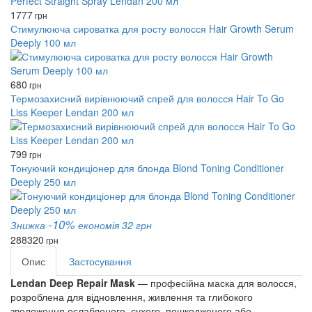
1777
грн
Стимулююча сироватка для росту волосся Hair Growth Serum
Deeply 100 мл
680
грн
Термозахисний вирівнюючий спрей для волосся Hair To Go
Liss Keeper Lendan 200 мл
799
грн
Тонуючий кондиціонер для блонда Blond Toning Conditioner
Deeply 250 мл
-10%
Знижка
економія 32 грн
288
320
грн
Опис
Застосування
Lendan Deep Repair Mask
— професійна маска для волосся,
розроблена для відновлення, живлення та глибокого
зволоження ослабленого, сухого, пошкодженого або