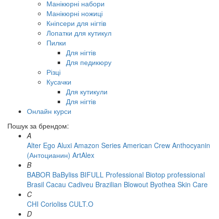
Манікюрні набори
Манікюрні ножиці
Кніпсери для нігтів
Лопатки для кутикул
Пилки
Для нігтів
Для педикюру
Різці
Кусачки
Для кутикули
Для нігтів
Онлайн курси
Пошук за брендом:
A
Alter Ego
Aluxi
Amazon Series
American Crew
Anthocyanin
(Антоцианин)
ArtAlex
B
BABOR
BaByliss
BIFULL Professional
Biotop professional
Brasil Cacau Сadiveu
Brazilian Blowout
Byothea Skin Care
C
CHI
Corioliss
CULT.O
D