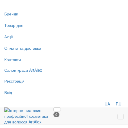
Бренди
Товар дня
Акції
Оплата та доставка
Контакти
Салон
краси
ArtAlex
Реєстрація
Вхід
UA
RU
0
Tog
navi