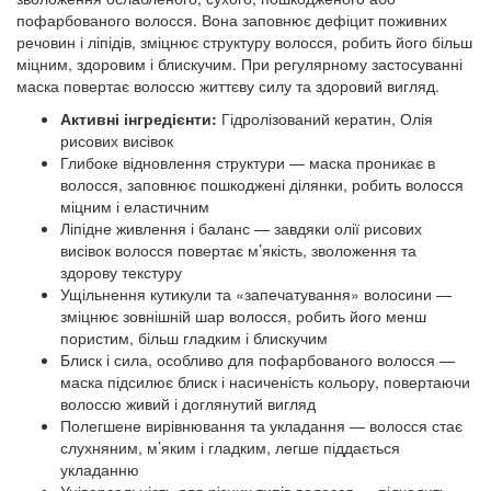
пофарбованого волосся. Вона заповнює дефіцит поживних
речовин і ліпідів, зміцнює структуру волосся, робить його більш
міцним, здоровим і блискучим. При регулярному застосуванні
маска повертає волоссю життєву силу та здоровий вигляд.
Активні інгредієнти:
Гідролізований кератин, Олія
рисових висівок
Глибоке відновлення структури — маска проникає в
волосся, заповнює пошкоджені ділянки, робить волосся
міцним і еластичним
Ліпідне живлення і баланс — завдяки олії рисових
висівок волосся повертає м’якість, зволоження та
здорову текстуру
Ущільнення кутикули та «запечатування» волосини —
зміцнює зовнішній шар волосся, робить його менш
пористим, більш гладким і блискучим
Блиск і сила, особливо для пофарбованого волосся —
маска підсилює блиск і насиченість кольору, повертаючи
волоссю живий і доглянутий вигляд
Полегшене вирівнювання та укладання — волосся стає
слухняним, м’яким і гладким, легше піддається
укладанню