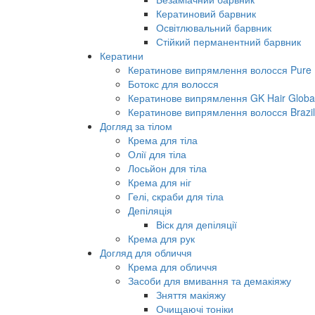
Кератиновий барвник
Освітлювальний барвник
Стійкий перманентний барвник
Кератини
Кератинове випрямлення волосся Pure B
Ботокс для волосся
Кератинове випрямлення GK Hair Global 
Кератинове випрямлення волосся Brazil
Догляд за тілом
Крема для тіла
Олії для тіла
Лосьйон для тіла
Крема для ніг
Гелі, скраби для тіла
Депіляція
Віск для депіляції
Крема для рук
Догляд для обличчя
Крема для обличчя
Засоби для вмивання та демакіяжу
Зняття макіяжу
Очищаючі тоніки