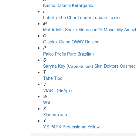
Kasho
Katachi
Kerarganic
L
Label. m
Le Cher
Leader
Lendan
Luxliss
M
Matrix
Milk Shake
MoroccanOil
Moser
My Amazi
O
Olaplex
Osmo
OWAY Rolland
P
Palco
Profis
Pure Brazilian
S
Saryna Key (Сарина Кей)
Skin Doktors Cosmece
T
Tahe
Tibolli
V
VIART (ВиАрт)
W
Wahl
X
Xiaomoxuan
Y
Y.S.PARK Professional
Yellow