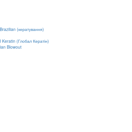
razilian (кератування)
Keratin (Глобал Кератін)
ian Blowout