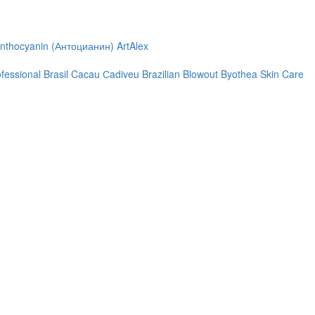
nthocyanin (Антоцианин)
ArtAlex
ofessional
Brasil Cacau Сadiveu
Brazilian Blowout
Byothea Skin Care