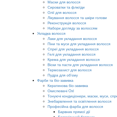
Маски для волосся
Сироватки та флюїди
Олії для волосся
Лікування волосся та шкіри голови
Реконструкція волосся
Набори догляду за волоссям
Укладка волосся
Лаки для укладання волосся
Піни та муси для укладання волосся
Спреї для укладання волосся
Гелі для укладання волосся
Крема для укладання волосся
Віски та пасти для укладання волосся
Термозахист для волосся
Пудра для об'єму
Фарби та біо-завивка
Кератинова біо-завивка
Окислювачі Oxi
Тонуючі кондиціонери, маски, муси, спр
Знебарвлення та освітлення волосся
Професійна фарба для волосся
Барвник прямої дії
Безаміачний барвник