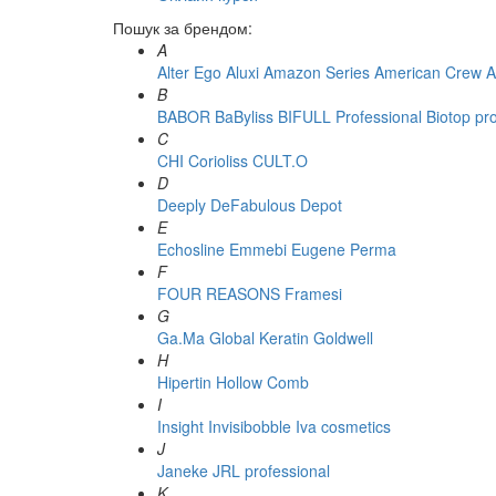
Пошук за брендом:
A
Alter Ego
Aluxi
Amazon Series
American Crew
A
B
BABOR
BaByliss
BIFULL Professional
Biotop pr
C
CHI
Corioliss
CULT.O
D
Deeply
DeFabulous
Depot
E
Echosline
Emmebi
Eugene Perma
F
FOUR REASONS
Framesi
G
Ga.Ma
Global Keratin
Goldwell
H
Hipertin
Hollow Comb
I
Insight
Invisibobble
Iva cosmetics
J
Janeke
JRL professional
K