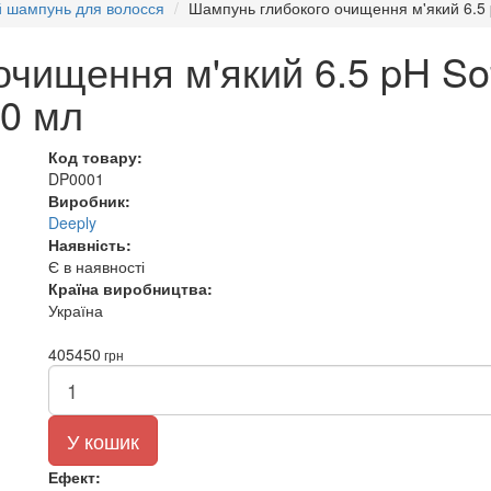
й шампунь для волосся
Шампунь глибокого очищення м'який 6.5 
чищення м'який 6.5 pH Sof
0 мл
Код товару:
DP0001
Виробник:
Deeply
Наявність:
Є в наявності
Країна виробництва:
Україна
405
450
грн
У кошик
Ефект: