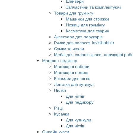
Шейвери
Запчастини та комплектуючі
Товари для грумінгу
Машинки для стрижки
Ножиці для грумінгу
Косметика для тварин
Аксесуари для перукарів
Гумки для волосся Invisibobble
Сумки та чохли
Меблі для салонів краси, перукарні робо
Манікюр-педикюр
Манікюрні набори
Манікюрні ножиці
Кніпсери для нігтів
Лопатки для кутикул
Пилки
Для нігтів
Для педикюру
Різці
Кусачки
Для кутикули
Для нігтів
Онлайн курси