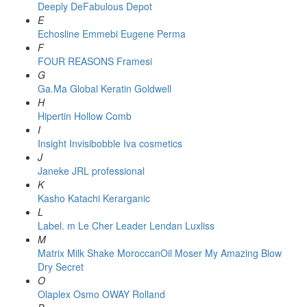
Deeply
DeFabulous
Depot
E
Echosline
Emmebi
Eugene Perma
F
FOUR REASONS
Framesi
G
Ga.Ma
Global Keratin
Goldwell
H
Hipertin
Hollow Comb
I
Insight
Invisibobble
Iva cosmetics
J
Janeke
JRL professional
K
Kasho
Katachi
Kerarganic
L
Label. m
Le Cher
Leader
Lendan
Luxliss
M
Matrix
Milk Shake
MoroccanOil
Moser
My Amazing Blow
Dry Secret
O
Olaplex
Osmo
OWAY Rolland