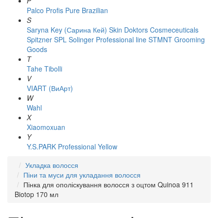
P
Palco
Profis
Pure Brazilian
S
Saryna Key (Сарина Кей)
Skin Doktors Cosmeceuticals
Spitzner
SPL Solinger Professional line
STMNT Grooming
Goods
T
Tahe
Tibolli
V
VIART (ВиАрт)
W
Wahl
X
Xiaomoxuan
Y
Y.S.PARK Professional
Yellow
Укладка волосся
Піни та муси для укладання волосся
Пінка для ополіскування волосся з оцтом Quinoa 911
Biotop 170 мл