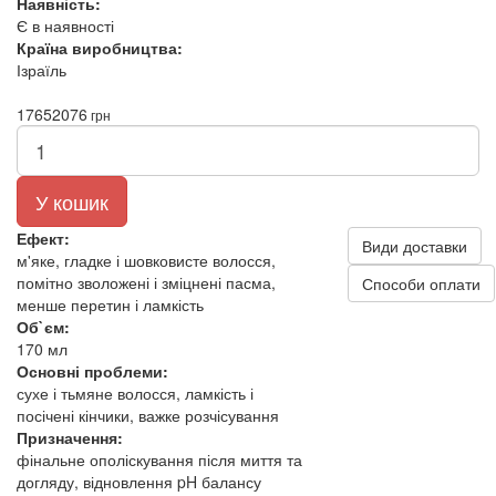
Наявність:
Є в наявності
Країна виробництва:
Ізраїль
1765
2076
грн
У кошик
Ефект:
Види доставки
м'яке, гладке і шовковисте волосся,
помітно зволожені і зміцнені пасма,
Способи оплати
менше перетин і ламкість
Об`єм:
170 мл
Основні проблеми:
сухе і тьмяне волосся, ламкість і
посічені кінчики, важке розчісування
Призначення:
фінальне ополіскування після миття та
догляду, відновлення pH балансу