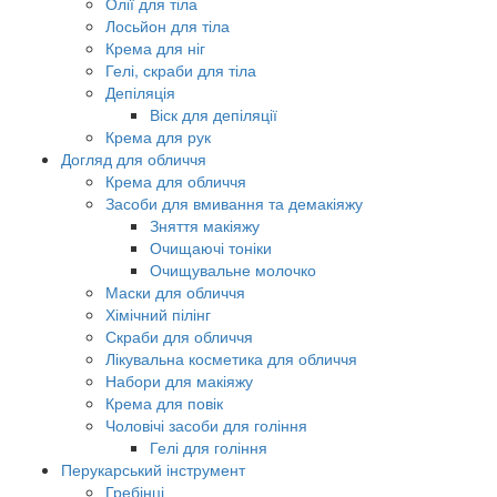
Олії для тіла
Лосьйон для тіла
Крема для ніг
Гелі, скраби для тіла
Депіляція
Віск для депіляції
Крема для рук
Догляд для обличчя
Крема для обличчя
Засоби для вмивання та демакіяжу
Зняття макіяжу
Очищаючі тоніки
Очищувальне молочко
Маски для обличчя
Хімічний пілінг
Скраби для обличчя
Лікувальна косметика для обличчя
Набори для макіяжу
Крема для повік
Чоловічі засоби для гоління
Гелі для гоління
Перукарський інструмент
Гребінці