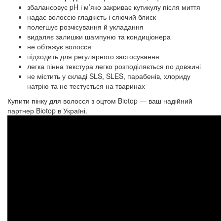
збалансовує pH і м’яко закриває кутикулу після миття
надає волоссю гладкість і сяючий блиск
полегшує розчісування й укладання
видаляє залишки шампуню та кондиціонера
не обтяжує волосся
підходить для регулярного застосування
легка пінна текстура легко розподіляється по довжині
не містить у складі SLS, SLES, парабенів, хлориду
натрію та не тестується на тваринах
Купити пінку для волосся з оцтом Biotop — ваш надійний
партнер Biotop в Україні.