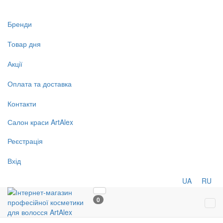
Бренди
Товар дня
Акції
Оплата та доставка
Контакти
Салон
краси
ArtAlex
Реєстрація
Вхід
UA
RU
0
Tog
navi