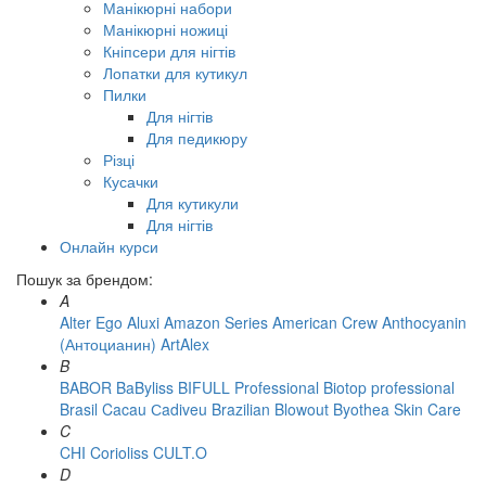
Манікюрні набори
Манікюрні ножиці
Кніпсери для нігтів
Лопатки для кутикул
Пилки
Для нігтів
Для педикюру
Різці
Кусачки
Для кутикули
Для нігтів
Онлайн курси
Пошук за брендом:
A
Alter Ego
Aluxi
Amazon Series
American Crew
Anthocyanin
(Антоцианин)
ArtAlex
B
BABOR
BaByliss
BIFULL Professional
Biotop professional
Brasil Cacau Сadiveu
Brazilian Blowout
Byothea Skin Care
C
CHI
Corioliss
CULT.O
D