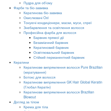
Пудра для об'єму
Фарби та біо-завивка
Кератинова біо-завивка
Окислювачі Oxi
Тонуючі кондиціонери, маски, муси, спреї
Знебарвлення та освітлення волосся
Професійна фарба для волосся
Барвник прямої дії
Безаміачний барвник
Кератиновий барвник
Освітлювальний барвник
Стійкий перманентний барвник
Кератини
Кератинове випрямлення волосся Pure Brazilian
(кератування)
Ботокс для волосся
Кератинове випрямлення GK Hair Global Keratin
(Глобал Кератін)
Кератинове випрямлення волосся Brazilian
Blowout
Догляд за тілом
Крема для тіла