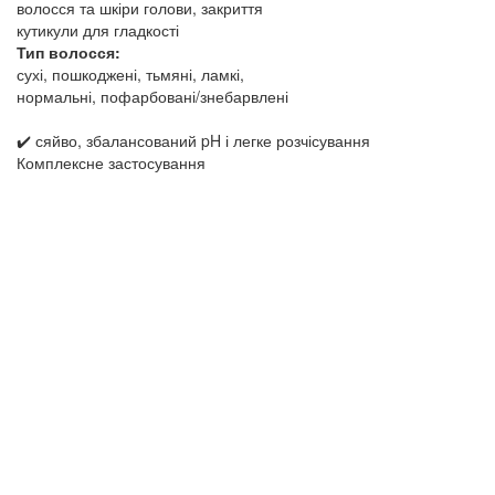
волосся та шкіри голови, закриття
кутикули для гладкості
Тип волосся:
сухі, пошкоджені, тьмяні, ламкі,
нормальні, пофарбовані/знебарвлені
✔️ сяйво, збалансований pH і легке розчісування
Комплексне застосування