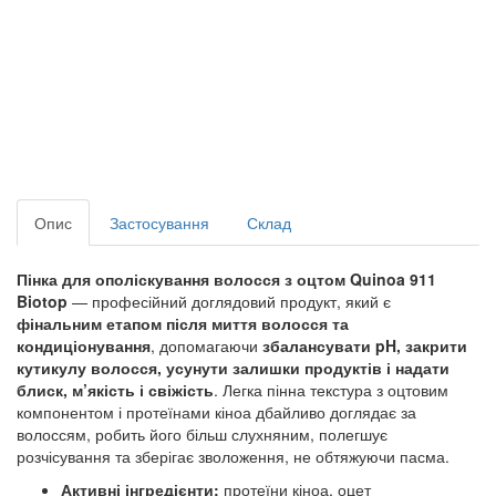
Опис
Застосування
Склад
Пінка для ополіскування волосся з оцтом Quinoa 911
Biotop
— професійний доглядовий продукт, який є
фінальним етапом після миття волосся та
кондиціонування
, допомагаючи
збалансувати pH, закрити
кутикулу волосся, усунути залишки продуктів і надати
блиск, м’якість і свіжість
. Легка пінна текстура з оцтовим
компонентом і протеїнами кіноа дбайливо доглядає за
волоссям, робить його більш слухняним, полегшує
розчісування та зберігає зволоження, не обтяжуючи пасма.
Активні інгредієнти:
протеїни кіноа, оцет