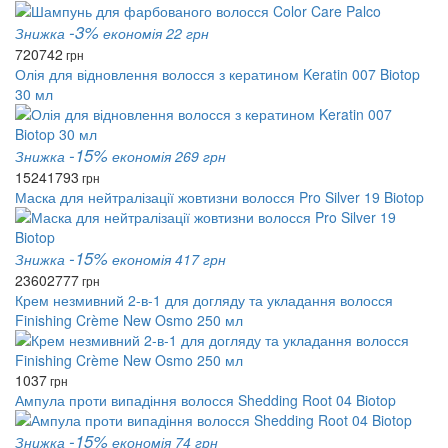
-3%
Знижка
економія 22 грн
720
742
грн
Олія для відновлення волосся з кератином Keratin 007 Biotop
30 мл
-15%
Знижка
економія 269 грн
1524
1793
грн
Маска для нейтралізації жовтизни волосся Pro Silver 19 Biotop
-15%
Знижка
економія 417 грн
2360
2777
грн
Крем незмивний 2-в-1 для догляду та укладання волосся
Finishing Crème New Osmo 250 мл
1037
грн
Ампула проти випадіння волосся Shedding Root 04 Biotop
-15%
Знижка
економія 74 грн