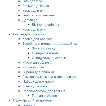
Олії для тіла
Лосьйон для тіла
Крема для ніг
Гелі, скраби для тіла
Депіляція
Віск для депіляції
Крема для рук
Догляд для обличчя
Крема для обличчя
Засоби для вмивання та демакіяжу
Зняття макіяжу
Очищаючі тоніки
Очищувальне молочко
Маски для обличчя
Хімічний пілінг
Скраби для обличчя
Лікувальна косметика для обличчя
Набори для макіяжу
Крема для повік
Чоловічі засоби для гоління
Гелі для гоління
Перукарський інструмент
Гребінці