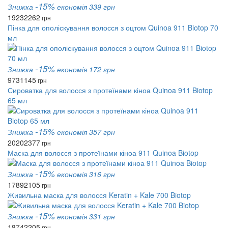
-15%
Знижка
економія 339 грн
1923
2262
грн
Пінка для ополіскування волосся з оцтом Quinoa 911 Biotop 70
мл
-15%
Знижка
економія 172 грн
973
1145
грн
Сироватка для волосся з протеїнами кіноа Quinoa 911 Biotop
65 мл
-15%
Знижка
економія 357 грн
2020
2377
грн
Маска для волосся з протеїнами кіноа 911 Quinoa Biotop
-15%
Знижка
економія 316 грн
1789
2105
грн
Живильна маска для волосся Keratin + Kale 700 Biotop
-15%
Знижка
економія 331 грн
1874
2205
грн