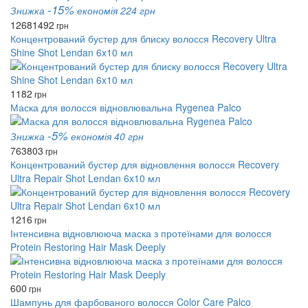
-15%
Знижка
економія 224 грн
1268
1492
грн
Концентрований бустер для блиску волосся Recovery Ultra
Shine Shot Lendan 6x10 мл
1182
грн
Маска для волосся відновлювальна Rygenea Palco
-5%
Знижка
економія 40 грн
763
803
грн
Концентрований бустер для відновлення волосся Recovery
Ultra Repair Shot Lendan 6x10 мл
1216
грн
Інтенсивна відновлююча маска з протеїнами для волосся
Protein Restoring Hair Mask Deeply
600
грн
Шампунь для фарбованого волосся Color Care Palco