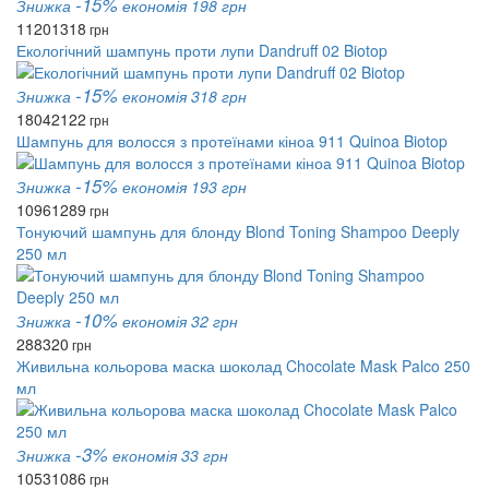
-15%
Знижка
економія 198 грн
1120
1318
грн
Екологічний шампунь проти лупи Dandruff 02 Biotop
-15%
Знижка
економія 318 грн
1804
2122
грн
Шампунь для волосся з протеїнами кіноа 911 Quinoa Biotop
-15%
Знижка
економія 193 грн
1096
1289
грн
Тонуючий шампунь для блонду Blond Toning Shampoo Deeply
250 мл
-10%
Знижка
економія 32 грн
288
320
грн
Живильна кольорова маска шоколад Chocolate Mask Palco 250
мл
-3%
Знижка
економія 33 грн
1053
1086
грн