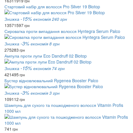
1631
1919
грн
Стартовий набір для волосся Pro Silver 19 Biotop
-15%
Знижка
економія 240 грн
1357
1597
грн
Сироватка проти випадання волосся Hyntegra Serum Palco
-3%
Знижка
економія 8 грн
275
283
грн
Ампула проти лупи Eco Dandruff 02 Biotop
-15%
Знижка
економія 74 грн
421
495
грн
Бустер відновлювальний Rygenea Booster Palco
-3%
Знижка
економія 3 грн
109
112
грн
Шампунь для сухого та пошкодженого волосся Vitamin Profis
1000 мл
741
грн