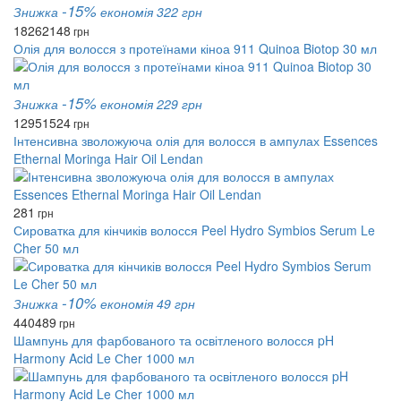
-15%
Знижка
економія 322 грн
1826
2148
грн
Олія для волосся з протеїнами кіноа 911 Quinoa Biotop 30 мл
-15%
Знижка
економія 229 грн
1295
1524
грн
Інтенсивна зволожуюча олія для волосся в ампулах Essences
Ethernal Moringa Hair Oil Lendan
281
грн
Сироватка для кінчиків волосся Peel Hydro Symbios Serum Le
Cher 50 мл
-10%
Знижка
економія 49 грн
440
489
грн
Шампунь для фарбованого та освітленого волосся pH
Harmony Acid Le Сher 1000 мл