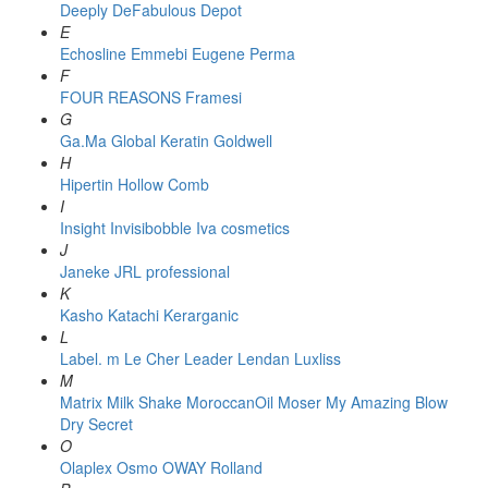
Deeply
DeFabulous
Depot
E
Echosline
Emmebi
Eugene Perma
F
FOUR REASONS
Framesi
G
Ga.Ma
Global Keratin
Goldwell
H
Hipertin
Hollow Comb
I
Insight
Invisibobble
Iva cosmetics
J
Janeke
JRL professional
K
Kasho
Katachi
Kerarganic
L
Label. m
Le Cher
Leader
Lendan
Luxliss
M
Matrix
Milk Shake
MoroccanOil
Moser
My Amazing Blow
Dry Secret
O
Olaplex
Osmo
OWAY Rolland