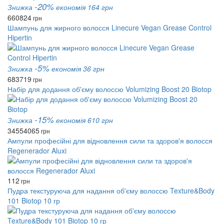
-20%
Знижка
економія 164 грн
660
824
грн
Шампунь для жирного волосся Linecure Vegan Grease Control
Hipertin
-5%
Знижка
економія 36 грн
683
719
грн
Набір для додання об'єму волоссю Volumizing Boost 20 Biotop
-15%
Знижка
економія 610 грн
3455
4065
грн
Ампули професійні для відновлення сили та здоров'я волосся
Regenerador Aluxi
112
грн
Пудра текстуруюча для надання об'єму волоссю Texture&Body
101 Biotop 10 гр