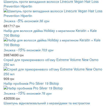
Шампунь проти випадання волосся Linecure Vegan Hair Loss
Prevention Hipertin
-5%
Знижка
економія 36 грн
681
717
грн
Набір для волосся двійка Holiday з кератином Keratin + Kale
700 Biotop
-15%
Знижка
економія 703 грн
3987
4690
грн
Спрей для прикореневого об'єму Extreme Volume New Osmo
250 мл
909
грн
Набір пробників Pro Silver 19 Biotop
-15%
Знижка
економія 76 грн
430
506
грн
Шампунь відновлювальний з керамідами та екстрактом