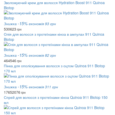
Зволожуючий крем для волосся Hydration Boost 911 Quinoa
Biotop
-15%
Знижка
економія 93 грн
530
623
грн
Олія для волосся з протеїнами кіноа в ампулах 911 Quinoa
Biotop
-15%
Знижка
економія 82 грн
464
546
грн
Пінка для ополіскування волосся з оцтом Quinoa 911 Biotop
170 мл
-15%
Знижка
економія 311 грн
1765
2076
грн
Спрей для волосся з протеїнами кіноа Quinoa 911 Biotop 150
мл