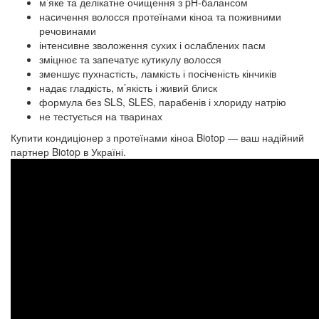
м’яке та делікатне очищення з pH-балансом
насичення волосся протеїнами кіноа та поживними
речовинами
інтенсивне зволоження сухих і ослаблених пасм
зміцнює та запечатує кутикулу волосся
зменшує пухнастість, ламкість і посіченість кінчиків
надає гладкість, м’якість і живий блиск
формула без SLS, SLES, парабенів і хлориду натрію
не тестується на тваринах
Купити кондиціонер з протеїнами кіноа Biotop — ваш надійний
партнер Biotop в Україні.