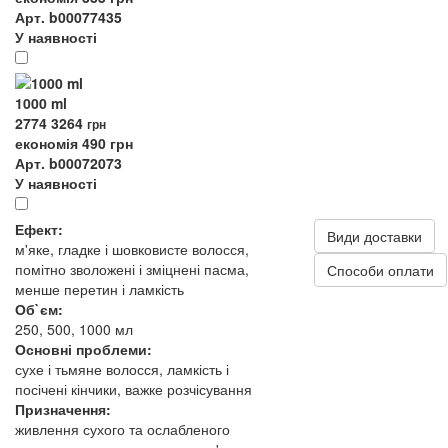
Арт. b00077435
У наявності
1000 ml
2774
3264
грн
економія 490 грн
Арт. b00072073
У наявності
Ефект:
Види доставки
м'яке, гладке і шовковисте волосся,
помітно зволожені і зміцнені пасма,
Способи оплати
менше перетин і ламкість
Об`єм:
250, 500, 1000 мл
Основні проблеми:
сухе і тьмяне волосся, ламкість і
посічені кінчики, важке розчісування
Призначення:
живлення сухого та ослабленого