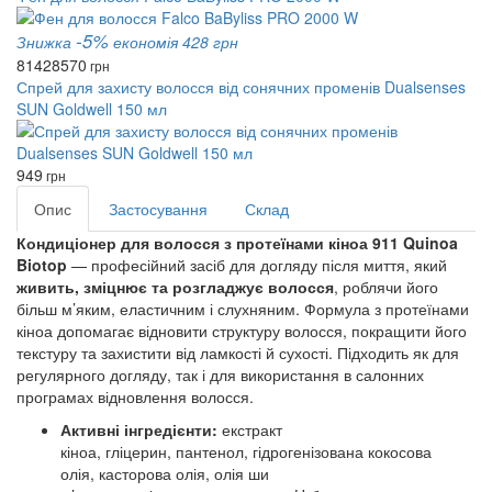
-5%
Знижка
економія 428 грн
8142
8570
грн
Спрей для захисту волосся від сонячних променів Dualsenses
SUN Goldwell 150 мл
949
грн
Опис
Застосування
Склад
Кондиціонер для волосся з протеїнами кіноа 911 Quinoa
Biotop
— професійний засіб для догляду після миття, який
живить, зміцнює та розгладжує волосся
, роблячи його
більш м’яким, еластичним і слухняним. Формула з протеїнами
кіноа допомагає відновити структуру волосся, покращити його
текстуру та захистити від ламкості й сухості. Підходить як для
регулярного догляду, так і для використання в салонних
програмах відновлення волосся.
Активні інгредієнти:
екстракт
кіноа, гліцерин, пантенол, гідрогенізована кокосова
олія, касторова олія, олія ши