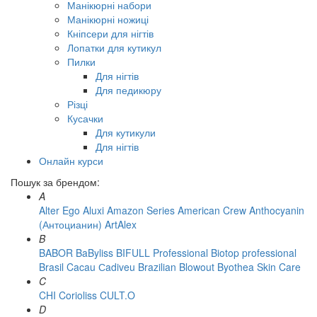
Манікюрні набори
Манікюрні ножиці
Кніпсери для нігтів
Лопатки для кутикул
Пилки
Для нігтів
Для педикюру
Різці
Кусачки
Для кутикули
Для нігтів
Онлайн курси
Пошук за брендом:
A
Alter Ego
Aluxi
Amazon Series
American Crew
Anthocyanin
(Антоцианин)
ArtAlex
B
BABOR
BaByliss
BIFULL Professional
Biotop professional
Brasil Cacau Сadiveu
Brazilian Blowout
Byothea Skin Care
C
CHI
Corioliss
CULT.O
D