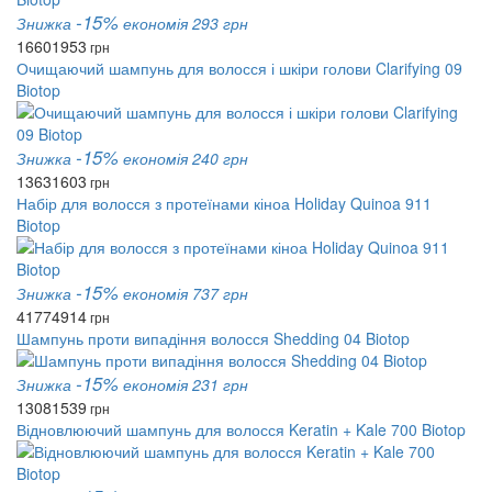
-15%
Знижка
економія 293 грн
1660
1953
грн
Очищаючий шампунь для волосся і шкіри голови Clarifying 09
Biotop
-15%
Знижка
економія 240 грн
1363
1603
грн
Набір для волосся з протеїнами кіноа Holiday Quinoa 911
Biotop
-15%
Знижка
економія 737 грн
4177
4914
грн
Шампунь проти випадіння волосся Shedding 04 Biotop
-15%
Знижка
економія 231 грн
1308
1539
грн
Відновлюючий шампунь для волосся Keratin + Kale 700 Biotop