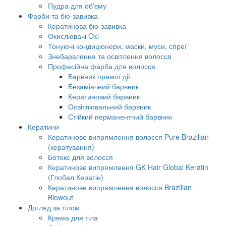
Пудра для об'єму
Фарби та біо-завивка
Кератинова біо-завивка
Окислювачі Oxi
Тонуючі кондиціонери, маски, муси, спреї
Знебарвлення та освітлення волосся
Професійна фарба для волосся
Барвник прямої дії
Безаміачний барвник
Кератиновий барвник
Освітлювальний барвник
Стійкий перманентний барвник
Кератини
Кератинове випрямлення волосся Pure Brazilian
(кератування)
Ботокс для волосся
Кератинове випрямлення GK Hair Global Keratin
(Глобал Кератін)
Кератинове випрямлення волосся Brazilian
Blowout
Догляд за тілом
Крема для тіла