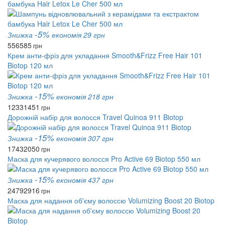
бамбука Hair Letox Le Cher 500 мл
-5%
Знижка
економія 29 грн
556
585
грн
Крем анти-фріз для укладання Smooth&Frizz Free Hair 101
Biotop 120 мл
-15%
Знижка
економія 218 грн
1233
1451
грн
Дорожній набір для волосся Travel Quinoa 911 Biotop
-15%
Знижка
економія 307 грн
1743
2050
грн
Маска для кучерявого волосся Pro Active 69 Biotop 550 мл
-15%
Знижка
економія 437 грн
2479
2916
грн
Маска для надання об'єму волоссю Volumizing Boost 20 Biotop