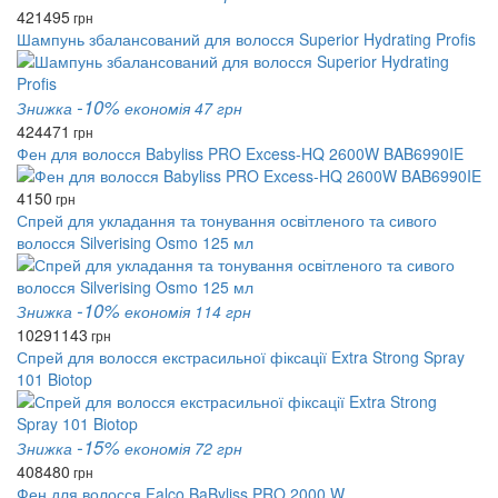
421
495
грн
Шампунь збалансований для волосся Superior Hydrating Profis
-10%
Знижка
економія 47 грн
424
471
грн
Фен для волосся Babyliss PRO Excess-HQ 2600W BAB6990IE
4150
грн
Спрей для укладання та тонування освітленого та сивого
волосся Silverising Osmo 125 мл
-10%
Знижка
економія 114 грн
1029
1143
грн
Спрей для волосся екстрасильної фіксації Extra Strong Spray
101 Biotop
-15%
Знижка
економія 72 грн
408
480
грн
Фен для волосся Falco BaByliss PRO 2000 W