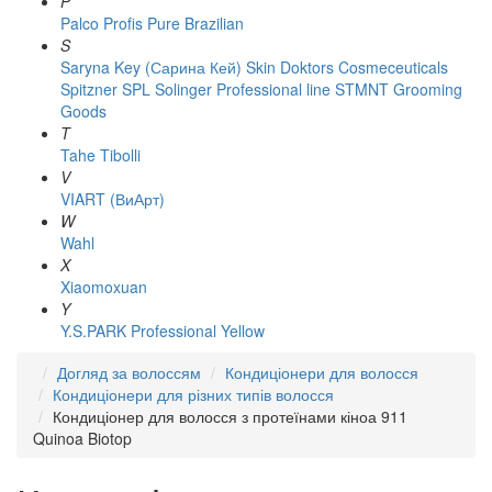
P
Palco
Profis
Pure Brazilian
S
Saryna Key (Сарина Кей)
Skin Doktors Cosmeceuticals
Spitzner
SPL Solinger Professional line
STMNT Grooming
Goods
T
Tahe
Tibolli
V
VIART (ВиАрт)
W
Wahl
X
Xiaomoxuan
Y
Y.S.PARK Professional
Yellow
Догляд за волоссям
Кондиціонери для волосся
Кондиціонери для різних типів волосся
Кондиціонер для волосся з протеїнами кіноа 911
Quinoa Biotop