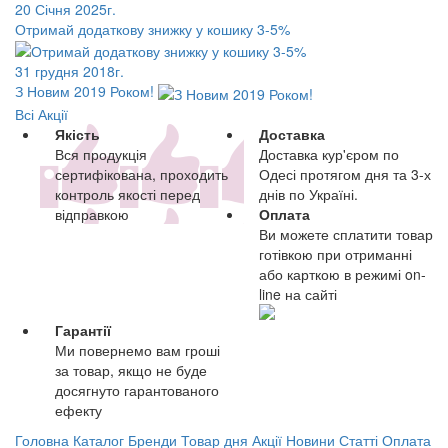
20 Січня 2025г.
Отримай додаткову знижку у кошику 3-5%
31 грудня 2018г.
З Новим 2019 Роком!
Всі Акції
Якість
Доставка
Вся продукція
Доставка кур'єром по
сертифікована, проходить
Одесі протягом дня та 3-х
контроль якості перед
днів по Україні.
відправкою
Оплата
Ви можете сплатити товар
готівкою при отриманні
або карткою в режимі on-
line на сайті
Гарантії
Ми повернемо вам гроші
за товар, якщо не буде
досягнуто гарантованого
ефекту
Головна
Каталог
Бренди
Товар дня
Акції
Новини
Статті
Оплата