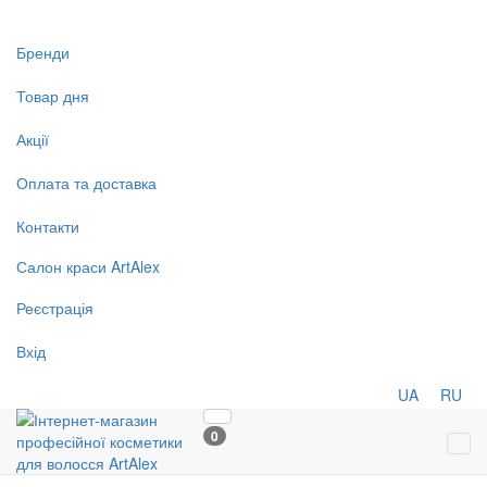
Бренди
Товар дня
Акції
Оплата та доставка
Контакти
Салон
краси
ArtAlex
Реєстрація
Вхід
UA
RU
0
Tog
navi