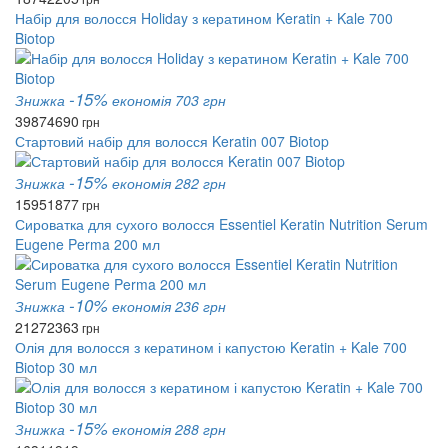
Набір для волосся Holiday з кератином Keratin + Kale 700
Biotop
-15%
Знижка
економія 703 грн
3987
4690
грн
Стартовий набір для волосся Keratin 007 Biotop
-15%
Знижка
економія 282 грн
1595
1877
грн
Сироватка для сухого волосся Essentiel Keratin Nutrition Serum
Eugene Perma 200 мл
-10%
Знижка
економія 236 грн
2127
2363
грн
Олія для волосся з кератином і капустою Keratin + Kale 700
Biotop 30 мл
-15%
Знижка
економія 288 грн