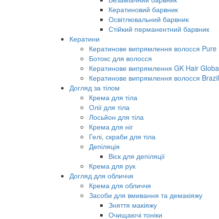
Кератиновий барвник
Освітлювальний барвник
Стійкий перманентний барвник
Кератини
Кератинове випрямлення волосся Pure B
Ботокс для волосся
Кератинове випрямлення GK Hair Global 
Кератинове випрямлення волосся Brazil
Догляд за тілом
Крема для тіла
Олії для тіла
Лосьйон для тіла
Крема для ніг
Гелі, скраби для тіла
Депіляція
Віск для депіляції
Крема для рук
Догляд для обличчя
Крема для обличчя
Засоби для вмивання та демакіяжу
Зняття макіяжу
Очищаючі тоніки