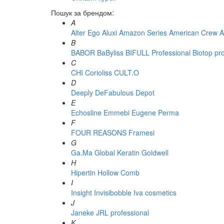
Пошук за брендом:
A
Alter Ego
Aluxi
Amazon Series
American Crew
A
B
BABOR
BaByliss
BIFULL Professional
Biotop pr
C
CHI
Corioliss
CULT.O
D
Deeply
DeFabulous
Depot
E
Echosline
Emmebi
Eugene Perma
F
FOUR REASONS
Framesi
G
Ga.Ma
Global Keratin
Goldwell
H
Hipertin
Hollow Comb
I
Insight
Invisibobble
Iva cosmetics
J
Janeke
JRL professional
K