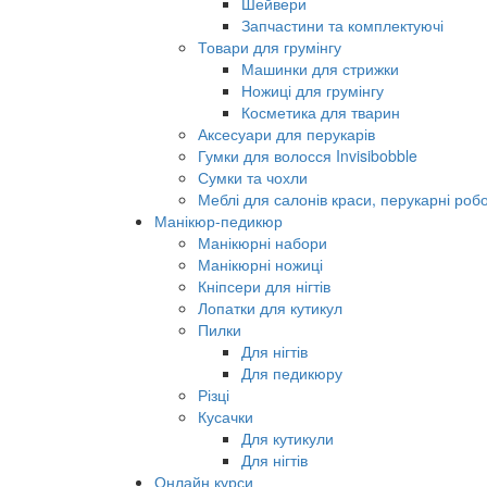
Шейвери
Запчастини та комплектуючі
Товари для грумінгу
Машинки для стрижки
Ножиці для грумінгу
Косметика для тварин
Аксесуари для перукарів
Гумки для волосся Invisibobble
Сумки та чохли
Меблі для салонів краси, перукарні робо
Манікюр-педикюр
Манікюрні набори
Манікюрні ножиці
Кніпсери для нігтів
Лопатки для кутикул
Пилки
Для нігтів
Для педикюру
Різці
Кусачки
Для кутикули
Для нігтів
Онлайн курси