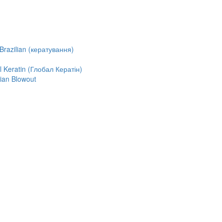
razilian (кератування)
Keratin (Глобал Кератін)
ian Blowout