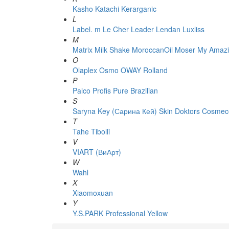
Kasho
Katachi
Kerarganic
L
Label. m
Le Cher
Leader
Lendan
Luxliss
M
Matrix
Milk Shake
MoroccanOil
Moser
My Amazi
O
Olaplex
Osmo
OWAY Rolland
P
Palco
Profis
Pure Brazilian
S
Saryna Key (Сарина Кей)
Skin Doktors Cosmece
T
Tahe
Tibolli
V
VIART (ВиАрт)
W
Wahl
X
Xiaomoxuan
Y
Y.S.PARK Professional
Yellow