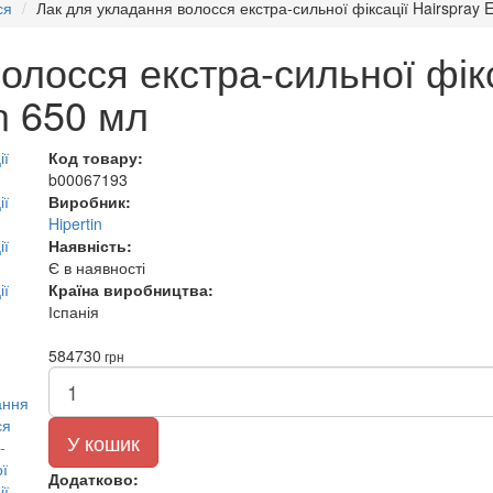
ся
Лак для укладання волосся екстра-сильної фіксації Hairspray Ex
лосся екстра-сильної фікса
in 650 мл
Код товару:
b00067193
Виробник:
Hipertin
Наявність:
Є в наявності
Країна виробництва:
Іспанія
584
730
грн
У кошик
Додатково: