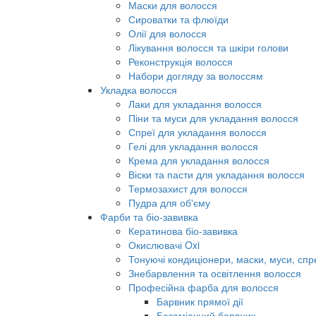
Маски для волосся
Сироватки та флюїди
Олії для волосся
Лікування волосся та шкіри голови
Реконструкція волосся
Набори догляду за волоссям
Укладка волосся
Лаки для укладання волосся
Піни та муси для укладання волосся
Спреї для укладання волосся
Гелі для укладання волосся
Крема для укладання волосся
Віски та пасти для укладання волосся
Термозахист для волосся
Пудра для об'єму
Фарби та біо-завивка
Кератинова біо-завивка
Окислювачі Oxi
Тонуючі кондиціонери, маски, муси, спр
Знебарвлення та освітлення волосся
Професійна фарба для волосся
Барвник прямої дії
Безаміачний барвник