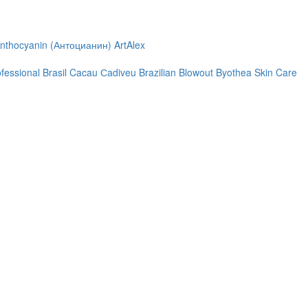
nthocyanin (Антоцианин)
ArtAlex
ofessional
Brasil Cacau Сadiveu
Brazilian Blowout
Byothea Skin Care