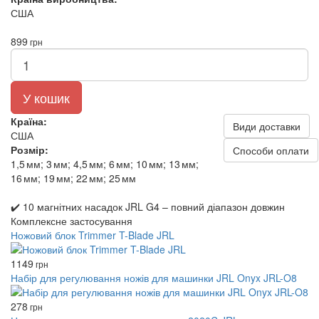
США
899
грн
У кошик
Країна:
Види доставки
США
Розмір:
Способи оплати
1,5 мм; 3 мм; 4,5 мм; 6 мм; 10 мм; 13 мм;
16 мм; 19 мм; 22 мм; 25 мм
✔️ 10 магнітних насадок JRL G4 – повний діапазон довжин
Комплексне застосування
Ножовий блок Trimmer T-Blade JRL
1149
грн
Набір для регулювання ножів для машинки JRL Onyx JRL-O8
278
грн