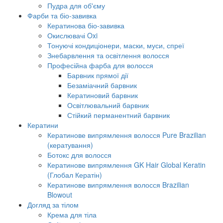
Пудра для об'єму
Фарби та біо-завивка
Кератинова біо-завивка
Окислювачі Oxi
Тонуючі кондиціонери, маски, муси, спреї
Знебарвлення та освітлення волосся
Професійна фарба для волосся
Барвник прямої дії
Безаміачний барвник
Кератиновий барвник
Освітлювальний барвник
Стійкий перманентний барвник
Кератини
Кератинове випрямлення волосся Pure Brazilian
(кератування)
Ботокс для волосся
Кератинове випрямлення GK Hair Global Keratin
(Глобал Кератін)
Кератинове випрямлення волосся Brazilian
Blowout
Догляд за тілом
Крема для тіла