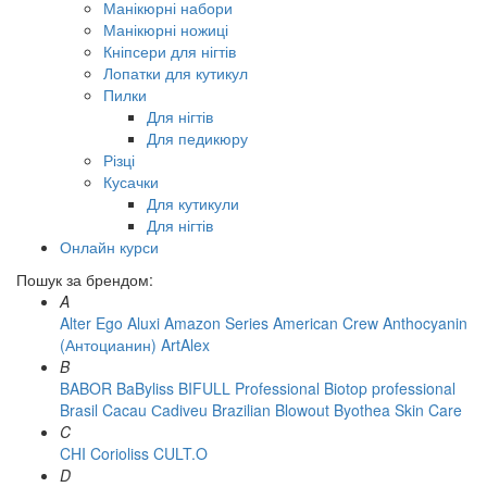
Манікюрні набори
Манікюрні ножиці
Кніпсери для нігтів
Лопатки для кутикул
Пилки
Для нігтів
Для педикюру
Різці
Кусачки
Для кутикули
Для нігтів
Онлайн курси
Пошук за брендом:
A
Alter Ego
Aluxi
Amazon Series
American Crew
Anthocyanin
(Антоцианин)
ArtAlex
B
BABOR
BaByliss
BIFULL Professional
Biotop professional
Brasil Cacau Сadiveu
Brazilian Blowout
Byothea Skin Care
C
CHI
Corioliss
CULT.O
D