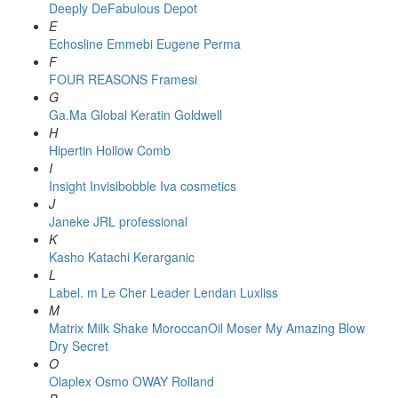
Deeply
DeFabulous
Depot
E
Echosline
Emmebi
Eugene Perma
F
FOUR REASONS
Framesi
G
Ga.Ma
Global Keratin
Goldwell
H
Hipertin
Hollow Comb
I
Insight
Invisibobble
Iva cosmetics
J
Janeke
JRL professional
K
Kasho
Katachi
Kerarganic
L
Label. m
Le Cher
Leader
Lendan
Luxliss
M
Matrix
Milk Shake
MoroccanOil
Moser
My Amazing Blow
Dry Secret
O
Olaplex
Osmo
OWAY Rolland