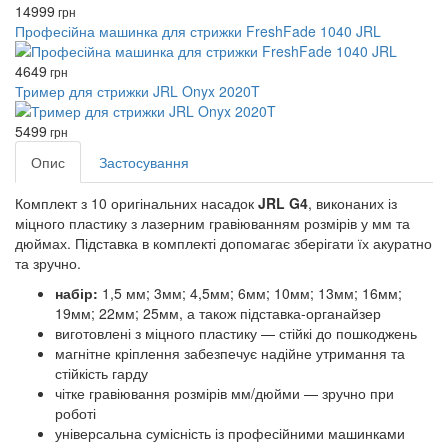
14999
грн
Професійна машинка для стрижки FreshFade 1040 JRL
4649
грн
Тример для стрижки JRL Onyx 2020T
5499
грн
Опис
Застосування
Комплект з 10 оригінальних насадок
JRL G4
, виконаних із
міцного пластику з лазерним гравіюванням розмірів у мм та
дюймах. Підставка в комплекті допомагає зберігати їх акуратно
та зручно.
набір:
1,5 мм; 3мм; 4,5мм; 6мм; 10мм; 13мм; 16мм;
19мм; 22мм; 25мм, а також підставка-органайзер
виготовлені з міцного пластику — стійкі до пошкоджень
магнітне кріплення забезпечує надійне утримання та
стійкість гарду
чітке гравіювання розмірів мм/дюйми — зручно при
роботі
універсальна сумісність із професійними машинками