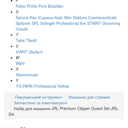
P
Palco
Profis
Pure Brazilian
S
Saryna Key (Сарина Кей)
Skin Doktors Cosmeceuticals
Spitzner
SPL Solinger Professional line
STMNT Grooming
Goods
T
Tahe
Tibolli
V
VIART (ВиАрт)
W
Wahl
X
Xiaomoxuan
Y
Y.S.PARK Professional
Yellow
Перукарський інструмент
Машинки для стрижки
Запчастини та комплектуючі
Набір для машинок JRL Premium Clipper Guard Set JRL-
G4