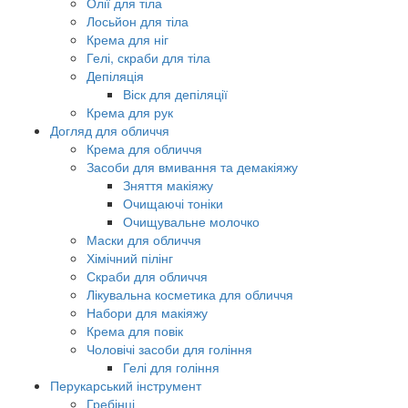
Олії для тіла
Лосьйон для тіла
Крема для ніг
Гелі, скраби для тіла
Депіляція
Віск для депіляції
Крема для рук
Догляд для обличчя
Крема для обличчя
Засоби для вмивання та демакіяжу
Зняття макіяжу
Очищаючі тоніки
Очищувальне молочко
Маски для обличчя
Хімічний пілінг
Скраби для обличчя
Лікувальна косметика для обличчя
Набори для макіяжу
Крема для повік
Чоловічі засоби для гоління
Гелі для гоління
Перукарський інструмент
Гребінці