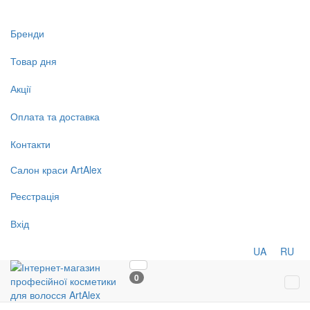
Бренди
Товар дня
Акції
Оплата та доставка
Контакти
Салон
краси
ArtAlex
Реєстрація
Вхід
UA
RU
0
Tog
navi