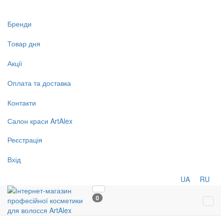
Бренди
Товар дня
Акції
Оплата та доставка
Контакти
Салон
краси
ArtAlex
Реєстрація
Вхід
UA
RU
0
Tog
navi