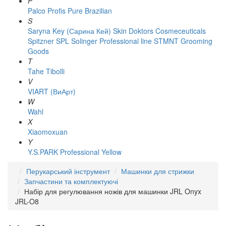
P
Palco
Profis
Pure Brazilian
S
Saryna Key (Сарина Кей)
Skin Doktors Cosmeceuticals
Spitzner
SPL Solinger Professional line
STMNT Grooming
Goods
T
Tahe
Tibolli
V
VIART (ВиАрт)
W
Wahl
X
Xiaomoxuan
Y
Y.S.PARK Professional
Yellow
Перукарський інструмент
Машинки для стрижки
Запчастини та комплектуючі
Набір для регулювання ножів для машинки JRL Onyx
JRL-O8