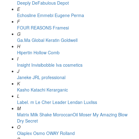
Deeply
DeFabulous
Depot
E
Echosline
Emmebi
Eugene Perma
F
FOUR REASONS
Framesi
G
Ga.Ma
Global Keratin
Goldwell
H
Hipertin
Hollow Comb
I
Insight
Invisibobble
Iva cosmetics
J
Janeke
JRL professional
K
Kasho
Katachi
Kerarganic
L
Label. m
Le Cher
Leader
Lendan
Luxliss
M
Matrix
Milk Shake
MoroccanOil
Moser
My Amazing Blow
Dry Secret
O
Olaplex
Osmo
OWAY Rolland