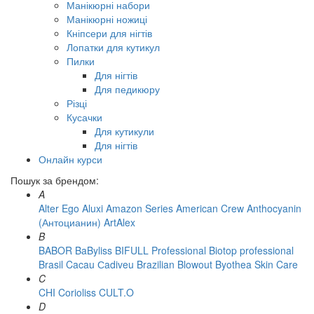
Манікюрні набори
Манікюрні ножиці
Кніпсери для нігтів
Лопатки для кутикул
Пилки
Для нігтів
Для педикюру
Різці
Кусачки
Для кутикули
Для нігтів
Онлайн курси
Пошук за брендом:
A
Alter Ego
Aluxi
Amazon Series
American Crew
Anthocyanin
(Антоцианин)
ArtAlex
B
BABOR
BaByliss
BIFULL Professional
Biotop professional
Brasil Cacau Сadiveu
Brazilian Blowout
Byothea Skin Care
C
CHI
Corioliss
CULT.O
D