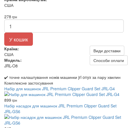
США
278
грн
У кошик
Країна:
Види доставки
США
Модель:
Способи оплати
JRL-O8
✔️ точне налаштування ножів машинки jrl onyx за пару хвилин
Комплексне застосування
Набір для машинок JRL Premium Clipper Guard Set JRL-G4
899
грн
Набір насадок для машинок JRL Premium Clipper Guard Set
JRL-GS6