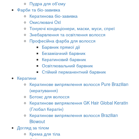
Пудра для об'єму
Фарби та біо-завивка
Кератинова біо-завивка
Окислювачі Oxi
Тонуючі кондиціонери, маски, муси, спреї
Знебарвлення та освітлення волосся
Професійна фарба для волосся
Барвник прямої дії
Безаміачний барвник
Кератиновий барвник
Освітлювальний барвник
Стійкий перманентний барвник
Кератини
Кератинове випрямлення волосся Pure Brazilian
(кератування)
Ботокс для волосся
Кератинове випрямлення GK Hair Global Keratin
(Глобал Кератін)
Кератинове випрямлення волосся Brazilian
Blowout
Догляд за тілом
Крема для тіла