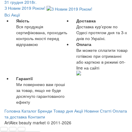
31 грудня 2018г.
З Новим 2019 Роком!
Всі Акції
Якість
Доставка
Вся продукція
Доставка кур'єром по
сертифікована, проходить
Одесі протягом дня та 3-х
контроль якості перед
днів по Україні.
відправкою
Оплата
Ви можете сплатити товар
готівкою при отриманні
або карткою в режимі on-
line на сайті
Гарантії
Ми повернемо вам гроші
за товар, якщо не буде
досягнуто гарантованого
ефекту
Головна
Каталог
Бренди
Товар дня
Акції
Новини
Статті
Оплата
та доставка
Контакти
ArtAlex beauty market © 2011-2026