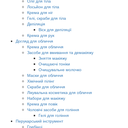
Олії для тіла
Лосьйон для тіла
Крема для ніг
Гелі, скраби для тіла
Депіляція
Віск для депіляції
Крема для рук
Догляд для обличчя
Крема для обличчя
Засоби для вмивання та демакіяжу
Зняття макіяжу
Очищаючі тоніки
Очищувальне молочко
Маски для обличчя
Хімічний пілінг
Скраби для обличчя
Лікувальна косметика для обличчя
Набори для макіяжу
Крема для повік
Чоловічі засоби для гоління
Гелі для гоління
Перукарський інструмент
Гребінці