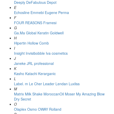
Deeply
DeFabulous
Depot
E
Echosline
Emmebi
Eugene Perma
F
FOUR REASONS
Framesi
G
Ga.Ma
Global Keratin
Goldwell
H
Hipertin
Hollow Comb
I
Insight
Invisibobble
Iva cosmetics
J
Janeke
JRL professional
K
Kasho
Katachi
Kerarganic
L
Label. m
Le Cher
Leader
Lendan
Luxliss
M
Matrix
Milk Shake
MoroccanOil
Moser
My Amazing Blow
Dry Secret
O
Olaplex
Osmo
OWAY Rolland