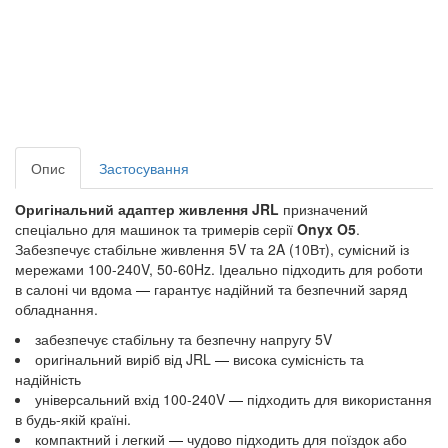
Опис
Застосування
Оригінальний адаптер живлення JRL
призначений
спеціально для машинок та тримерів серії
Onyx O5
.
Забезпечує стабільне живлення 5V та 2A (10Вт), сумісний із
мережами 100-240V, 50-60Hz. Ідеально підходить для роботи
в салоні чи вдома
—
гарантує надійний та безпечний заряд
обладнання.
забезпечує стабільну та безпечну напругу 5V
оригінальний виріб від JRL
—
висока сумісність та
надійність
універсальний вхід 100-240V
—
підходить для використання
в будь-якій країні.
компактний і легкий
—
чудово підходить для поїздок або