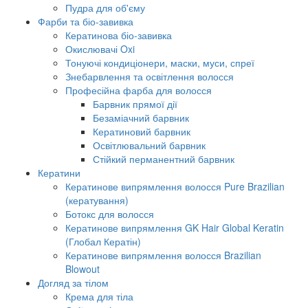
Пудра для об'єму
Фарби та біо-завивка
Кератинова біо-завивка
Окислювачі Oxi
Тонуючі кондиціонери, маски, муси, спреї
Знебарвлення та освітлення волосся
Професійна фарба для волосся
Барвник прямої дії
Безаміачний барвник
Кератиновий барвник
Освітлювальний барвник
Стійкий перманентний барвник
Кератини
Кератинове випрямлення волосся Pure Brazilian
(кератування)
Ботокс для волосся
Кератинове випрямлення GK Hair Global Keratin
(Глобал Кератін)
Кератинове випрямлення волосся Brazilian
Blowout
Догляд за тілом
Крема для тіла