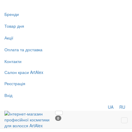
Бренди
Товар дня
Акції
Оплата та доставка
Контакти
Салон
краси
ArtAlex
Реєстрація
Вхід
UA
RU
0
Tog
navi