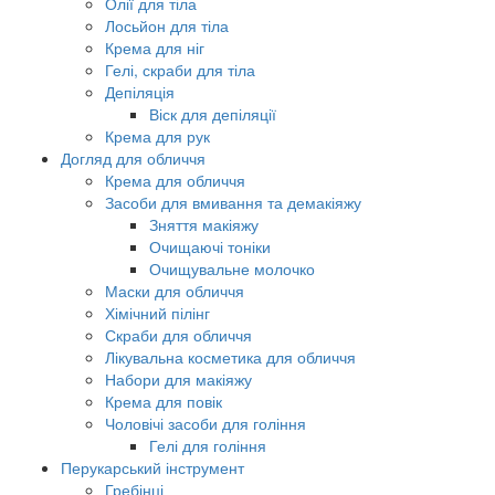
Олії для тіла
Лосьйон для тіла
Крема для ніг
Гелі, скраби для тіла
Депіляція
Віск для депіляції
Крема для рук
Догляд для обличчя
Крема для обличчя
Засоби для вмивання та демакіяжу
Зняття макіяжу
Очищаючі тоніки
Очищувальне молочко
Маски для обличчя
Хімічний пілінг
Скраби для обличчя
Лікувальна косметика для обличчя
Набори для макіяжу
Крема для повік
Чоловічі засоби для гоління
Гелі для гоління
Перукарський інструмент
Гребінці