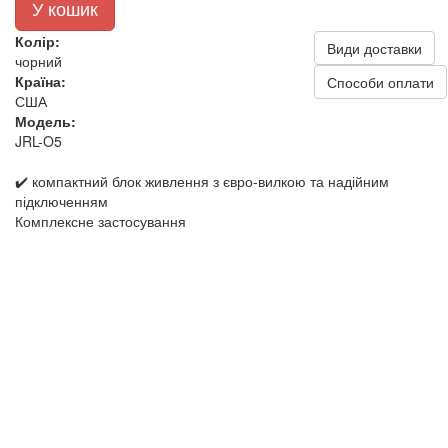
У кошик
Колір:
Види доставки
чорний
Країна:
Способи оплати
США
Модель:
JRL-O5
✔️ компактний блок живлення з євро-вилкою та надійним
підключенням
Комплексне застосування