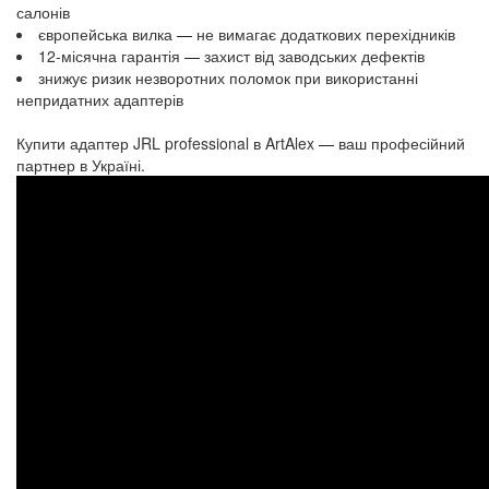
салонів
європейська вилка
—
не вимагає додаткових перехідників
12-місячна гарантія
—
захист від заводських дефектів
знижує ризик незворотних поломок при використанні
непридатних адаптерів
Купити адаптер JRL professional в ArtAlex
—
ваш професійний
партнер в Україні.