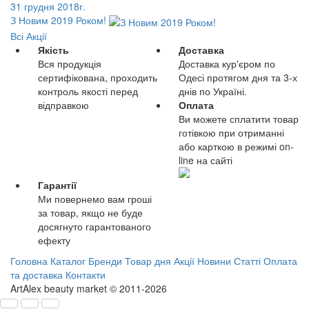
31 грудня 2018г.
З Новим 2019 Роком!
Всі Акції
Якість
Доставка
Вся продукція
Доставка кур'єром по
сертифікована, проходить
Одесі протягом дня та 3-х
контроль якості перед
днів по Україні.
відправкою
Оплата
Ви можете сплатити товар
готівкою при отриманні
або карткою в режимі on-
line на сайті
Гарантії
Ми повернемо вам гроші
за товар, якщо не буде
досягнуто гарантованого
ефекту
Головна
Каталог
Бренди
Товар дня
Акції
Новини
Статті
Оплата
та доставка
Контакти
ArtAlex beauty market © 2011-2026