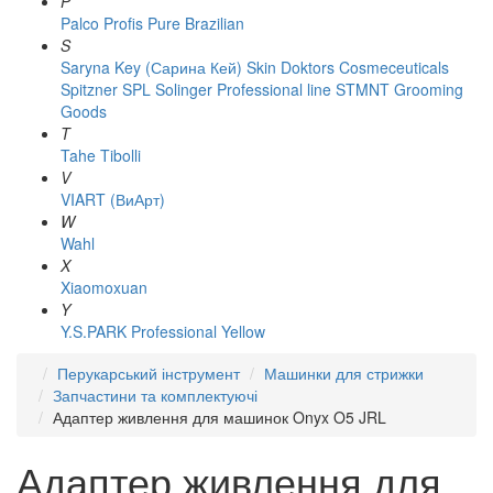
P
Palco
Profis
Pure Brazilian
S
Saryna Key (Сарина Кей)
Skin Doktors Cosmeceuticals
Spitzner
SPL Solinger Professional line
STMNT Grooming
Goods
T
Tahe
Tibolli
V
VIART (ВиАрт)
W
Wahl
X
Xiaomoxuan
Y
Y.S.PARK Professional
Yellow
Перукарський інструмент
Машинки для стрижки
Запчастини та комплектуючі
Адаптер живлення для машинок Onyx O5 JRL
Адаптер живлення для