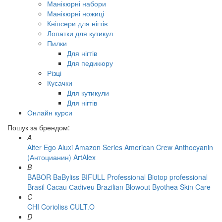
Манікюрні набори
Манікюрні ножиці
Кніпсери для нігтів
Лопатки для кутикул
Пилки
Для нігтів
Для педикюру
Різці
Кусачки
Для кутикули
Для нігтів
Онлайн курси
Пошук за брендом:
A
Alter Ego
Aluxi
Amazon Series
American Crew
Anthocyanin
(Антоцианин)
ArtAlex
B
BABOR
BaByliss
BIFULL Professional
Biotop professional
Brasil Cacau Сadiveu
Brazilian Blowout
Byothea Skin Care
C
CHI
Corioliss
CULT.O
D