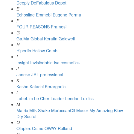
Deeply
DeFabulous
Depot
E
Echosline
Emmebi
Eugene Perma
F
FOUR REASONS
Framesi
G
Ga.Ma
Global Keratin
Goldwell
H
Hipertin
Hollow Comb
I
Insight
Invisibobble
Iva cosmetics
J
Janeke
JRL professional
K
Kasho
Katachi
Kerarganic
L
Label. m
Le Cher
Leader
Lendan
Luxliss
M
Matrix
Milk Shake
MoroccanOil
Moser
My Amazing Blow
Dry Secret
O
Olaplex
Osmo
OWAY Rolland