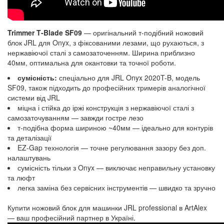
Trimmer T‑Blade SF09
—
оригінальний т-подібний ножовий
блок JRL для Onyx, з фіксованими лезами, що рухаються, з
нержавіючої сталі з самозаточенням. Ширина приблизно
40мм, оптимальна для окантовки та точної роботи.
сумісність:
спеціально для JRL Onyx 2020T-B, модель
SF09, також підходить до професійних тримерів аналогічної
системи від JRL
міцна і стійка до іржі конструкція з нержавіючої сталі з
самозаточуванням — завжди гостре лезо
т‑подібна форма шириною ~40мм — ідеально для контурів
та деталізації
EZ-Gap технологія — точне регулювання зазору без доп.
налаштувань
сумісність тільки з Onyx — виключає неправильну установку
та люфт
легка заміна без сервісних інструментів — швидко та зручно
Купити ножовий блок для машинки JRL professional в ArtAlex
— ваш професійний партнер в Україні.