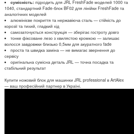
сумісність:
підходить для JRL FreshFade моделей 1000 та
1040, стандартний Fade-блок BF02 для лінійки FreshFade та
аналогічних моделей
алюмінієве покриття та нержавіюча сталь — стійкість до
корозії та тихий, гладкий хід
самозаточується конструкція — зберігає гостроту довго
тонке фіксоване лезо з хвилястою кромкою — залишає
волосся завдовжки близько 0,5мм для акуратного fade
проста та швидка заміна — не вимагає звернення до
сервісу
оригінальна сумісна деталь JRL — точна посадка та
стабільний результат
Купити ножовий блок для машинки JRL professional в ArtAlex
— ваш професійний партнер в Україні.