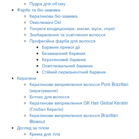
Пудра для об'єму
Фарби та біо-завивка
Кератинова біо-завивка
Окислювачі Oxi
Тонуючі кондиціонери, маски, муси, спреї
Знебарвлення та освітлення волосся
Професійна фарба для волосся
Барвник прямої дії
Безаміачний барвник
Кератиновий барвник
Освітлювальний барвник
Стійкий перманентний барвник
Кератини
Кератинове випрямлення волосся Pure Brazilian
(кератування)
Ботокс для волосся
Кератинове випрямлення GK Hair Global Keratin
(Глобал Кератін)
Кератинове випрямлення волосся Brazilian
Blowout
Догляд за тілом
Крема для тіла