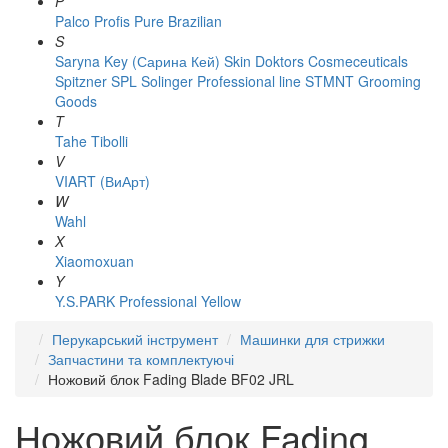
P
Palco
Profis
Pure Brazilian
S
Saryna Key (Сарина Кей)
Skin Doktors Cosmeceuticals
Spitzner
SPL Solinger Professional line
STMNT Grooming
Goods
T
Tahe
Tibolli
V
VIART (ВиАрт)
W
Wahl
X
Xiaomoxuan
Y
Y.S.PARK Professional
Yellow
Перукарський інструмент
Машинки для стрижки
Запчастини та комплектуючі
Ножовий блок Fading Blade BF02 JRL
Ножовий блок Fading