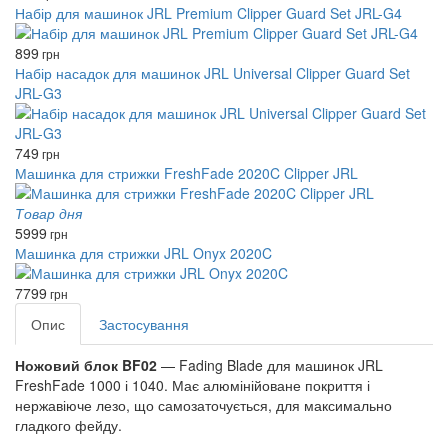
Набір для машинок JRL Premium Clipper Guard Set JRL-G4
899
грн
Набір насадок для машинок JRL Universal Clipper Guard Set
JRL-G3
749
грн
Машинка для стрижки FreshFade 2020C Clipper JRL
Товар дня
5999
грн
Машинка для стрижки JRL Onyx 2020C
7799
грн
Опис
Застосування
Ножовий блок BF02
— Fading Blade для машинок JRL
FreshFade 1000 і 1040. Має алюмінійоване покриття і
нержавіюче лезо, що самозаточується, для максимально
гладкого фейду.