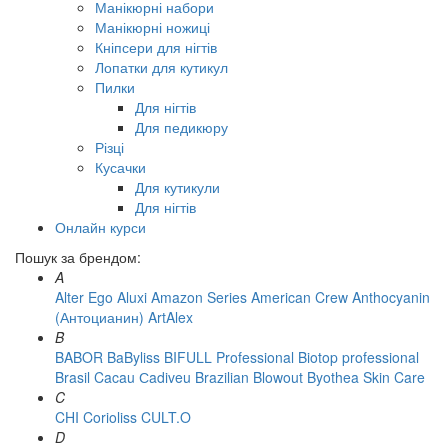
Манікюрні набори
Манікюрні ножиці
Кніпсери для нігтів
Лопатки для кутикул
Пилки
Для нігтів
Для педикюру
Різці
Кусачки
Для кутикули
Для нігтів
Онлайн курси
Пошук за брендом:
A
Alter Ego
Aluxi
Amazon Series
American Crew
Anthocyanin
(Антоцианин)
ArtAlex
B
BABOR
BaByliss
BIFULL Professional
Biotop professional
Brasil Cacau Сadiveu
Brazilian Blowout
Byothea Skin Care
C
CHI
Corioliss
CULT.O
D