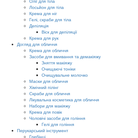
Олії для тіла
Лосьйон для тіла
Крема для ніг
Гелі, скраби для тіла
Депіляція
Віск для депіляції
Крема для рук
Догляд для обличчя
Крема для обличчя
Засоби для вмивання та демакіяжу
Зняття макіяжу
Очищаючі тоніки
Очищувальне молочко
Маски для обличчя
Хімічний пілінг
Скраби для обличчя
Лікувальна косметика для обличчя
Набори для макіяжу
Крема для повік
Чоловічі засоби для гоління
Гелі для гоління
Перукарський інструмент
Гребінці