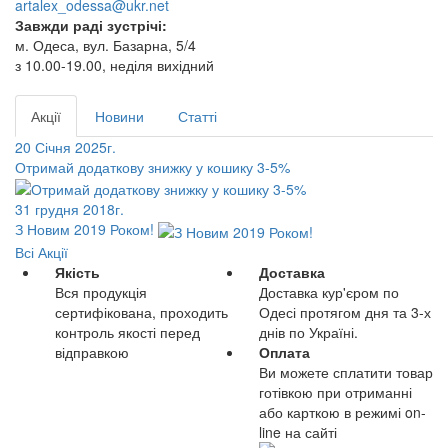
artalex_odessa@ukr.net
Завжди раді зустрічі:
м. Одеса, вул. Базарна, 5/4
з 10.00-19.00, неділя вихідний
Акції
Новини
Статті
20 Січня 2025г.
Отримай додаткову знижку у кошику 3-5%
31 грудня 2018г.
З Новим 2019 Роком!
Всі Акції
Якість
Доставка
Вся продукція
Доставка кур'єром по
сертифікована, проходить
Одесі протягом дня та 3-х
контроль якості перед
днів по Україні.
відправкою
Оплата
Ви можете сплатити товар
готівкою при отриманні
або карткою в режимі on-
line на сайті