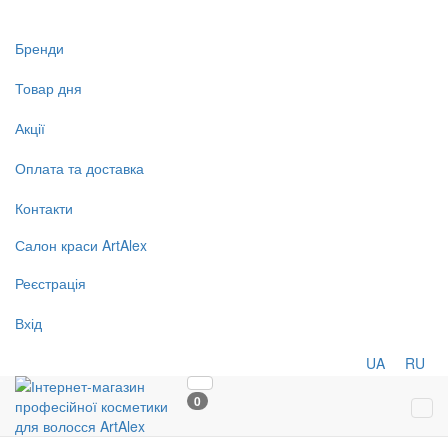
Бренди
Товар дня
Акції
Оплата та доставка
Контакти
Салон
краси
ArtAlex
Реєстрація
Вхід
UA
RU
0
Tog
navi