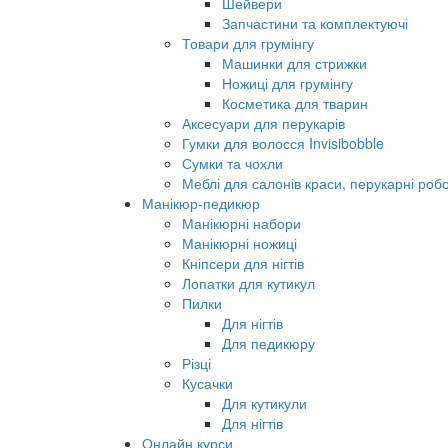
Шейвери
Запчастини та комплектуючі
Товари для грумінгу
Машинки для стрижки
Ножиці для грумінгу
Косметика для тварин
Аксесуари для перукарів
Гумки для волосся Invisibobble
Сумки та чохли
Меблі для салонів краси, перукарні робо
Манікюр-педикюр
Манікюрні набори
Манікюрні ножиці
Кніпсери для нігтів
Лопатки для кутикул
Пилки
Для нігтів
Для педикюру
Різці
Кусачки
Для кутикули
Для нігтів
Онлайн курси