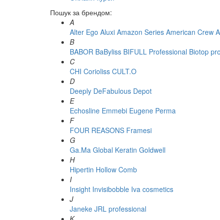
Пошук за брендом:
A
Alter Ego
Aluxi
Amazon Series
American Crew
A
B
BABOR
BaByliss
BIFULL Professional
Biotop pr
C
CHI
Corioliss
CULT.O
D
Deeply
DeFabulous
Depot
E
Echosline
Emmebi
Eugene Perma
F
FOUR REASONS
Framesi
G
Ga.Ma
Global Keratin
Goldwell
H
Hipertin
Hollow Comb
I
Insight
Invisibobble
Iva cosmetics
J
Janeke
JRL professional
K