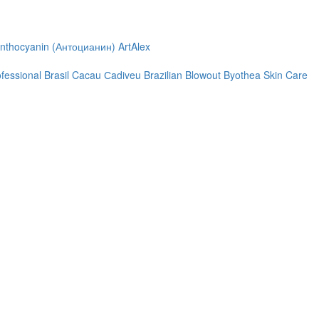
nthocyanin (Антоцианин)
ArtAlex
ofessional
Brasil Cacau Сadiveu
Brazilian Blowout
Byothea Skin Care