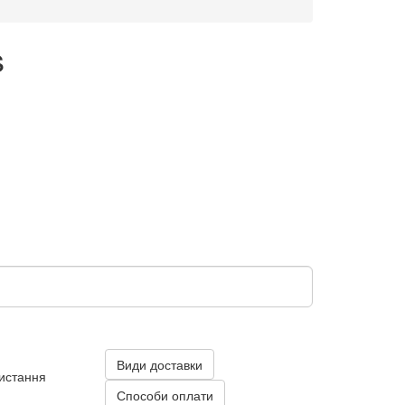
s
Види доставки
ристання
Способи оплати