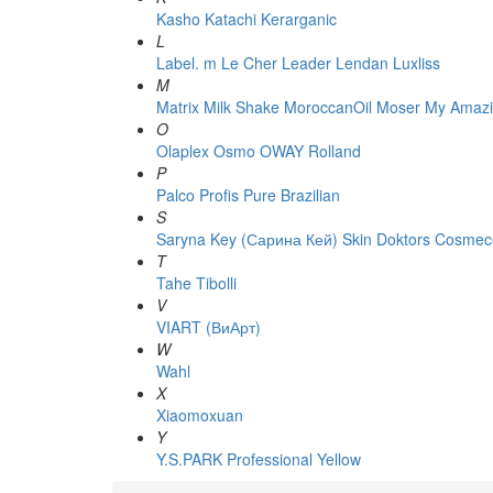
Kasho
Katachi
Kerarganic
L
Label. m
Le Cher
Leader
Lendan
Luxliss
M
Matrix
Milk Shake
MoroccanOil
Moser
My Amazi
O
Olaplex
Osmo
OWAY Rolland
P
Palco
Profis
Pure Brazilian
S
Saryna Key (Сарина Кей)
Skin Doktors Cosmece
T
Tahe
Tibolli
V
VIART (ВиАрт)
W
Wahl
X
Xiaomoxuan
Y
Y.S.PARK Professional
Yellow