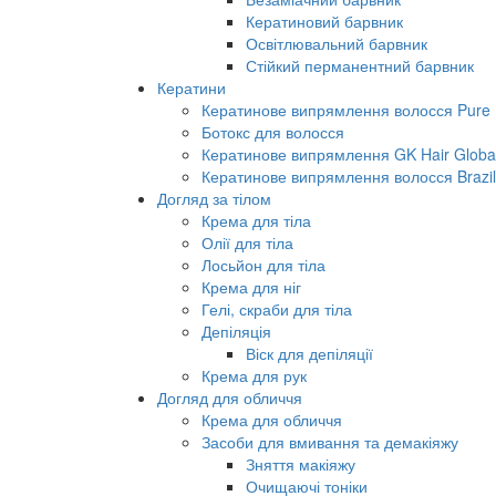
Кератиновий барвник
Освітлювальний барвник
Стійкий перманентний барвник
Кератини
Кератинове випрямлення волосся Pure B
Ботокс для волосся
Кератинове випрямлення GK Hair Global 
Кератинове випрямлення волосся Brazil
Догляд за тілом
Крема для тіла
Олії для тіла
Лосьйон для тіла
Крема для ніг
Гелі, скраби для тіла
Депіляція
Віск для депіляції
Крема для рук
Догляд для обличчя
Крема для обличчя
Засоби для вмивання та демакіяжу
Зняття макіяжу
Очищаючі тоніки