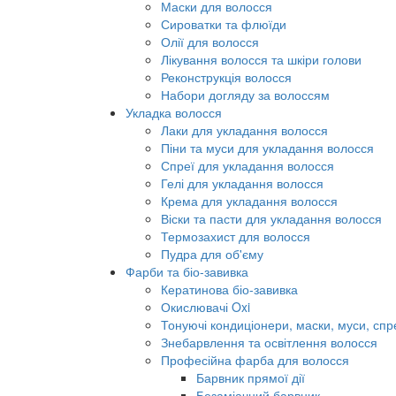
Маски для волосся
Сироватки та флюїди
Олії для волосся
Лікування волосся та шкіри голови
Реконструкція волосся
Набори догляду за волоссям
Укладка волосся
Лаки для укладання волосся
Піни та муси для укладання волосся
Спреї для укладання волосся
Гелі для укладання волосся
Крема для укладання волосся
Віски та пасти для укладання волосся
Термозахист для волосся
Пудра для об'єму
Фарби та біо-завивка
Кератинова біо-завивка
Окислювачі Oxi
Тонуючі кондиціонери, маски, муси, спр
Знебарвлення та освітлення волосся
Професійна фарба для волосся
Барвник прямої дії
Безаміачний барвник