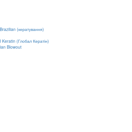
razilian (кератування)
Keratin (Глобал Кератін)
ian Blowout