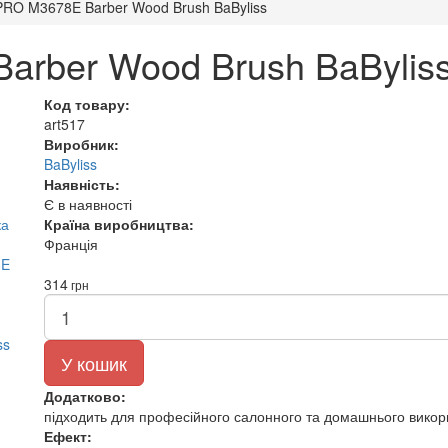
PRO M3678E Barber Wood Brush BaByliss
arber Wood Brush BaBylis
Код товару:
art517
Виробник:
BaByliss
Наявність:
Є в наявності
Країна виробництва:
Франція
314
грн
У кошик
Додатково:
підходить для професійного салонного та домашнього вико
Ефект: