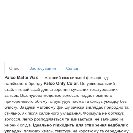
Опис
Застосування
Склад
Palco Matte Wax
 — матовий віск сильної фіксації від 
італійського бренду 
Palco Only Color
. Це універсальний 
стайлінговий засіб для створення сучасних текстурованих 
зачісок. Віск чудово моделює волосся, надає помітного 
прикореневого об’єму, структурує пасма та фіксує укладку без 
блиску. Завдяки матовому фінішу зачіска виглядає природно та 
стильно, як після салонного укладання. Формула не обтяжує 
волосся, легко розподіляється та змивається, не залишаючи 
жирних слідів. 
Ідеально підходить для створення недбалих 
укладок
, пляжних хвиль, текстури на короткому та середньому 