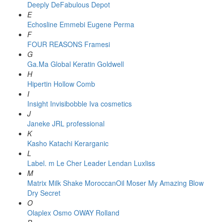
Deeply
DeFabulous
Depot
E
Echosline
Emmebi
Eugene Perma
F
FOUR REASONS
Framesi
G
Ga.Ma
Global Keratin
Goldwell
H
Hipertin
Hollow Comb
I
Insight
Invisibobble
Iva cosmetics
J
Janeke
JRL professional
K
Kasho
Katachi
Kerarganic
L
Label. m
Le Cher
Leader
Lendan
Luxliss
M
Matrix
Milk Shake
MoroccanOil
Moser
My Amazing Blow
Dry Secret
O
Olaplex
Osmo
OWAY Rolland