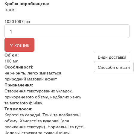
Країна виробництва:
Італія
1020
1097
грн
У кошик
Об`єм:
Види доставки
100 мл
Особливості:
Способи оплати
не жирніть, легко змивається,
природний матовий ефект
Призначення:
Створення текстурованих укладок,
прикореневого об'єму, недбалих хвиль
та матового фінішу.
Тип волосся:
Короткі та середні, Тонкі та позбавлені
об'єму, Хвилясті та кучеряві (для
посилення текстури), Нормальні та густі,
Чоловічі стрижки та сучасні жіночі