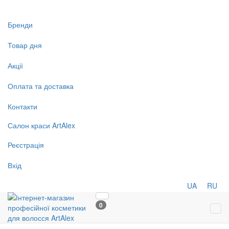
Бренди
Товар дня
Акції
Оплата та доставка
Контакти
Салон
краси
ArtAlex
Реєстрація
Вхід
UA
RU
0
Tog
navi