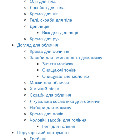
Олії для тіла
Лосьйон для тіла
Крема для ніг
Гелі, скраби для тіла
Депіляція
Віск для депіляції
Крема для рук
Догляд для обличчя
Крема для обличчя
Засоби для вмивання та демакіяжу
Зняття макіяжу
Очищаючі тоніки
Очищувальне молочко
Маски для обличчя
Хімічний пілінг
Скраби для обличчя
Лікувальна косметика для обличчя
Набори для макіяжу
Крема для повік
Чоловічі засоби для гоління
Гелі для гоління
Перукарський інструмент
Гребінці