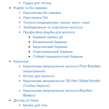
Пудра для об'єму
Фарби та біо-завивка
Кератинова біо-завивка
Окислювачі Oxi
Тонуючі кондиціонери, маски, муси, спреї
Знебарвлення та освітлення волосся
Професійна фарба для волосся
Барвник прямої дії
Безаміачний барвник
Кератиновий барвник
Освітлювальний барвник
Стійкий перманентний барвник
Кератини
Кератинове випрямлення волосся Pure Brazilian
(кератування)
Ботокс для волосся
Кератинове випрямлення GK Hair Global Keratin
(Глобал Кератін)
Кератинове випрямлення волосся Brazilian
Blowout
Догляд за тілом
Крема для тіла