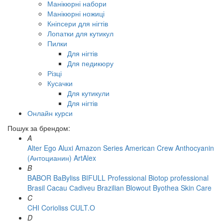
Манікюрні набори
Манікюрні ножиці
Кніпсери для нігтів
Лопатки для кутикул
Пилки
Для нігтів
Для педикюру
Різці
Кусачки
Для кутикули
Для нігтів
Онлайн курси
Пошук за брендом:
A
Alter Ego
Aluxi
Amazon Series
American Crew
Anthocyanin
(Антоцианин)
ArtAlex
B
BABOR
BaByliss
BIFULL Professional
Biotop professional
Brasil Cacau Сadiveu
Brazilian Blowout
Byothea Skin Care
C
CHI
Corioliss
CULT.O
D