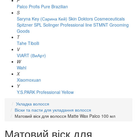
P
Palco
Profis
Pure Brazilian
S
Saryna Key (Сарина Кей)
Skin Doktors Cosmeceuticals
Spitzner
SPL Solinger Professional line
STMNT Grooming
Goods
T
Tahe
Tibolli
V
VIART (ВиАрт)
W
Wahl
X
Xiaomoxuan
Y
Y.S.PARK Professional
Yellow
Укладка волосся
Віски та пасти для укладання волосся
Матовий віск для волосся Matte Wax Palco 100 мл
Матовий віск для