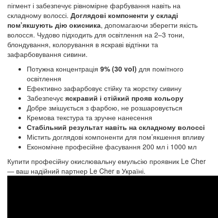
пігмент і забезпечує рівномірне фарбування навіть на 
складному волоссі. 
Доглядові компоненти у складі 
пом’якшують дію окисника
, допомагаючи зберегти якість 
волосся. Чудово підходить для освітлення на 2–3 тони, 
блондування, колорування в яскраві відтінки та 
зафарбовування сивини.
Потужна концентрація
9% (30 vol)
для помітного
освітлення
Ефективно зафарбовує стійку та жорстку сивину
Забезпечує
яскравий і стійкий прояв кольору
Добре змішується з фарбою, не розшаровується
Кремова текстура та зручне нанесення
Стабільний результат навіть на складному волоссі
Містить доглядові компоненти для пом’якшення впливу
Економічне професійне фасування 200 мл і 1000 мл
Купити професійну
окислювальну емульсію проявник
Le Cher
— ваш надійний партнер Le Cher в Україні.