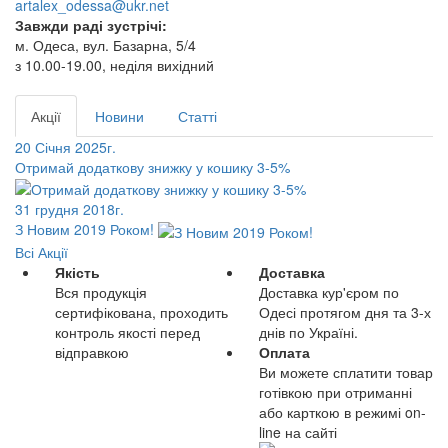
artalex_odessa@ukr.net
Завжди раді зустрічі:
м. Одеса, вул. Базарна, 5/4
з 10.00-19.00, неділя вихідний
Акції
Новини
Статті
20 Січня 2025г.
Отримай додаткову знижку у кошику 3-5%
31 грудня 2018г.
З Новим 2019 Роком!
Всі Акції
Якість
Доставка
Вся продукція
Доставка кур'єром по
сертифікована, проходить
Одесі протягом дня та 3-х
контроль якості перед
днів по Україні.
відправкою
Оплата
Ви можете сплатити товар
готівкою при отриманні
або карткою в режимі on-
line на сайті