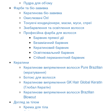
Пудра для об'єму
Фарби та біо-завивка
Кератинова біо-завивка
Окислювачі Oxi
Тонуючі кондиціонери, маски, муси, спреї
Знебарвлення та освітлення волосся
Професійна фарба для волосся
Барвник прямої дії
Безаміачний барвник
Кератиновий барвник
Освітлювальний барвник
Стійкий перманентний барвник
Кератини
Кератинове випрямлення волосся Pure Brazilian
(кератування)
Ботокс для волосся
Кератинове випрямлення GK Hair Global Keratin
(Глобал Кератін)
Кератинове випрямлення волосся Brazilian
Blowout
Догляд за тілом
Крема для тіла