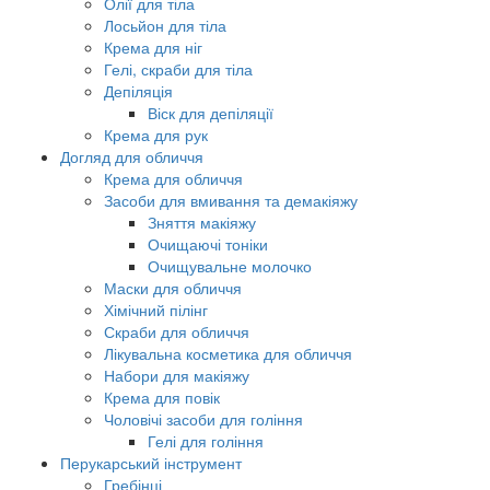
Олії для тіла
Лосьйон для тіла
Крема для ніг
Гелі, скраби для тіла
Депіляція
Віск для депіляції
Крема для рук
Догляд для обличчя
Крема для обличчя
Засоби для вмивання та демакіяжу
Зняття макіяжу
Очищаючі тоніки
Очищувальне молочко
Маски для обличчя
Хімічний пілінг
Скраби для обличчя
Лікувальна косметика для обличчя
Набори для макіяжу
Крема для повік
Чоловічі засоби для гоління
Гелі для гоління
Перукарський інструмент
Гребінці