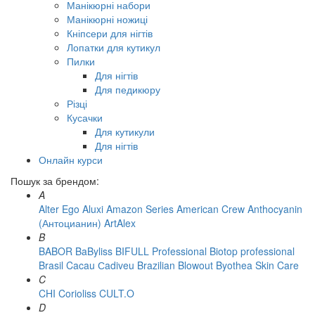
Манікюрні набори
Манікюрні ножиці
Кніпсери для нігтів
Лопатки для кутикул
Пилки
Для нігтів
Для педикюру
Різці
Кусачки
Для кутикули
Для нігтів
Онлайн курси
Пошук за брендом:
A
Alter Ego
Aluxi
Amazon Series
American Crew
Anthocyanin
(Антоцианин)
ArtAlex
B
BABOR
BaByliss
BIFULL Professional
Biotop professional
Brasil Cacau Сadiveu
Brazilian Blowout
Byothea Skin Care
C
CHI
Corioliss
CULT.O
D