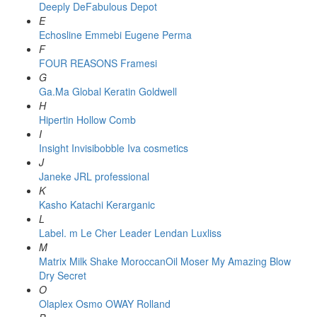
Deeply
DeFabulous
Depot
E
Echosline
Emmebi
Eugene Perma
F
FOUR REASONS
Framesi
G
Ga.Ma
Global Keratin
Goldwell
H
Hipertin
Hollow Comb
I
Insight
Invisibobble
Iva cosmetics
J
Janeke
JRL professional
K
Kasho
Katachi
Kerarganic
L
Label. m
Le Cher
Leader
Lendan
Luxliss
M
Matrix
Milk Shake
MoroccanOil
Moser
My Amazing Blow
Dry Secret
O
Olaplex
Osmo
OWAY Rolland