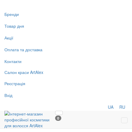
Бренди
Товар дня
Акції
Оплата та доставка
Контакти
Салон
краси
ArtAlex
Реєстрація
Вхід
UA
RU
0
Tog
navi