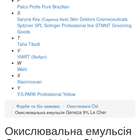
P
Palco
Profis
Pure Brazilian
S
Saryna Key (Сарина Кей)
Skin Doktors Cosmeceuticals
Spitzner
SPL Solinger Professional line
STMNT Grooming
Goods
T
Tahe
Tibolli
V
VIART (ВиАрт)
W
Wahl
X
Xiaomoxuan
Y
Y.S.PARK Professional
Yellow
Фарби та біо-завивка
Окислювачі Oxi
Окислювальна емульсія Geneza 9% Le Cher
Окислювальна емульсія