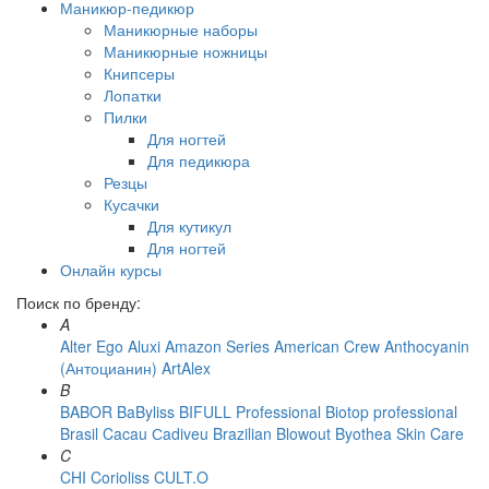
Маникюр-педикюр
Маникюрные наборы
Маникюрные ножницы
Книпсеры
Лопатки
Пилки
Для ногтей
Для педикюра
Резцы
Кусачки
Для кутикул
Для ногтей
Онлайн курсы
Поиск по бренду:
A
Alter Ego
Aluxi
Amazon Series
American Crew
Anthocyanin
(Антоцианин)
ArtAlex
B
BABOR
BaByliss
BIFULL Professional
Biotop professional
Brasil Cacau Сadiveu
Brazilian Blowout
Byothea Skin Care
C
CHI
Corioliss
CULT.O