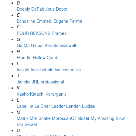
D
Deeply
DeFabulous
Depot
E
Echosline
Emmebi
Eugene Perma
F
FOUR REASONS
Framesi
G
Ga.Ma
Global Keratin
Goldwell
H
Hipertin
Hollow Comb
I
Insight
Invisibobble
Iva cosmetics
J
Janeke
JRL professional
K
Kasho
Katachi
Kerarganic
L
Label. m
Le Cher
Leader
Lendan
Luxliss
M
Matrix
Milk Shake
MoroccanOil
Moser
My Amazing Blow
Dry Secret
O