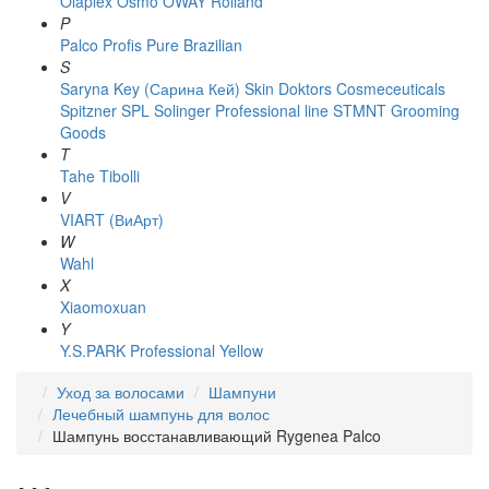
Olaplex
Osmo
OWAY Rolland
P
Palco
Profis
Pure Brazilian
S
Saryna Key (Сарина Кей)
Skin Doktors Cosmeceuticals
Spitzner
SPL Solinger Professional line
STMNT Grooming
Goods
T
Tahe
Tibolli
V
VIART (ВиАрт)
W
Wahl
X
Xiaomoxuan
Y
Y.S.PARK Professional
Yellow
Уход за волосами
Шампуни
Лечебный шампунь для волос
Шампунь восстанавливающий Rygenea Palco