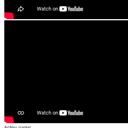
ArtAlex market