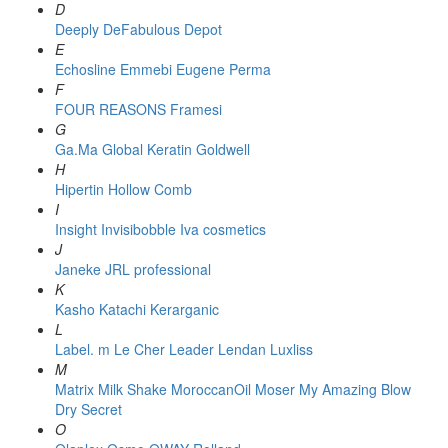
D
Deeply
DeFabulous
Depot
E
Echosline
Emmebi
Eugene Perma
F
FOUR REASONS
Framesi
G
Ga.Ma
Global Keratin
Goldwell
H
Hipertin
Hollow Comb
I
Insight
Invisibobble
Iva cosmetics
J
Janeke
JRL professional
K
Kasho
Katachi
Kerarganic
L
Label. m
Le Cher
Leader
Lendan
Luxliss
M
Matrix
Milk Shake
MoroccanOil
Moser
My Amazing Blow
Dry Secret
O