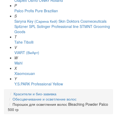
Olaplex
Osmo
OWAY Rolland
P
Palco
Profis
Pure Brazilian
S
Saryna Key (Сарина Кей)
Skin Doktors Cosmeceuticals
Spitzner
SPL Solinger Professional line
STMNT Grooming
Goods
T
Tahe
Tibolli
V
VIART (ВиАрт)
W
Wahl
X
Xiaomoxuan
Y
Y.S.PARK Professional
Yellow
Красители и био-завивка
Обесцвечивание и осветление волос
Порошок для осветления волос Bleaching Powder Palco
500 гр