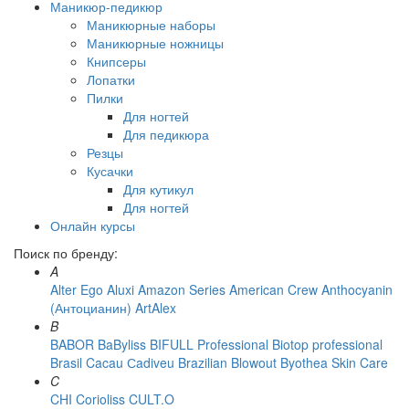
Маникюр-педикюр
Маникюрные наборы
Маникюрные ножницы
Книпсеры
Лопатки
Пилки
Для ногтей
Для педикюра
Резцы
Кусачки
Для кутикул
Для ногтей
Онлайн курсы
Поиск по бренду:
A
Alter Ego
Aluxi
Amazon Series
American Crew
Anthocyanin
(Антоцианин)
ArtAlex
B
BABOR
BaByliss
BIFULL Professional
Biotop professional
Brasil Cacau Сadiveu
Brazilian Blowout
Byothea Skin Care
C
CHI
Corioliss
CULT.O