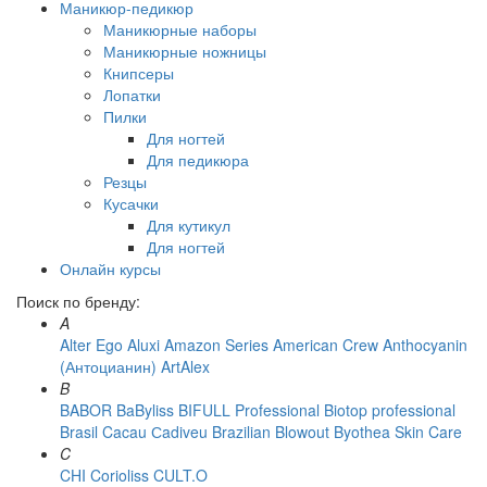
Маникюр-педикюр
Маникюрные наборы
Маникюрные ножницы
Книпсеры
Лопатки
Пилки
Для ногтей
Для педикюра
Резцы
Кусачки
Для кутикул
Для ногтей
Онлайн курсы
Поиск по бренду:
A
Alter Ego
Aluxi
Amazon Series
American Crew
Anthocyanin
(Антоцианин)
ArtAlex
B
BABOR
BaByliss
BIFULL Professional
Biotop professional
Brasil Cacau Сadiveu
Brazilian Blowout
Byothea Skin Care
C
CHI
Corioliss
CULT.O