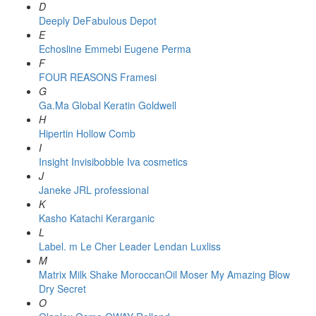
D
Deeply
DeFabulous
Depot
E
Echosline
Emmebi
Eugene Perma
F
FOUR REASONS
Framesi
G
Ga.Ma
Global Keratin
Goldwell
H
Hipertin
Hollow Comb
I
Insight
Invisibobble
Iva cosmetics
J
Janeke
JRL professional
K
Kasho
Katachi
Kerarganic
L
Label. m
Le Cher
Leader
Lendan
Luxliss
M
Matrix
Milk Shake
MoroccanOil
Moser
My Amazing Blow
Dry Secret
O