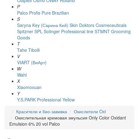
Olaplex
Osmo
OWAY Rolland
P
Palco
Profis
Pure Brazilian
S
Saryna Key (Сарина Кей)
Skin Doktors Cosmeceuticals
Spitzner
SPL Solinger Professional line
STMNT Grooming
Goods
T
Tahe
Tibolli
V
VIART (ВиАрт)
W
Wahl
X
Xiaomoxuan
Y
Y.S.PARK Professional
Yellow
Красители и био-завивка
Окислители Oxi
Окислительная кремовая эмульсия Only Color Oxidant
Emulsion 6% 20 vol Palco