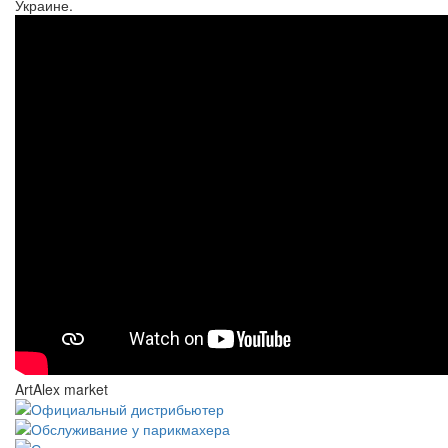
Украине.
ArtAlex market