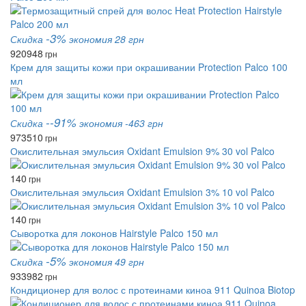
-3%
Скидка
экономия 28 грн
920
948
грн
Крем для защиты кожи при окрашивании Protection Palco 100
мл
--91%
Скидка
экономия -463 грн
973
510
грн
Окислительная эмульсия Oxidant Emulsion 9% 30 vol Palco
140
грн
Окислительная эмульсия Oxidant Emulsion 3% 10 vol Palco
140
грн
Сыворотка для локонов Hairstyle Palco 150 мл
-5%
Скидка
экономия 49 грн
933
982
грн
Кондиционер для волос с протеинами киноа 911 Quinoa Biotop