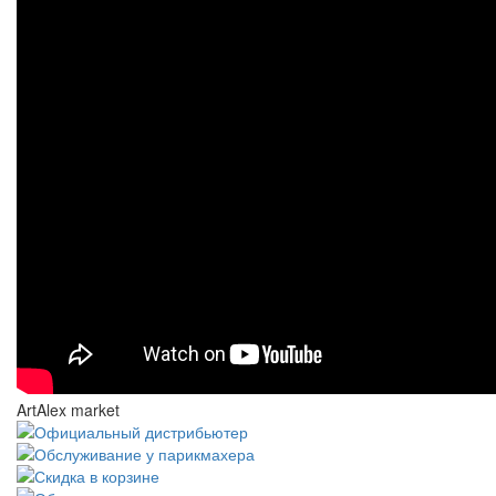
ArtAlex market