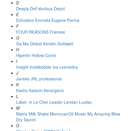
D
Deeply
DeFabulous
Depot
E
Echosline
Emmebi
Eugene Perma
F
FOUR REASONS
Framesi
G
Ga.Ma
Global Keratin
Goldwell
H
Hipertin
Hollow Comb
I
Insight
Invisibobble
Iva cosmetics
J
Janeke
JRL professional
K
Kasho
Katachi
Kerarganic
L
Label. m
Le Cher
Leader
Lendan
Luxliss
M
Matrix
Milk Shake
MoroccanOil
Moser
My Amazing Blow
Dry Secret
O