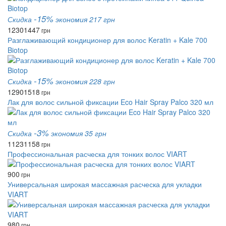
-15%
Скидка
экономия 217 грн
1230
1447
грн
Разглаживающий кондиционер для волос Keratin + Kale 700
Biotop
-15%
Скидка
экономия 228 грн
1290
1518
грн
Лак для волос сильной фиксации Eco Hair Spray Palco 320 мл
-3%
Скидка
экономия 35 грн
1123
1158
грн
Профессиональная расческа для тонких волос VIART
900
грн
Универсальная широкая массажная расческа для укладки
VIART
980
грн