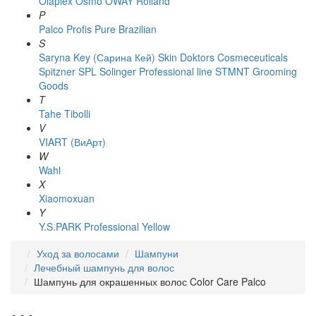
Olaplex
Osmo
OWAY Rolland
P
Palco
Profis
Pure Brazilian
S
Saryna Key (Сарина Кей)
Skin Doktors Cosmeceuticals
Spitzner
SPL Solinger Professional line
STMNT Grooming
Goods
T
Tahe
Tibolli
V
VIART (ВиАрт)
W
Wahl
X
Xiaomoxuan
Y
Y.S.PARK Professional
Yellow
Уход за волосами
Шампуни
Лечебный шампунь для волос
Шампунь для окрашенных волос Color Care Palco