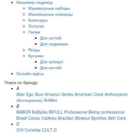
Маникюр-педикюр
Маникюрные наборы
Маникюрные ножницы
Книпсеры
Лопатки
Пилки
Для ногтей
Для педикюра
Резцы
Кусачки
Для кутикул
Для ногтей
Онлайн курсы
Поиск по бренду:
A
Alter Ego
Aluxi
Amazon Series
American Crew
Anthocyanin
(Антоцианин)
ArtAlex
B
BABOR
BaByliss
BIFULL Professional
Biotop professional
Brasil Cacau Сadiveu
Brazilian Blowout
Byothea Skin Care
C
CHI
Corioliss
CULT.O