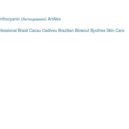
nthocyanin (Антоцианин)
ArtAlex
ofessional
Brasil Cacau Сadiveu
Brazilian Blowout
Byothea Skin Care