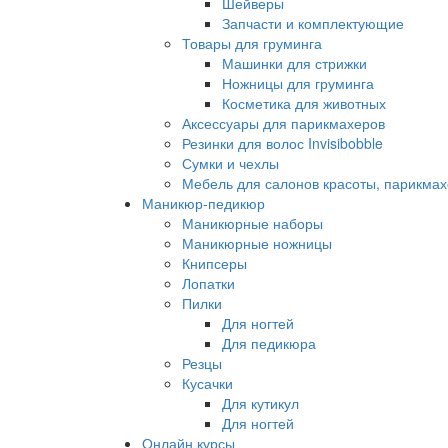
Шейверы
Запчасти и комплектующие
Товары для груминга
Машинки для стрижки
Ножницы для груминга
Косметика для животных
Аксессуары для парикмахеров
Резинки для волос Invisibobble
Сумки и чехлы
Мебель для салонов красоты, парикмах
Маникюр-педикюр
Маникюрные наборы
Маникюрные ножницы
Книпсеры
Лопатки
Пилки
Для ногтей
Для педикюра
Резцы
Кусачки
Для кутикул
Для ногтей
Онлайн курсы