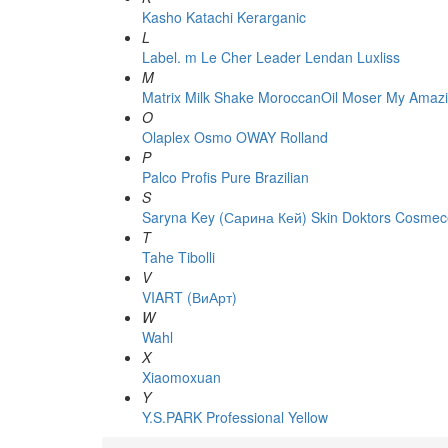
Kasho
Katachi
Kerarganic
L
Label. m
Le Cher
Leader
Lendan
Luxliss
M
Matrix
Milk Shake
MoroccanOil
Moser
My Amazi
O
Olaplex
Osmo
OWAY Rolland
P
Palco
Profis
Pure Brazilian
S
Saryna Key (Сарина Кей)
Skin Doktors Cosmece
T
Tahe
Tibolli
V
VIART (ВиАрт)
W
Wahl
X
Xiaomoxuan
Y
Y.S.PARK Professional
Yellow