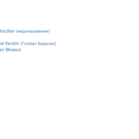
azilian (кератирование)
l Keratin (Глобал Кератин)
an Blowout