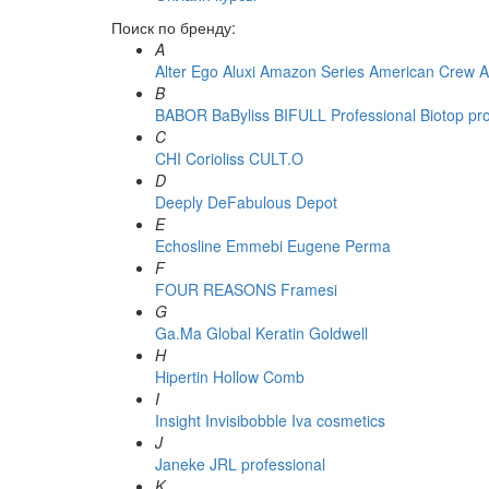
Поиск по бренду:
A
Alter Ego
Aluxi
Amazon Series
American Crew
A
B
BABOR
BaByliss
BIFULL Professional
Biotop pr
C
CHI
Corioliss
CULT.O
D
Deeply
DeFabulous
Depot
E
Echosline
Emmebi
Eugene Perma
F
FOUR REASONS
Framesi
G
Ga.Ma
Global Keratin
Goldwell
H
Hipertin
Hollow Comb
I
Insight
Invisibobble
Iva cosmetics
J
Janeke
JRL professional
K