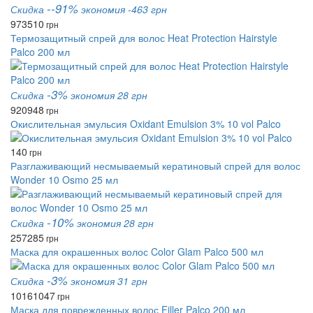
--91%
Скидка
экономия -463 грн
973
510
грн
Термозащитный спрей для волос Heat Protection Hairstyle
Palco 200 мл
-3%
Скидка
экономия 28 грн
920
948
грн
Окислительная эмульсия Oxidant Emulsion 3% 10 vol Palco
140
грн
Разглаживающий несмываемый кератиновый спрей для волос
Wonder 10 Osmo 25 мл
-10%
Скидка
экономия 28 грн
257
285
грн
Маска для окрашенных волос Color Glam Palco 500 мл
-3%
Скидка
экономия 31 грн
1016
1047
грн
Маска для поврежденных волос Filler Palco 200 мл