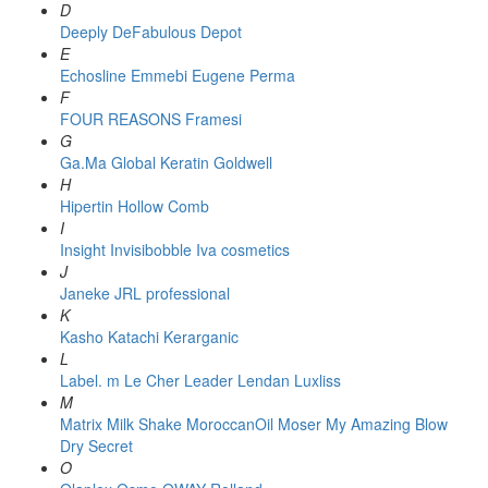
D
Deeply
DeFabulous
Depot
E
Echosline
Emmebi
Eugene Perma
F
FOUR REASONS
Framesi
G
Ga.Ma
Global Keratin
Goldwell
H
Hipertin
Hollow Comb
I
Insight
Invisibobble
Iva cosmetics
J
Janeke
JRL professional
K
Kasho
Katachi
Kerarganic
L
Label. m
Le Cher
Leader
Lendan
Luxliss
M
Matrix
Milk Shake
MoroccanOil
Moser
My Amazing Blow
Dry Secret
O