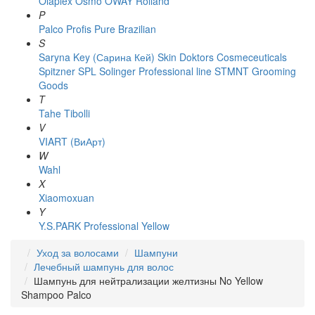
Olaplex
Osmo
OWAY Rolland
P
Palco
Profis
Pure Brazilian
S
Saryna Key (Сарина Кей)
Skin Doktors Cosmeceuticals
Spitzner
SPL Solinger Professional line
STMNT Grooming
Goods
T
Tahe
Tibolli
V
VIART (ВиАрт)
W
Wahl
X
Xiaomoxuan
Y
Y.S.PARK Professional
Yellow
Уход за волосами
Шампуни
Лечебный шампунь для волос
Шампунь для нейтрализации желтизны No Yellow
Shampoo Palco