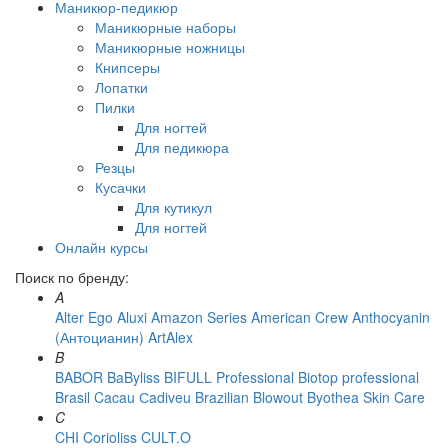
Маникюр-педикюр
Маникюрные наборы
Маникюрные ножницы
Книпсеры
Лопатки
Пилки
Для ногтей
Для педикюра
Резцы
Кусачки
Для кутикул
Для ногтей
Онлайн курсы
Поиск по бренду:
A
Alter Ego
Aluxi
Amazon Series
American Crew
Anthocyanin
(Антоцианин)
ArtAlex
B
BABOR
BaByliss
BIFULL Professional
Biotop professional
Brasil Cacau Сadiveu
Brazilian Blowout
Byothea Skin Care
C
CHI
Corioliss
CULT.O