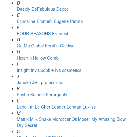
D
Deeply
DeFabulous
Depot
E
Echosline
Emmebi
Eugene Perma
F
FOUR REASONS
Framesi
G
Ga.Ma
Global Keratin
Goldwell
H
Hipertin
Hollow Comb
I
Insight
Invisibobble
Iva cosmetics
J
Janeke
JRL professional
K
Kasho
Katachi
Kerarganic
L
Label. m
Le Cher
Leader
Lendan
Luxliss
M
Matrix
Milk Shake
MoroccanOil
Moser
My Amazing Blow
Dry Secret
O