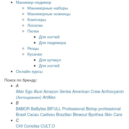
Маникюр-педикюр
Маникюрные наборы
Маникюрные ножницы
Книпсеры
Лопатки
Пилки
Для ногтей
Для педикюра
Резцы
Кусачки
Для кутикул
Для ногтей
Онлайн курсы
Поиск по бренду:
A
Alter Ego
Aluxi
Amazon Series
American Crew
Anthocyanin
(Антоцианин)
ArtAlex
B
BABOR
BaByliss
BIFULL Professional
Biotop professional
Brasil Cacau Сadiveu
Brazilian Blowout
Byothea Skin Care
C
CHI
Corioliss
CULT.O