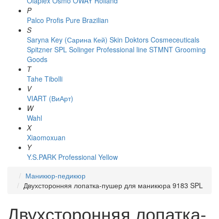
Olaplex
Osmo
OWAY Rolland
P
Palco
Profis
Pure Brazilian
S
Saryna Key (Сарина Кей)
Skin Doktors Cosmeceuticals
Spitzner
SPL Solinger Professional line
STMNT Grooming
Goods
T
Tahe
Tibolli
V
VIART (ВиАрт)
W
Wahl
X
Xiaomoxuan
Y
Y.S.PARK Professional
Yellow
Маникюр-педикюр
Двухсторонняя лопатка-пушер для маникюра 9183 SPL
Двухсторонняя лопатка-