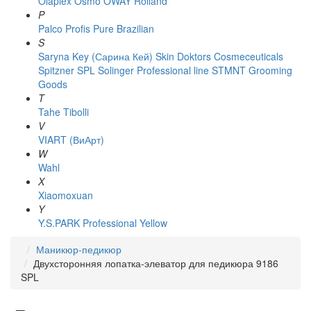
Olaplex
Osmo
OWAY Rolland
P
Palco
Profis
Pure Brazilian
S
Saryna Key (Сарина Кей)
Skin Doktors Cosmeceuticals
Spitzner
SPL Solinger Professional line
STMNT Grooming
Goods
T
Tahe
Tibolli
V
VIART (ВиАрт)
W
Wahl
X
Xiaomoxuan
Y
Y.S.PARK Professional
Yellow
Маникюр-педикюр
Двухсторонняя лопатка-элеватор для педикюра 9186
SPL