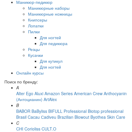
Маникюр-педикюр
Маникюрные наборы
Маникюрные ножницы
Книпсеры
Лопатки
Пилки
Для ногтей
Для педикюра
Резцы
Кусачки
Для кутикул
Для ногтей
Онлайн курсы
Поиск по бренду:
A
Alter Ego
Aluxi
Amazon Series
American Crew
Anthocyanin
(Антоцианин)
ArtAlex
B
BABOR
BaByliss
BIFULL Professional
Biotop professional
Brasil Cacau Сadiveu
Brazilian Blowout
Byothea Skin Care
C
CHI
Corioliss
CULT.O