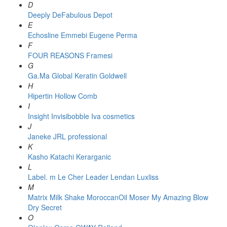
D
Deeply
DeFabulous
Depot
E
Echosline
Emmebi
Eugene Perma
F
FOUR REASONS
Framesi
G
Ga.Ma
Global Keratin
Goldwell
H
Hipertin
Hollow Comb
I
Insight
Invisibobble
Iva cosmetics
J
Janeke
JRL professional
K
Kasho
Katachi
Kerarganic
L
Label. m
Le Cher
Leader
Lendan
Luxliss
M
Matrix
Milk Shake
MoroccanOil
Moser
My Amazing Blow
Dry Secret
O