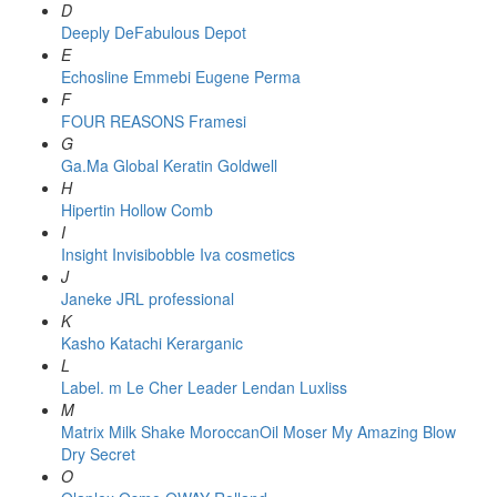
D
Deeply
DeFabulous
Depot
E
Echosline
Emmebi
Eugene Perma
F
FOUR REASONS
Framesi
G
Ga.Ma
Global Keratin
Goldwell
H
Hipertin
Hollow Comb
I
Insight
Invisibobble
Iva cosmetics
J
Janeke
JRL professional
K
Kasho
Katachi
Kerarganic
L
Label. m
Le Cher
Leader
Lendan
Luxliss
M
Matrix
Milk Shake
MoroccanOil
Moser
My Amazing Blow
Dry Secret
O