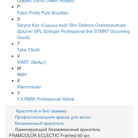
Olaplex
Osmo
OWAY Rolland
P
Palco
Profis
Pure Brazilian
S
Saryna Key (Сарина Кей)
Skin Doktors Cosmeceuticals
Spitzner
SPL Solinger Professional line
STMNT Grooming
Goods
T
Tahe
Tibolli
V
VIART (ВиАрт)
W
Wahl
X
Xiaomoxuan
Y
Y.S.PARK Professional
Yellow
Красители и био-завивка
Профессиональная краска для волос
Безамиачный краситель
Ламинирующий безаммиачный краситель
FRAMCOLOR ECLECTIC Framesi 60 мл