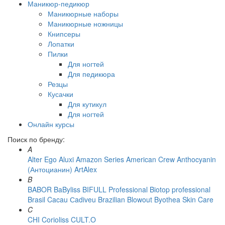
Маникюр-педикюр
Маникюрные наборы
Маникюрные ножницы
Книпсеры
Лопатки
Пилки
Для ногтей
Для педикюра
Резцы
Кусачки
Для кутикул
Для ногтей
Онлайн курсы
Поиск по бренду:
A
Alter Ego
Aluxi
Amazon Series
American Crew
Anthocyanin
(Антоцианин)
ArtAlex
B
BABOR
BaByliss
BIFULL Professional
Biotop professional
Brasil Cacau Сadiveu
Brazilian Blowout
Byothea Skin Care
C
CHI
Corioliss
CULT.O